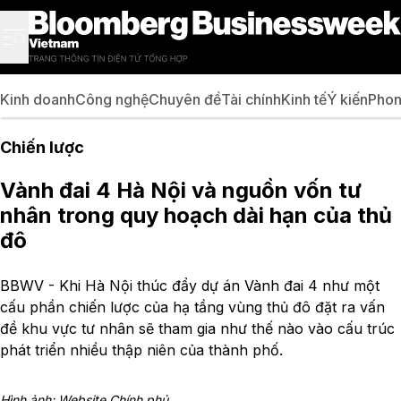
Kinh doanh
Công nghệ
Chuyên đề
Tài chính
Kinh tế
Ý kiến
Phon
Chiến lược
Vành đai 4 Hà Nội và nguồn vốn tư
nhân trong quy hoạch dài hạn của thủ
đô
BBWV - Khi Hà Nội thúc đẩy dự án Vành đai 4 như một
cấu phần chiến lược của hạ tầng vùng thủ đô đặt ra vấn
đề khu vực tư nhân sẽ tham gia như thế nào vào cấu trúc
phát triển nhiều thập niên của thành phố.
Hình ảnh: Website Chính phủ