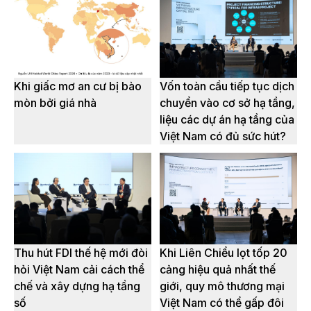
Khi giấc mơ an cư bị bào
Vốn toàn cầu tiếp tục dịch
mòn bởi giá nhà
chuyển vào cơ sở hạ tầng,
liệu các dự án hạ tầng của
Việt Nam có đủ sức hút?
Thu hút FDI thế hệ mới đòi
Khi Liên Chiểu lọt tốp 20
hỏi Việt Nam cải cách thể
cảng hiệu quả nhất thế
chế và xây dựng hạ tầng
giới, quy mô thương mại
số
Việt Nam có thể gấp đôi