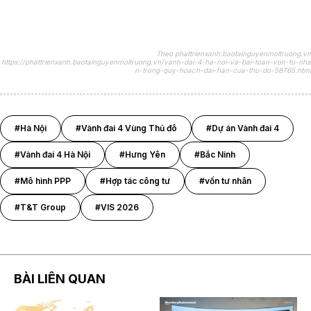
Theo phattrienxanh.baotainguyenmoitruong.vn
https://phattrienxanh.baotainguyenmoitruong.vn/vanh-dai-4-ha-noi-va-bai-toan-von-tu-nha
n-trong-quy-hoach-dai-han-cua-thu-do-58765.html
#Hà Nội
#Vành đai 4 Vùng Thủ đô
#Dự án Vành đai 4
#Vành đai 4 Hà Nội
#Hưng Yên
#Bắc Ninh
#Mô hình PPP
#Hợp tác công tư
#vốn tư nhân
#T&T Group
#VIS 2026
BÀI LIÊN QUAN