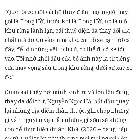
“Quê tôi có một cái hồ thuỷ điện, mọi người hay
gọi là ‘Lòng Hồ’, trước khi là ‘Lòng Hồ’, nó là một
khu rừng lành lặn, cái thuỷ điện đã thay đổi địa
chất nơi đó. Cứ vào mùa khô, cái hồ sẽ cạn trơ cả
đáy, để lộ những vết tích cũ, có thể đi cả xe tải
vào. Tôi nhớ khởi đầu của bộ ảnh này là từ tiếng
cưa máy vọng sâu trong khu rừng, dưới sự xác xơ
đó.”
Quan sát thấy nơi mình sinh ra và lớn lên đang
thay da đổi thịt, Nguyễn Ngọc Hải bắt đầu quay
lại những địa điểm thân thuộc, ghi chép những
gì vẫn nguyên vẹn lẫn những gì sớm sẽ không
còn để thực hiện dự án 'Nhà' (2020 – đang tiếp
diễn). Cuối tuần này thương mời mọi người đến