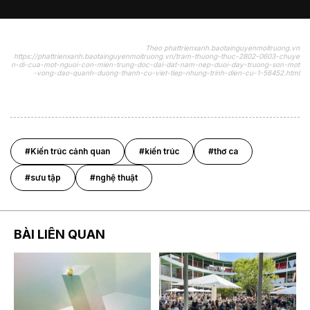
Theo phattrienxanh.baotainguyenmoitruong.vn
https://phattrienxanh.baotainguyenmoitruong.vn/tram-thuong-thuc-2802-0603-chuye
n-di-cua-mot-nguoi-con-mien-trung-doc-dai-dat-nam-nep-duoi-day-truong-son-mot
-vong-dao-quanh-duong-thanh-cu-viet-tiep-nhung-trinh-dien-cu-1-56452.html
#Kiến trúc cảnh quan
#kiến trúc
#thơ ca
#sưu tập
#nghệ thuật
BÀI LIÊN QUAN