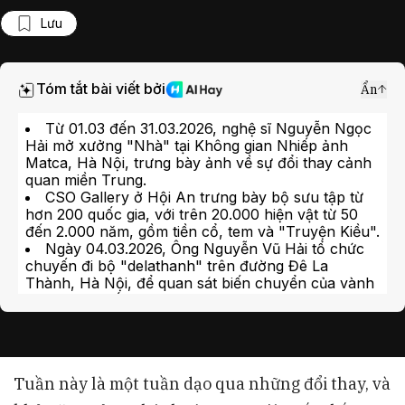
Lưu
Tóm tắt bài viết bởi
Ẩn
Từ 01.03 đến 31.03.2026, nghệ sĩ Nguyễn Ngọc
Hải mở xưởng "Nhà" tại Không gian Nhiếp ảnh
Matca, Hà Nội, trưng bày ảnh về sự đổi thay cảnh
quan miền Trung.
CSO Gallery ở Hội An trưng bày bộ sưu tập từ
hơn 200 quốc gia, với trên 20.000 hiện vật từ 50
đến 2.000 năm, gồm tiền cổ, tem và "Truyện Kiều".
Ngày 04.03.2026, Ông Nguyễn Vũ Hải tổ chức
chuyến đi bộ "delathanh" trên đường Đê La
Thành, Hà Nội, để quan sát biến chuyển của vành
đai thành phố.
Từ 08.02 đến 08.03.2026, Bà Anh-Phương
Nguyễn và Bà Đặng Thùy Anh mở xưởng tại VAC
Hanoi, giới thiệu tác phẩm khám phá sự tiếp biến
của ký ức.
Tuần này là một tuần dạo qua những đổi thay, và
Ngày 01.03.2026, Workshop "Tiếp Diễn" diễn ra
tại A Queer Museum, Hà Nội, thực hành thơ thủ