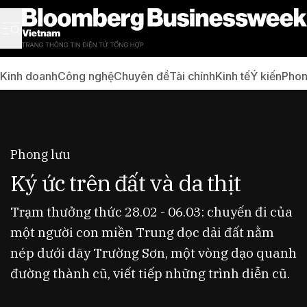
Kinh doanh
Công nghệ
Chuyên đề
Tài chính
Kinh tế
Ý kiến
Phon
Phong lưu
Ký ức trên đất và da thịt
Trạm thưởng thức 28.02 - 06.03: chuyến đi của
một người con miền Trung dọc dải đất nằm
nép dưới dãy Trường Sơn, một vòng dạo quanh
đường thành cũ, viết tiếp những trình diễn cũ.