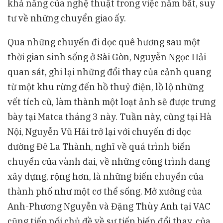
khả năng của nghệ thuật trong việc nắm bắt, suy
công, khám phá góc nhìn mới từ văn bản bị bôi
tư về những chuyển giao ấy.
đen.
Qua những chuyến đi dọc quê hương sau một
thời gian sinh sống ở Sài Gòn, Nguyễn Ngọc Hải
quan sát, ghi lại những đổi thay của cảnh quang
từ một khu rừng đến hồ thuỷ điện, lồ lộ những
vết tích cũ, làm thành một loạt ảnh sẽ được trưng
bày tại Matca tháng 3 này. Tuần này, cũng tại Hà
Nội, Nguyễn Vũ Hải trở lại với chuyến đi dọc
đường Đê La Thành, nghĩ về quá trình biến
chuyển của vành đai, về những công trình đang
xây dựng, rộng hơn, là những biến chuyển của
thành phố như một cơ thể sống. Mở xưởng của
Anh-Phương Nguyễn và Đặng Thùy Anh tại VAC
cũng tiếp nối chủ đề về sự tiếp biến đổi thay, của