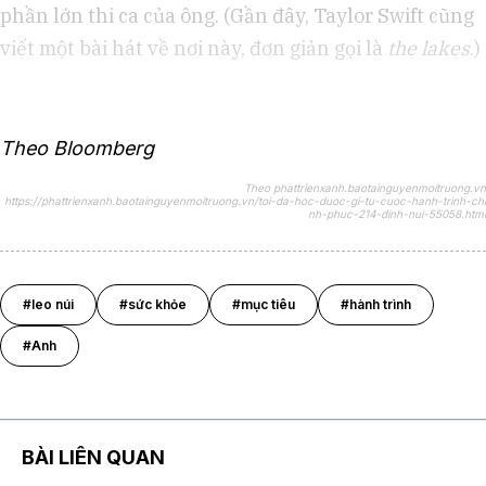
phần lớn thi ca của ông. (Gần đây, Taylor Swift cũng
viết một bài hát về nơi này, đơn giản gọi là
the lakes
.)
Theo Bloomberg
Theo phattrienxanh.baotainguyenmoitruong.vn
https://phattrienxanh.baotainguyenmoitruong.vn/toi-da-hoc-duoc-gi-tu-cuoc-hanh-trinh-chi
nh-phuc-214-dinh-nui-55058.html
#leo núi
#sức khỏe
#mục tiêu
#hành trình
#Anh
BÀI LIÊN QUAN