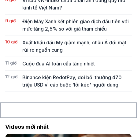
Vì sao VN-Index chưa phản ánh đúng quy mô
kinh tế Việt Nam?
9 giờ
Điện Máy Xanh kết phiên giao dịch đầu tiên với
mức tăng 2,5% so với giá tham chiếu
10 giờ
Xuất khẩu dầu Mỹ giảm mạnh, châu Á đối mặt
rủi ro nguồn cung
11 giờ
Cuộc đua AI toàn cầu tăng nhiệt
12 giờ
Binance kiện RedotPay, đòi bồi thường 470
triệu USD vì cáo buộc 'lôi kéo' người dùng
13 giờ
Vàng SJC vượt 143 triệu đồng/lượng sau khi giá
thế giới tăng mạnh nhất 6 tháng qua
Videos mới nhất