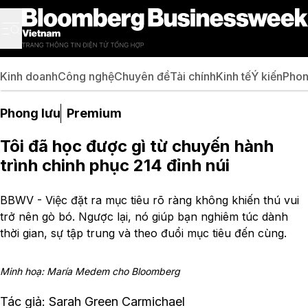
Kinh doanh
Công nghệ
Chuyên đề
Tài chính
Kinh tế
Ý kiến
Phon
Phong lưu
Premium
Tôi đã học được gì từ chuyến hành
trình chinh phục 214 đỉnh núi
BBWV - Việc đặt ra mục tiêu rõ ràng không khiến thú vui
trở nên gò bó. Ngược lại, nó giúp bạn nghiêm túc dành
thời gian, sự tập trung và theo đuổi mục tiêu đến cùng.
Minh hoạ: María Medem cho Bloomberg
Tác giả: Sarah Green Carmichael