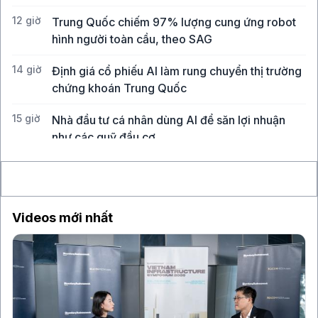
12 giờ
Trung Quốc chiếm 97% lượng cung ứng robot
hình người toàn cầu, theo SAG
14 giờ
Định giá cổ phiếu AI làm rung chuyển thị trường
chứng khoán Trung Quốc
15 giờ
Nhà đầu tư cá nhân dùng AI để săn lợi nhuận
như các quỹ đầu cơ
15 giờ
Sony, TSMC đầu tư 6,3 tỉ USD vào nhà máy cảm
biến ảnh tiên tiến tại Kumamoto
Videos mới nhất