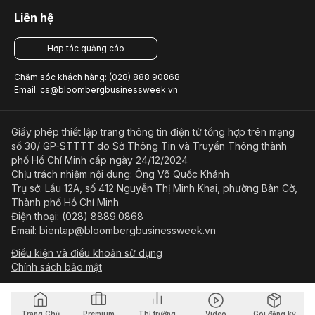
Liên hệ
Hợp tác quảng cáo
Chăm sóc khách hàng: (028) 888 90868
Email: cs@bloombergbusinessweek.vn
Giấy phép thiết lập trang thông tin điện tử tổng hợp trên mạng
số 30/ GP-STTTT do Sở Thông Tin và Truyền Thông thành
phố Hồ Chí Minh cấp ngày 24/12/2024
Chịu trách nhiệm nội dung: Ông Võ Quốc Khánh
Trụ sở: Lầu 12A, số 412 Nguyễn Thị Minh Khai, phường Bàn Cờ,
Thành phố Hồ Chí Minh
Điện thoại: (028) 8889.0868
Email: bientap@bloombergbusinessweek.vn
Điều kiện và điều khoản sử dụng
Chính sách bảo mật
© Copyright 2023-2026 Công ty Cổ phần Beacon Asia Media
Trang Chủ
Premium
Thị trường
Video
Gói đăng ký