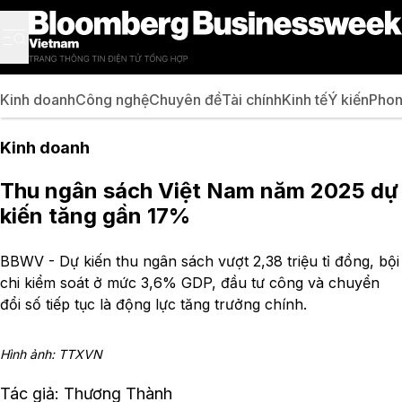
Kinh doanh
Công nghệ
Chuyên đề
Tài chính
Kinh tế
Ý kiến
Phon
Kinh doanh
Thu ngân sách Việt Nam năm 2025 dự
kiến tăng gần 17%
BBWV - Dự kiến thu ngân sách vượt 2,38 triệu tỉ đồng, bội
chi kiểm soát ở mức 3,6% GDP, đầu tư công và chuyển
đổi số tiếp tục là động lực tăng trưởng chính.
Hình ảnh: TTXVN
Tác giả: Thương Thành