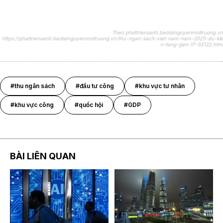
Theo phattrienxanh.baotainguyenmoitruong.vn
https://phattrienxanh.baotainguyenmoitruong.vn/thu-ngan-sach-viet-nam-nam-2025-du-kie
n-tang-gan-17-55122.html
#thu ngân sách
#đầu tư công
#khu vực tư nhân
#khu vực công
#quốc hội
#GDP
BÀI LIÊN QUAN