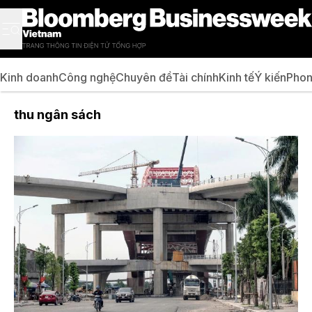
Kinh doanh
Công nghệ
Chuyên đề
Tài chính
Kinh tế
Ý kiến
Phon
thu ngân sách