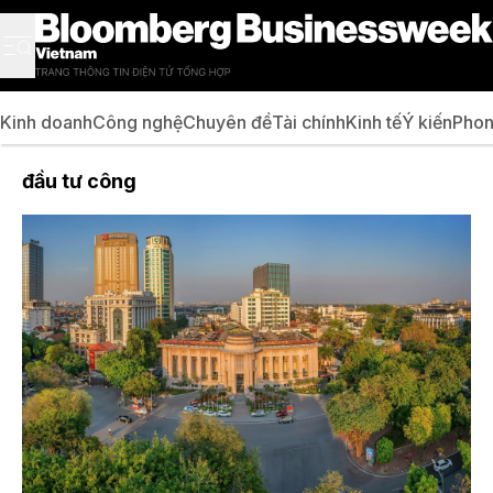
Kinh doanh
Công nghệ
Chuyên đề
Tài chính
Kinh tế
Ý kiến
Phon
đầu tư công