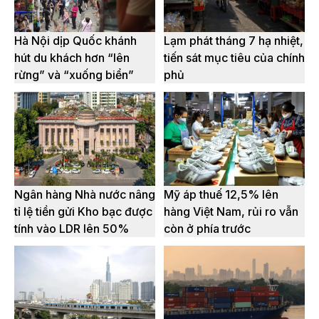
Hà Nội dịp Quốc khánh
Lạm phát tháng 7 hạ nhiệt,
hút du khách hơn “lên
tiến sát mục tiêu của chính
rừng” và “xuống biển”
phủ
Ngân hàng Nhà nước nâng
Mỹ áp thuế 12,5% lên
tỉ lệ tiền gửi Kho bạc được
hàng Việt Nam, rủi ro vẫn
tính vào LDR lên 50%
còn ở phía trước