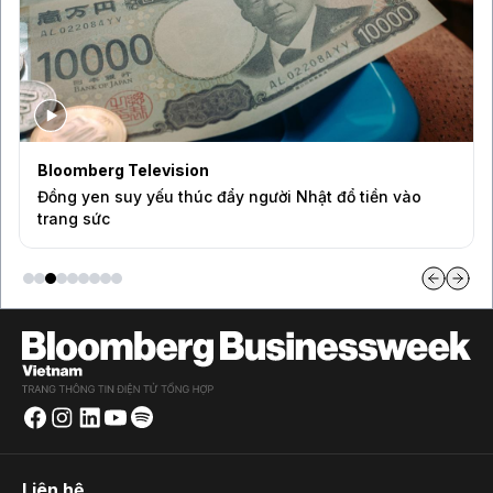
BAM Studios
n vào
Vì sao VN-Index chưa phản ánh đúng quy mô kinh
Việt Nam?
Liên hệ