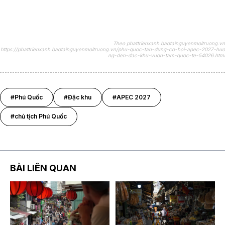
Theo phattrienxanh.baotainguyenmoitruong.vn
https://phattrienxanh.baotainguyenmoitruong.vn/phu-quoc-tan-dung-co-hoi-apec-2027-huo
ng-den-dac-khu-vuon-tam-quoc-te-54026.html
#Phú Quốc
#Đặc khu
#APEC 2027
#chủ tịch Phú Quốc
BÀI LIÊN QUAN