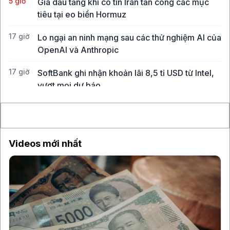
5 giờ
Giá dầu tăng khi có tin Iran tấn công các mục
tiêu tại eo biển Hormuz
17 giờ
Lo ngại an ninh mạng sau các thử nghiệm AI của
OpenAI và Anthropic
17 giờ
SoftBank ghi nhận khoản lãi 8,5 tỉ USD từ Intel,
vượt mọi dự báo
17 giờ
CEO Uber: Chưa thấy người tiêu dùng thắt chặt
chi tiêu
Videos mới nhất