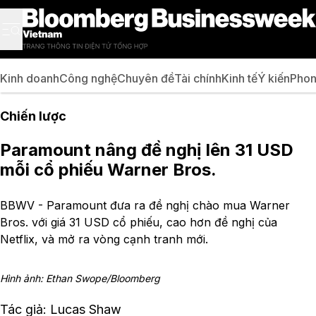
Kinh doanh
Công nghệ
Chuyên đề
Tài chính
Kinh tế
Ý kiến
Phon
Chiến lược
Paramount nâng đề nghị lên 31 USD
mỗi cổ phiếu Warner Bros.
BBWV - Paramount đưa ra đề nghị chào mua Warner
Bros. với giá 31 USD cổ phiếu, cao hơn đề nghị của
Netflix, và mở ra vòng cạnh tranh mới.
Hình ảnh: Ethan Swope/Bloomberg
Tác giả: Lucas Shaw