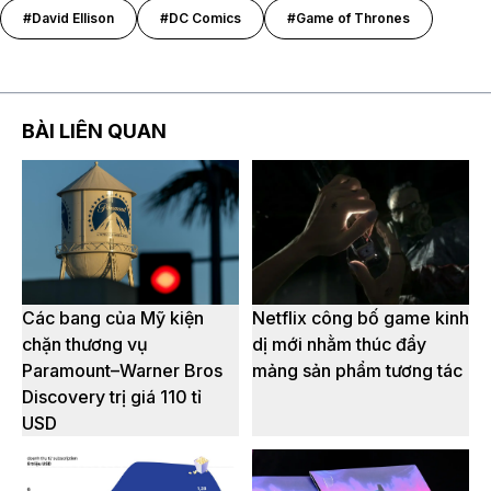
#David Ellison
#DC Comics
#Game of Thrones
BÀI LIÊN QUAN
Các bang của Mỹ kiện
Netflix công bố game kinh
chặn thương vụ
dị mới nhằm thúc đẩy
Paramount–Warner Bros
mảng sản phẩm tương tác
Discovery trị giá 110 tỉ
USD