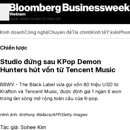
Kinh doanh
Công nghệ
Chuyên đề
Tài chính
Kinh tế
Ý kiến
Phon
Chiến lược
Studio đứng sau KPop Demon
Hunters hút vốn từ Tencent Music
BBWV - The Black Label vừa gọi vốn 80 triệu USD từ
Krafton và Tencent Music, được định giá 1 ngàn tỉ won
trong làn sóng mở rộng toàn cầu của K-pop.
Hình ảnh: Anthony Wallace/AFP/Getty Images
Tác giả: Sohee Kim