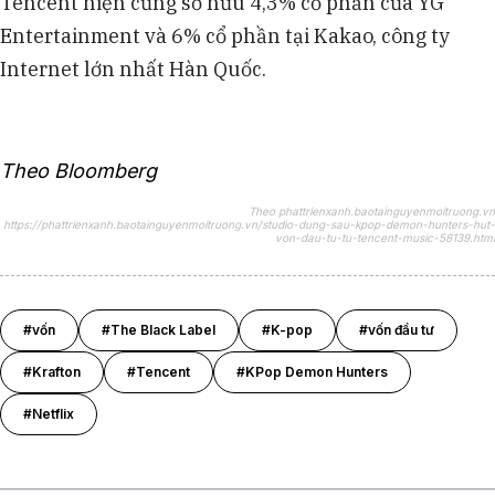
Tencent hiện cũng sở hữu 4,3% cổ phần của YG
Entertainment và 6% cổ phần tại Kakao, công ty
Internet lớn nhất Hàn Quốc.
Theo Bloomberg
Theo phattrienxanh.baotainguyenmoitruong.vn
https://phattrienxanh.baotainguyenmoitruong.vn/studio-dung-sau-kpop-demon-hunters-hut-
von-dau-tu-tu-tencent-music-58139.html
#vốn
#The Black Label
#K-pop
#vốn đầu tư
#Krafton
#Tencent
#KPop Demon Hunters
#Netflix