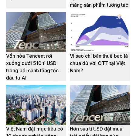
mảng sản phẩm tương tác
Vốn hóa Tencent rơi
Vì sao chỉ bán thuê bao là
xuống dưới 510 tỉ USD
chưa đủ với OTT tại Việt
trong bối cảnh tăng tốc
Nam?
đầu tư AI
Việt Nam đặt mục tiêu có
Hơn sáu tỉ USD đặt mua