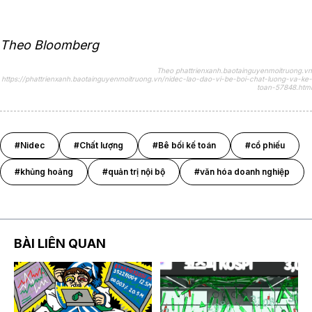
Theo Bloomberg
Theo phattrienxanh.baotainguyenmoitruong.vn
https://phattrienxanh.baotainguyenmoitruong.vn/nidec-lao-dao-vi-be-boi-chat-luong-va-ke-
toan-57848.html
#Nidec
#Chất lượng
#Bê bối kế toán
#cổ phiếu
#khủng hoảng
#quản trị nội bộ
#văn hóa doanh nghiệp
BÀI LIÊN QUAN