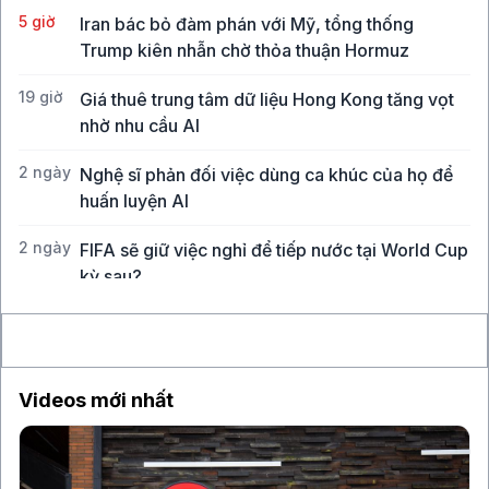
5 giờ
Iran bác bỏ đàm phán với Mỹ, tổng thống
Trump kiên nhẫn chờ thỏa thuận Hormuz
19 giờ
Giá thuê trung tâm dữ liệu Hong Kong tăng vọt
nhờ nhu cầu AI
2 ngày
Nghệ sĩ phản đối việc dùng ca khúc của họ để
huấn luyện AI
2 ngày
FIFA sẽ giữ việc nghỉ để tiếp nước tại World Cup
kỳ sau?
2 ngày
Ai hưởng lợi khi tác giả "đánh cắp" chuyện của
người khác?
Videos mới nhất