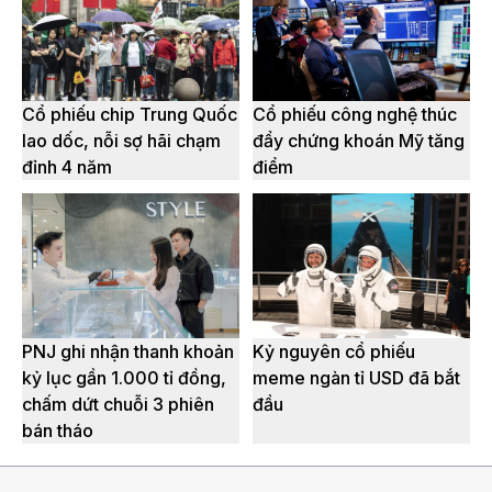
Cổ phiếu chip Trung Quốc
Cổ phiếu công nghệ thúc
lao dốc, nỗi sợ hãi chạm
đẩy chứng khoán Mỹ tăng
đỉnh 4 năm
điểm
PNJ ghi nhận thanh khoản
Kỷ nguyên cổ phiếu
kỷ lục gần 1.000 tỉ đồng,
meme ngàn tỉ USD đã bắt
chấm dứt chuỗi 3 phiên
đầu
bán tháo