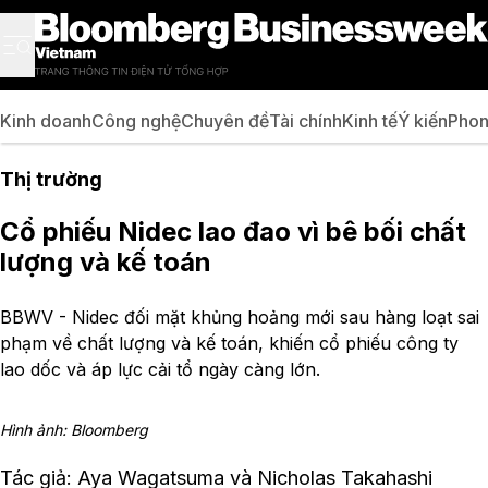
Kinh doanh
Công nghệ
Chuyên đề
Tài chính
Kinh tế
Ý kiến
Phon
Thị trường
Cổ phiếu Nidec lao đao vì bê bối chất
lượng và kế toán
BBWV - Nidec đối mặt khủng hoảng mới sau hàng loạt sai
phạm về chất lượng và kế toán, khiến cổ phiếu công ty
lao dốc và áp lực cải tổ ngày càng lớn.
Hình ảnh: Bloomberg
Tác giả: Aya Wagatsuma và Nicholas Takahashi