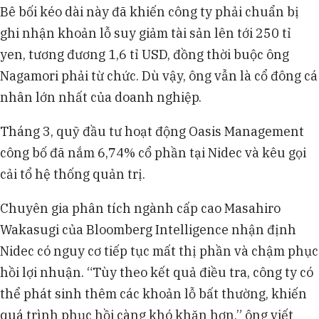
Bê bối kéo dài này đã khiến công ty phải chuẩn bị
ghi nhận khoản lỗ suy giảm tài sản lên tới 250 tỉ
yen, tương đương 1,6 tỉ USD, đồng thời buộc ông
Nagamori phải từ chức. Dù vậy, ông vẫn là cổ đông cá
nhân lớn nhất của doanh nghiệp.
Tháng 3, quỹ đầu tư hoạt động Oasis Management
công bố đã nắm 6,74% cổ phần tại Nidec và kêu gọi
cải tổ hệ thống quản trị.
Chuyên gia phân tích ngành cấp cao Masahiro
Wakasugi của Bloomberg Intelligence nhận định
Nidec có nguy cơ tiếp tục mất thị phần và chậm phục
hồi lợi nhuận. “Tùy theo kết quả điều tra, công ty có
thể phát sinh thêm các khoản lỗ bất thường, khiến
quá trình phục hồi càng khó khăn hơn,” ông viết