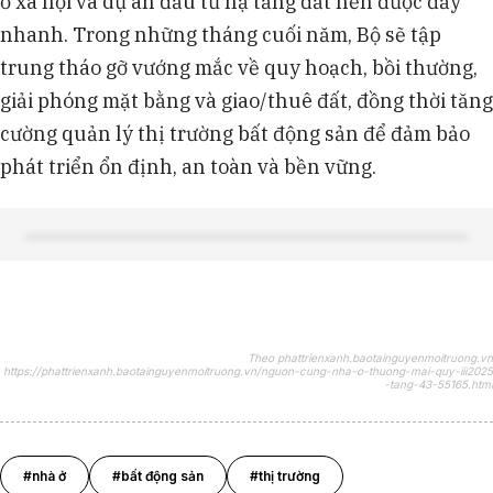
ở xã hội và dự án đầu tư hạ tầng đất nền được đẩy
nhanh. Trong những tháng cuối năm, Bộ sẽ tập
trung tháo gỡ vướng mắc về quy hoạch, bồi thường,
giải phóng mặt bằng và giao/thuê đất, đồng thời tăng
cường quản lý thị trường bất động sản để đảm bảo
phát triển ổn định, an toàn và bền vững.
Theo phattrienxanh.baotainguyenmoitruong.vn
https://phattrienxanh.baotainguyenmoitruong.vn/nguon-cung-nha-o-thuong-mai-quy-iii2025
-tang-43-55165.html
#nhà ở
#bất động sản
#thị trường