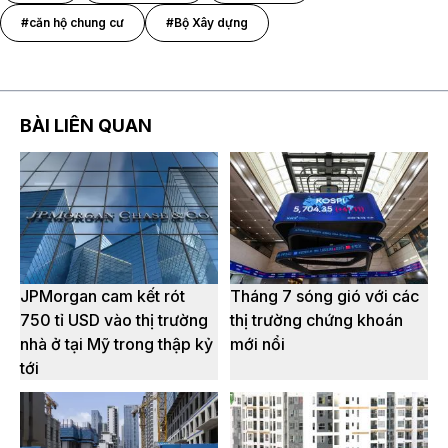
#căn hộ chung cư
#Bộ Xây dựng
BÀI LIÊN QUAN
JPMorgan cam kết rót
Tháng 7 sóng gió với các
750 tỉ USD vào thị trường
thị trường chứng khoán
nhà ở tại Mỹ trong thập kỷ
mới nổi
tới