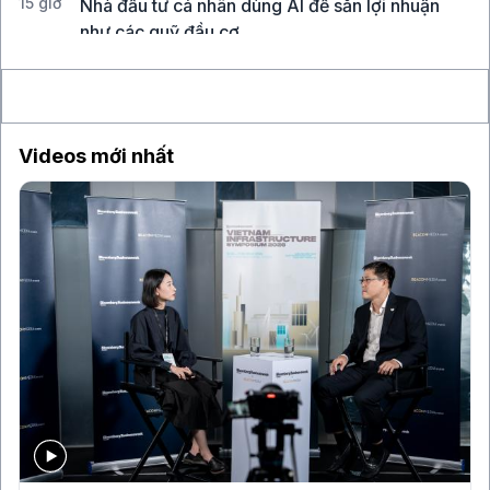
15 giờ
Nhà đầu tư cá nhân dùng AI để săn lợi nhuận
như các quỹ đầu cơ
15 giờ
Sony, TSMC đầu tư 6,3 tỉ USD vào nhà máy cảm
biến ảnh tiên tiến tại Kumamoto
Videos mới nhất