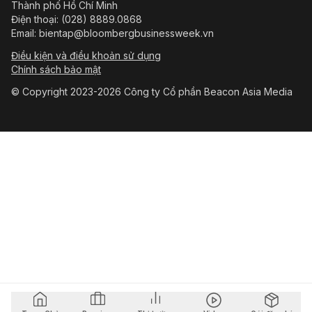
Thành phố Hồ Chí Minh
Điện thoại: (028) 8889.0868
Email: bientap@bloombergbusinessweek.vn
Điều kiện và điều khoản sử dụng
Chính sách bảo mật
© Copyright 2023-2026 Công ty Cổ phần Beacon Asia Media