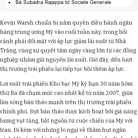
Bà Subadra Rajappa từ Societe Generale
Americas nhận định lợi suất tăng có thể gây khó
khăn cho ông Kevin Warsh trong việc điều hành
Kevin Warsh chuẩn bị nắm quyền điều hành ngân
chính sách tiền tệ.
hàng trung ương Mỹ vào cuối tuần này, trong bối
Tổng thống Donald Trump cho biết sẽ để ông
Warsh tự quyết định về lãi suất, mặc dù trước đó
cảnh phải đối mặt với áp lực giảm lãi suất từ Nhà
ông Trump từng bày tỏ mong muốn ông Warsh hạ
Trắng, cùng sự quyết tâm ngày càng lớn từ các đồng
lãi suất.
nghiệp nhằm giữ nguyên lãi suất. Giờ đây, đến lượt
Bà Julia Coronado từ MacroPolicy Perspectives
thị trường trái phiếu lại tiếp tục bồi thêm áp lực.
cho rằng ông Warsh nên lo ngại về các phản ứng
và việc cắt giảm lãi suất cần phải đi qua một cuộc
Lợi suất trái phiếu Kho bạc Mỹ kỳ hạn 30 năm hôm
suy thoái.
thứ Ba đã chạm mức cao nhất kể từ năm 2007, giữa
làn sóng bán tháo mạnh trên thị trường trái phiếu
chính phủ. Đợt bán tháo được kích hoạt bởi giá năng
lượng vụt tăng, bắt nguồn từ cuộc chiến của Mỹ với
Iran. Đi kèm với những lo ngại về thâm hụt ngân