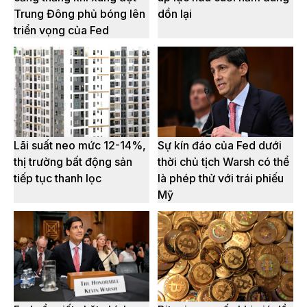
Trung Đông phủ bóng lên
dồn lại
triển vọng của Fed
Lãi suất neo mức 12-14%,
Sự kín đáo của Fed dưới
thị trường bất động sản
thời chủ tịch Warsh có thể
tiếp tục thanh lọc
là phép thử với trái phiếu
Mỹ