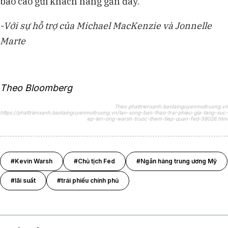
báo cáo gửi khách hàng gần đây.
-Với sự hỗ trợ của Michael MacKenzie và Jonnelle
Marte
Theo Bloomberg
Theo phattrienxanh.baotainguyenmoitruong.vn
https://phattrienxanh.baotainguyenmoitruong.vn/lan-song-ban-thao-trai-phieu-gia-tang-suc-
ep-len-ong-warsh-truoc-them-tiep-quan-fed-58026.html
#Kevin Warsh
#Chủ tịch Fed
#Ngân hàng trung ương Mỹ
#lãi suất
#trái phiếu chính phủ