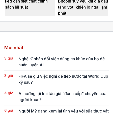
Fed cần siết chặt chính
Bitcoin suy yếu khi giá dầu
sách lãi suất
tăng vọt, khiến lo ngại lạm
phát
Mới nhất
3 giờ
Nghệ sĩ phản đối việc dùng ca khúc của họ để
huấn luyện AI
3 giờ
FIFA sẽ giữ việc nghỉ để tiếp nước tại World Cup
kỳ sau?
4 giờ
Ai hưởng lợi khi tác giả "đánh cắp" chuyện của
người khác?
6 giờ
Người Mỹ đang xem lại tình yêu với sữa thực vật