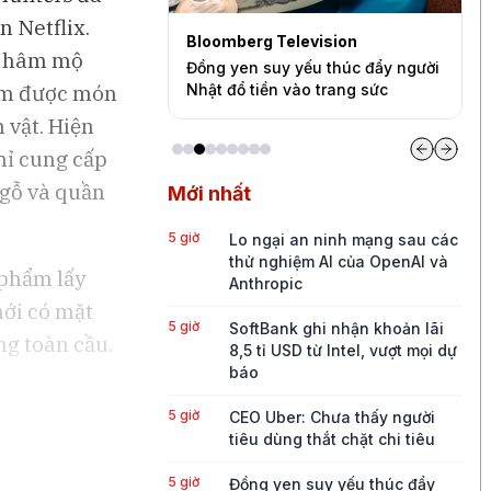
n Netflix.
levision
Bloomberg Television
B
ời hâm mộ
a thấy người tiêu
Đồng yen suy yếu thúc đẩy người
V
tìm được món
 chi tiêu
Nhật đổ tiền vào trang sức
đ
 vật. Hiện
chỉ cung cấp
 gỗ và quần
Mới nhất
5 giờ
Lo ngại an ninh mạng sau các
thử nghiệm AI của OpenAI và
 phẩm lấy
Anthropic
mới có mặt
5 giờ
SoftBank ghi nhận khoản lãi
ng toàn cầu.
8,5 tỉ USD từ Intel, vượt mọi dự
báo
5 giờ
CEO Uber: Chưa thấy người
tiêu dùng thắt chặt chi tiêu
5 giờ
Đồng yen suy yếu thúc đẩy