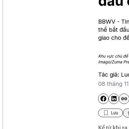
đâu 
BBWV - Tin
thể bắt đầ
giao cho đ
Khu vực chủ đề 
Imago/Zuma Pr
Tác giả: L
08 tháng 1
Lưu
Kể từ khi r