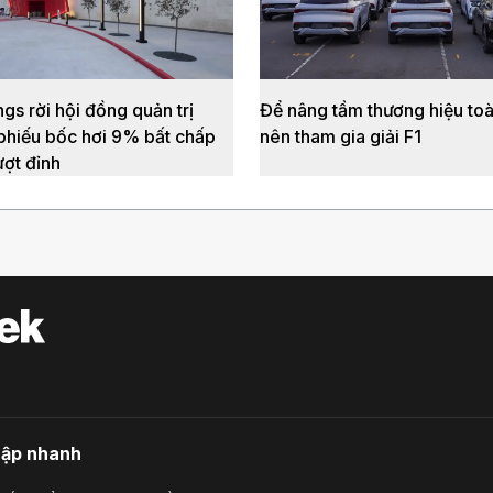
gs rời hội đồng quản trị
Để nâng tầm thương hiệu to
 phiếu bốc hơi 9% bất chấp
nên tham gia giải F1
ượt đỉnh
cập nhanh