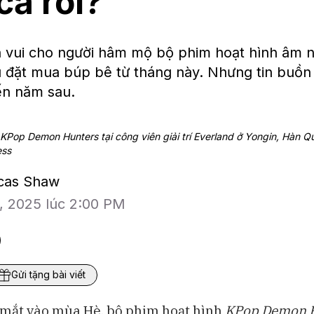
cả rồi?
 vui cho người hâm mộ bộ phim hoạt hình âm 
u đặt mua búp bê từ tháng này. Nhưng tin buồn
ến năm sau.
KPop Demon Hunters tại công viên giải trí Everland ở Yongin, Hàn Q
ess
ucas Shaw
1, 2025 lúc 2:00 PM
Gửi tặng bài viết
a mắt vào mùa Hè, bộ phim hoạt hình
KPop Demon 