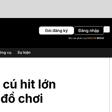
Gói đăng ký
Đăng nhập
Một sản phẩm của
BEACON
MEDIA
ông cụ
Sự kiện
cú hit lớn
 đồ chơi