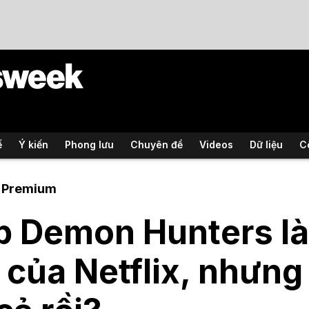
ế
Ý kiến
Phong lưu
Chuyên đề
Videos
Dữ liệu
C
Premium
 Demon Hunters là 
 của Netflix, nhưng