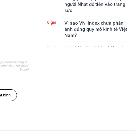
người Nhật đổ tiền vào trang
sức
6 giờ
Vì sao VN-Index chưa phản
ánh đúng quy mô kinh tế Việt
Nam?
6 giờ
Điện Máy Xanh kết phiên giao
dịch đầu tiên với mức tăng
2,5% so với giá tham chiếu
nguyenmoitruong.vn
-choi-dau-roi-5524
9.html
8 giờ
Xuất khẩu dầu Mỹ giảm mạnh,
châu Á đối mặt rủi ro nguồn
cung
t hình
9 giờ
Cuộc đua AI toàn cầu tăng
nhiệt
10 giờ
Binance kiện RedotPay, đòi
bồi thường 470 triệu USD vì
cáo buộc 'lôi kéo' người dùng