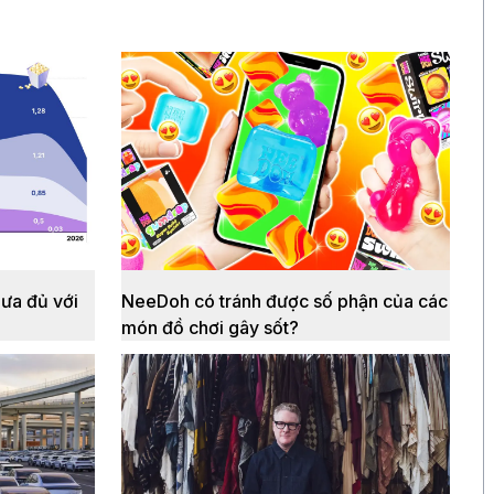
10 giờ
Vàng SJC vượt 143 triệu
đồng/lượng sau khi giá thế
giới tăng mạnh nhất 6 tháng
qua
hưa đủ với
NeeDoh có tránh được số phận của các
món đồ chơi gây sốt?