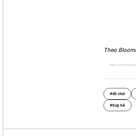
Theo Bloom
https://phattrien
#đồ chơi
#búp bê