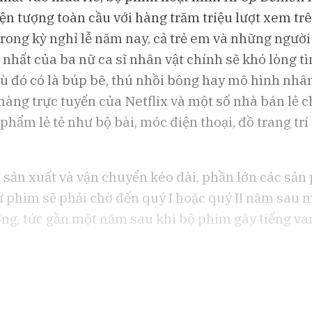
ện tượng toàn cầu với hàng trăm triệu lượt xem trê
Bloomberg Television
Bloomberg Te
trong kỳ nghỉ lễ năm nay, cả trẻ em và những ngư
Lo ngại an ninh mạng sau các
CEO Uber: Chư
 nhất của ba nữ ca sĩ nhân vật chính sẽ khó lòng 
thử nghiệm AI của OpenAI và
dùng thắt chặt
Anthropic
dù đó có là búp bê, thú nhồi bông hay mô hình nhân
 hàng trực tuyến của Netflix và một số nhà bán lẻ 
phẩm lẻ tẻ như bộ bài, móc điện thoại, đồ trang trí
n sản xuất và vận chuyển kéo dài, phần lớn các sản
 phim sẽ phải chờ đến quý I hoặc quý II năm sau 
ường, tức gần một năm sau khi bộ phim gây tiếng va