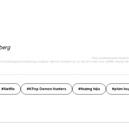
berg
Theo phattrienxanh.baotai
xanh.baotainguyenmoitruong.vn/kpop-demon-hunters-la-cu-hit-lon-nhat-cua-netflix-nhung-do
#Netflix
#KPop Demon Hunters
#thương hiệu
#phim hoạ