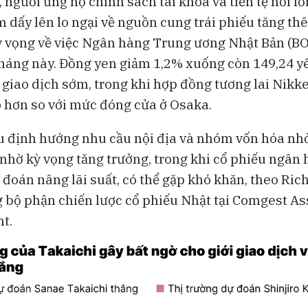
 người ủng hộ chính sách tài khóa và tiền tệ nới l
àm dấy lên lo ngại về nguồn cung trái phiếu tăng t
Bloomberg Television
Bloomberg Te
ỳ vọng về việc Ngân hàng Trung ương Nhật Bản (BO
Lo ngại an ninh mạng sau các
CEO Uber: Chư
tháng này. Đồng yen giảm 1,2% xuống còn 149,24 y
thử nghiệm AI của OpenAI và
dùng thắt chặt
Anthropic
 giao dịch sớm, trong khi hợp đồng tương lai Nikkei
 hơn so với mức đóng cửa ở Osaka.
u định hướng nhu cầu nội địa và nhóm vốn hóa nhỏ
 nhờ kỳ vọng tăng trưởng, trong khi cổ phiếu ngân 
 đoán nâng lãi suất, có thể gặp khó khăn, theo Ric
 bộ phận chiến lược cổ phiếu Nhật tại Comgest As
t.