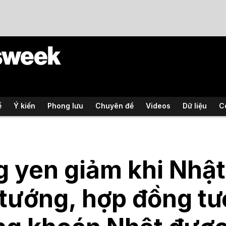
ế
Ý kiến
Phong lưu
Chuyên đề
Videos
Dữ liệu
C
 yen giảm khi Nhật
tướng, hợp đồng tư