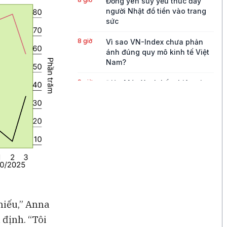
Đồng yen suy yếu thúc đẩy
người Nhật đổ tiền vào trang
sức
8 giờ
Vì sao VN-Index chưa phản
ánh đúng quy mô kinh tế Việt
Nam?
9 giờ
Điện Máy Xanh kết phiên giao
dịch đầu tiên với mức tăng
2,5% so với giá tham chiếu
10 giờ
Xuất khẩu dầu Mỹ giảm mạnh,
châu Á đối mặt rủi ro nguồn
cung
11 giờ
Cuộc đua AI toàn cầu tăng
nhiệt
12 giờ
Binance kiện RedotPay, đòi
phiếu,” Anna
bồi thường 470 triệu USD vì
cáo buộc 'lôi kéo' người dùng
 định. “Tôi