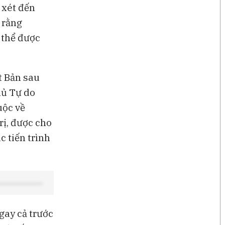
 xét đến
13 giờ
Vàng SJC vượt 143 triệu
đồng/lượng sau khi giá thế
ý rằng
giới tăng mạnh nhất 6 tháng
 thể được
qua
t Bản sau
hủ Tự do
uộc về
rị, được cho
c tiến trình
ngay cả trước