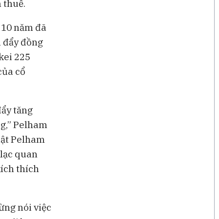
 thuế.
u 10 năm đã
n đẩy đồng
kei 225
của cổ
đẩy tăng
ng,” Pelham
hật Pelham
 lạc quan
ích thích
ừng nói việc