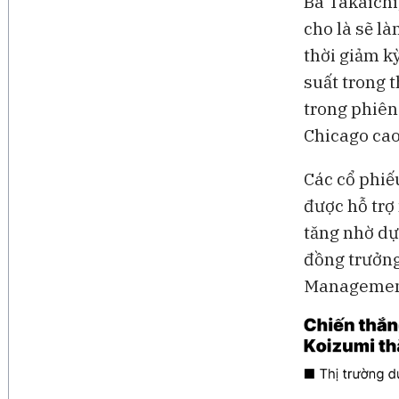
Bà Takaichi,
cho là sẽ l
thời giảm k
suất trong 
trong phiên
Chicago cao
Các cổ phiế
được hỗ trợ
tăng nhờ dự
đồng trưởng
Managemen