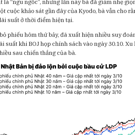
ất là “ngu ngốc”, nhưng lần này bà đã giảm nhẹ giọ
một cuộc khảo sát gần đây của Kyodo, bà vẫn cho r
ãi suất ở thời điểm hiện tại.
bỏ phiếu hôm thứ bảy, đã xuất hiện nhiều suy đoá
ãi suất khi BOJ họp chính sách vào ngày 30.10. Xu
chiều sau chiến thắng của bà.