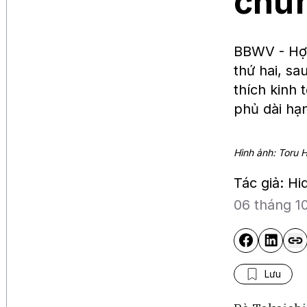
chứn
BBWV - Hợp
thứ hai, s
thích kinh 
phủ dài hạ
Hình ảnh: Toru 
Tác giả: Hi
06 tháng 1
Lưu