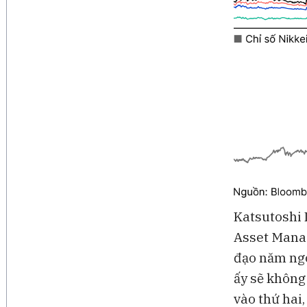
Katsutoshi 
Asset Manag
đạo năm ngoá
ấy sẽ không 
vào thứ hai,