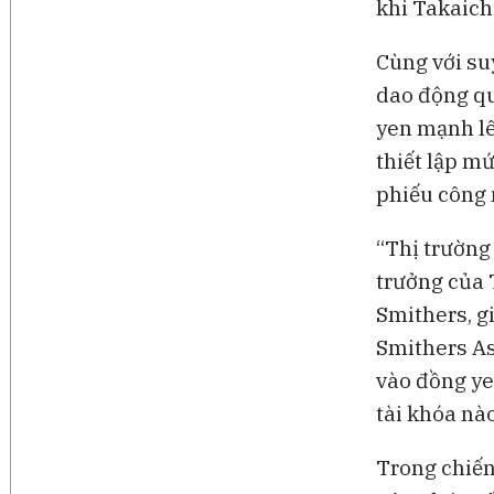
khi Takaichi
Cùng với suy
dao động qu
yen mạnh lê
thiết lập mứ
phiếu công 
“Thị trường
trưởng của 
Smithers, g
Smithers As
vào đồng ye
tài khóa nào
Trong chiến