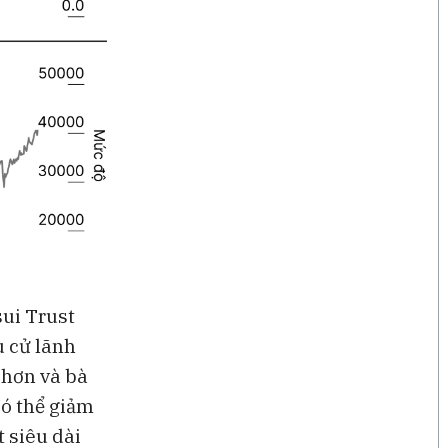
sui Trust
 cử lãnh
 hơn và bà
có thể giảm
t siêu dài