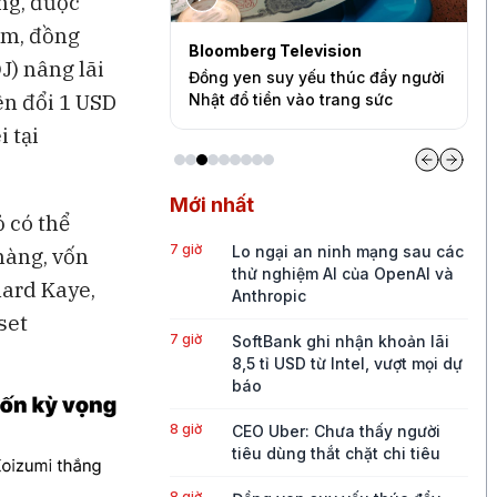
ỏng, được
hêm, đồng
levision
Bloomberg Television
B
J) nâng lãi
a thấy người tiêu
Đồng yen suy yếu thúc đẩy người
V
ên đổi 1 USD
 chi tiêu
Nhật đổ tiền vào trang sức
đ
 tại
Mới nhất
 có thể
7 giờ
Lo ngại an ninh mạng sau các
hàng, vốn
thử nghiệm AI của OpenAI và
hard Kaye,
Anthropic
set
7 giờ
SoftBank ghi nhận khoản lãi
8,5 tỉ USD từ Intel, vượt mọi dự
báo
8 giờ
CEO Uber: Chưa thấy người
tiêu dùng thắt chặt chi tiêu
8 giờ