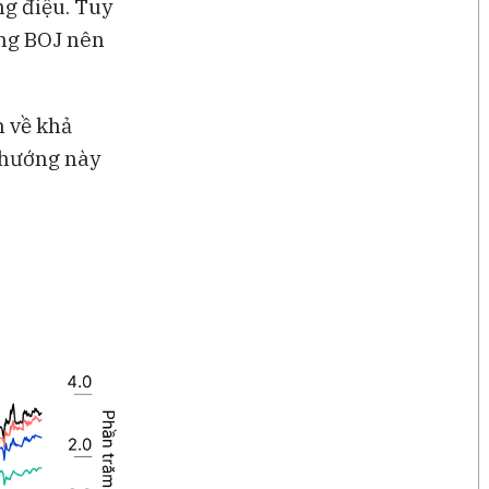
ng điệu. Tuy
ằng BOJ nên
n về khả
 hướng này