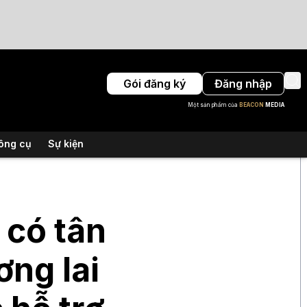
Gói đăng ký
Đăng nhập
Một sản phẩm của
BEACON
MEDIA
ông cụ
Sự kiện
 có tân
ơng lai