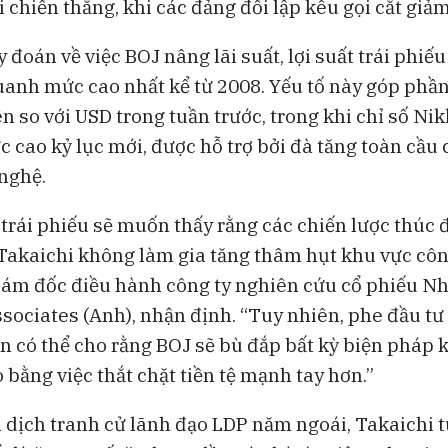
 chiến thắng, khi các đảng đối lập kêu gọi cắt giảm
 đoán về việc BOJ nâng lãi suất, lợi suất trái phiế
anh mức cao nhất kể từ 2008. Yếu tố này góp phầ
n so với USD trong tuần trước, trong khi chỉ số Nik
c cao kỷ lục mới, được hỗ trợ bởi đà tăng toàn cầu 
nghệ.
 trái phiếu sẽ muốn thấy rằng các chiến lược thúc 
Takaichi không làm gia tăng thâm hụt khu vực cô
iám đốc điều hành công ty nghiên cứu cổ phiếu N
sociates (Anh), nhận định. “Tuy nhiên, phe đầu tư
n có thể cho rằng BOJ sẽ bù đắp bất kỳ biện pháp k
 bằng việc thắt chặt tiền tệ mạnh tay hơn.”
 dịch tranh cử lãnh đạo LDP năm ngoái, Takaichi t