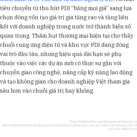
tiêu chuyển từ thu hút FDI “bằng mọi giá” sang lựa
chọn dòng vốn tạo giá trị gia tăng cao và tăng liên
kết với doanh nghiệp trong nước trở thành biến số
quan trọng. Thâm hụt thương mại hiện tại cho thấy
chuỗi cung ứng điện tử và khu vực FDI đang đóng
vai trò đầu tàu, nhưng hiệu quả dài hạn sẽ phụ
thuộc vào việc các dự án mới có thực sự gắn với
chuyển giao công nghệ, nâng cấp kỹ năng lao động
và tạo không gian cho doanh nghiệp Việt tham gia
sâu hơn vào chuỗi giá trị hay không.
Theo phattrienxanh.baotainguyenmoitruong.vn
https://phattrienxanh.baotainguyenmoitruong.vn/dang-sau-con-so-tham-hut-thuong-mai-13
8-ti-usd-58629.html