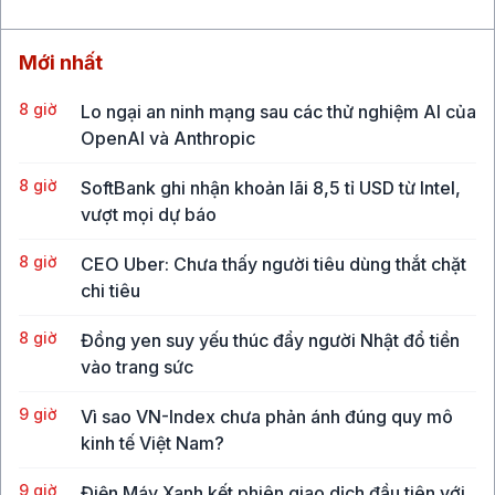
Mới nhất
8 giờ
Lo ngại an ninh mạng sau các thử nghiệm AI của
OpenAI và Anthropic
8 giờ
SoftBank ghi nhận khoản lãi 8,5 tỉ USD từ Intel,
vượt mọi dự báo
8 giờ
CEO Uber: Chưa thấy người tiêu dùng thắt chặt
chi tiêu
8 giờ
Đồng yen suy yếu thúc đẩy người Nhật đổ tiền
vào trang sức
9 giờ
Vì sao VN-Index chưa phản ánh đúng quy mô
kinh tế Việt Nam?
9 giờ
Điện Máy Xanh kết phiên giao dịch đầu tiên với