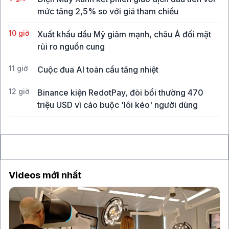
mức tăng 2,5% so với giá tham chiếu
10 giờ
Xuất khẩu dầu Mỹ giảm mạnh, châu Á đối mặt
rủi ro nguồn cung
11 giờ
Cuộc đua AI toàn cầu tăng nhiệt
12 giờ
Binance kiện RedotPay, đòi bồi thường 470
triệu USD vì cáo buộc 'lôi kéo' người dùng
13 giờ
Vàng SJC vượt 143 triệu đồng/lượng sau khi giá
thế giới tăng mạnh nhất 6 tháng qua
Videos mới nhất