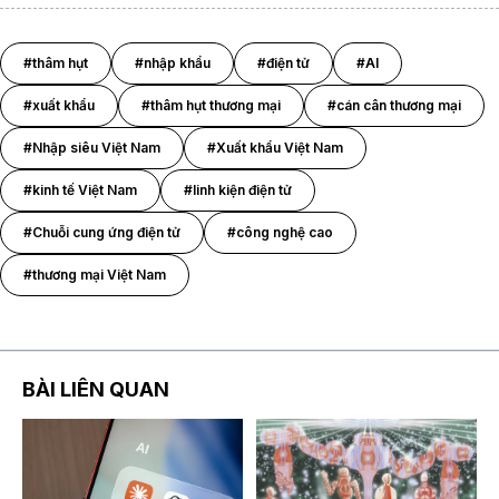
#thâm hụt
#nhập khẩu
#điện tử
#AI
#xuất khẩu
#thâm hụt thương mại
#cán cân thương mại
#Nhập siêu Việt Nam
#Xuất khẩu Việt Nam
#kinh tế Việt Nam
#linh kiện điện tử
#Chuỗi cung ứng điện tử
#công nghệ cao
#thương mại Việt Nam
BÀI LIÊN QUAN