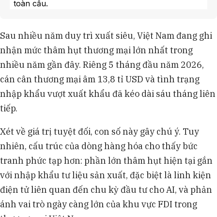
toàn cầu.
Ông Michael Kokalari, Kinh tế trưởng
VinaCapital, lý giải diễn biến này qua "hiệu ứng
Sau nhiều năm duy trì xuất siêu, Việt Nam đang ghi
đường cong J", khi nền kinh tế cần nhập khẩu
nhận mức thâm hụt thương mại lớn nhất trong
trước để tạo ra xuất khẩu sau.
Ông Vũ Việt Linh từ Maybank nhận định xuất
nhiều năm gần đây. Riêng 5 tháng đầu năm 2026,
khẩu mang hình chữ K, khi khối FDI tăng 25% còn
cán cân thương mại âm 13,8 tỉ USD và tình trạng
khu vực trong nước chỉ tăng vỏn vẹn 2,5%.
nhập khẩu vượt xuất khẩu đã kéo dài sáu tháng liên
Việt Nam kỳ vọng quay lại thặng dư vào cuối
tiếp.
năm 2026 nhờ xuất khẩu cải thiện và định hướng
chọn lọc dòng vốn FDI theo Nghị quyết 10-NQ/TW.
Xét về giá trị tuyệt đối, con số này gây chú ý. Tuy
nhiên, cấu trúc của dòng hàng hóa cho thấy bức
tranh phức tạp hơn: phần lớn thâm hụt hiện tại gắn
với nhập khẩu tư liệu sản xuất, đặc biệt là linh kiện
điện tử liên quan đến chu kỳ đầu tư cho AI, và phản
ánh vai trò ngày càng lớn của khu vực FDI trong