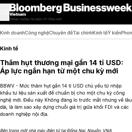
Kinh doanh
Công nghệ
Chuyên đề
Tài chính
Kinh tế
Ý kiến
Phon
Kinh tế
Thâm hụt thương mại gần 14 tỉ USD:
Áp lực ngắn hạn từ một chu kỳ mới
BBWV - Mức thâm hụt gần 14 tỉ USD chủ yếu từ nhập
khẩu tư liệu sản xuất để chuẩn bị cho một chu kỳ công
nghệ mới. Điều này Không đáng lo trước mắt nhưng về lâu
dài, là làm sao xây dựng chuỗi giá trị giữa khối FDI và các
doanh nghiệp nội địa.
Bên trong một nhà máy điện tử tại Đồng Nai. Nguồn: VNA