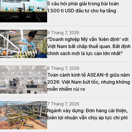
5 câu hỏi phải giải trong bài toán
1.500 tỉ USD đầu tư cho hạ tầng
9 Tháng 7, 2026
“Doanh nghiệp Mỹ vẫn ‘kiên định’ với
Việt Nam bất chấp thuế quan. Bất định
chính sách mới là lực cản lớn nhất”
8 Tháng 7, 2026
Toàn cảnh kinh tế ASEAN-6 giữa năm
2026: Việt Nam bứt tốc, nhưng không
miễn nhiễm rủi ro
7 Tháng 7, 2026
Ngành xây dựng: Đơn hàng cải thiện,
biên lợi nhuận vẫn chịu áp lực chi phí