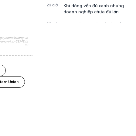
23 giờ
Khi dòng vốn đủ xanh nhưng
doanh nghiệp chưa đủ lớn
23 giờ
Bong bóng AI có thể kéo vốn
ngoại khỏi Việt Nam
nguyenmoitruong.vn
-vung-vinh-58748.ht
1 ngày
Những chiếc quần quá mỏng
ml
đang thách thức tăng trưởng
của Lululemon
1 ngày
Điều gì đang thúc đẩy tăng
trưởng của Disney?
ern Union
1 ngày
Ba góc nhìn về những cơ hội
mới cho thị trường Việt Nam