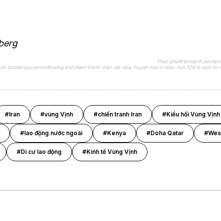
berg
Theo phattrienxanh.baotai
xanh.baotainguyenmoitruong.vn/chien-tranh-iran-de-doa-huyet-mach-kieu-hoi-124-ti-usd-tu
#Iran
#vùng Vịnh
#chiến tranh Iran
#Kiều hối Vùng Vịnh
#lao động nước ngoài
#Kenya
#Doha Qatar
#West
#Di cư lao động
#Kinh tế Vùng Vịnh