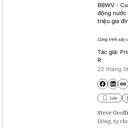
BBWV - Cuộc
động nước 
triệu gia đ
Công trình xây 
Tác giả: P
R
loomberg Television
Bloomberg Television
22 tháng 0
o ngại an ninh mạng sau các
CEO Uber: Chưa thấy người
hử nghiệm AI của OpenAI và
dùng thắt chặt chi tiêu
nthropic
Lưu
Steve Geoff
Đông, tự ch