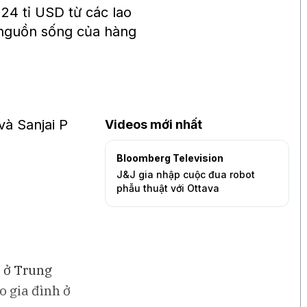
124 tỉ USD từ các lao
a nguồn sống của hàng
và Sanjai P
Videos mới nhất
Bloomberg Television
B
dex chưa phản ánh
J&J gia nhập cuộc đua robot
T
inh tế Việt Nam?
phẫu thuật với Ottava
2
g
i ở Trung
o gia đình ở