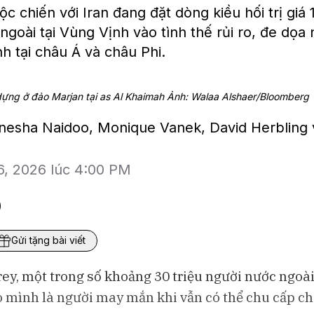
 chiến với Iran đang đặt dòng kiều hối trị giá 
ngoài tại Vùng Vịnh vào tình thế rủi ro, đe dọ
ình tại châu Á và châu Phi.
dựng ở đảo Marjan tại as Al Khaimah Ảnh: Walaa Alshaer/Bloomberg
rinesha Naidoo, Monique Vanek, David Herbling 
Bloomberg Television
BAM Studios
6, 2026 lúc 4:00 PM
 tiêu
Đồng yen suy yếu thúc đẩy người
Vì sao VN-In
Nhật đổ tiền vào trang sức
đúng quy mô k
Gửi tặng bài viết
rey, một trong số khoảng 30 triệu người nước ngoà
o mình là người may mắn khi vẫn có thể chu cấp ch