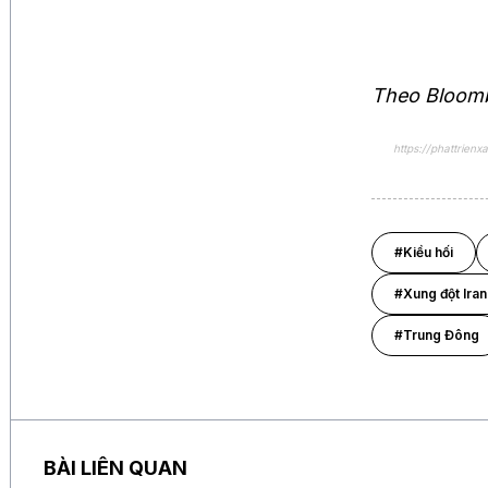
Theo Bloom
https://phattrien
#Kiều hối
#Xung đột Iran
#Trung Đông
BÀI LIÊN QUAN