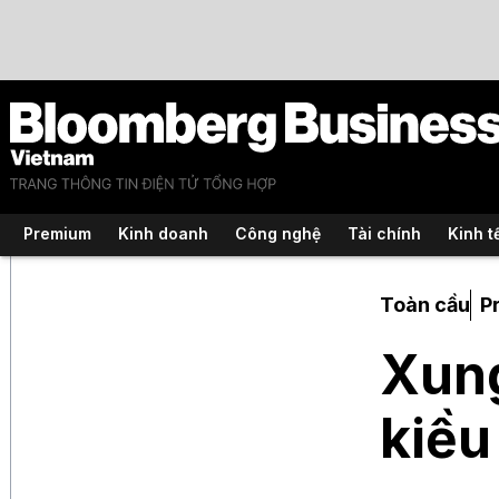
Premium
Kinh doanh
Công nghệ
Tài chính
Kinh t
Toàn cầu
P
Xung
kiều