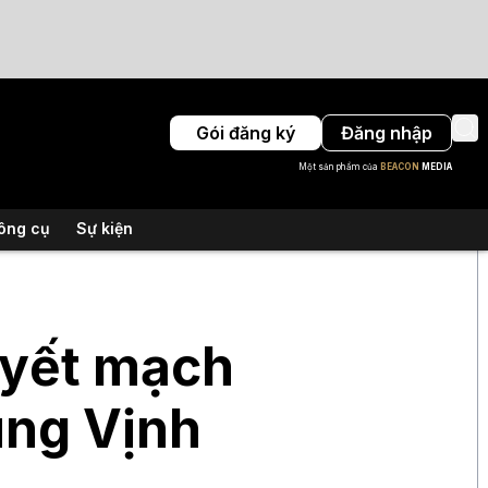
Gói đăng ký
Đăng nhập
Một sản phẩm của
BEACON
MEDIA
ông cụ
Sự kiện
uyết mạch
ùng Vịnh