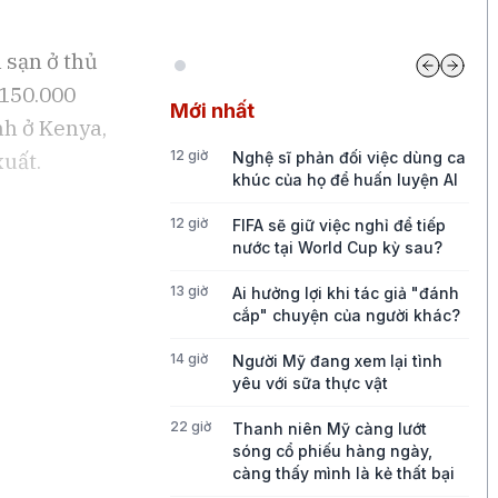
 sạn ở thủ
 150.000
Mới nhất
nh ở Kenya,
12 giờ
xuất.
Nghệ sĩ phản đối việc dùng ca
khúc của họ để huấn luyện AI
12 giờ
FIFA sẽ giữ việc nghỉ để tiếp
nước tại World Cup kỳ sau?
13 giờ
Ai hưởng lợi khi tác giả "đánh
cắp" chuyện của người khác?
14 giờ
Người Mỹ đang xem lại tình
yêu với sữa thực vật
22 giờ
Thanh niên Mỹ càng lướt
sóng cổ phiếu hàng ngày,
càng thấy mình là kẻ thất bại