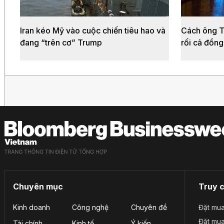
Iran kéo Mỹ vào cuộc chiến tiêu hao và
Cách ông Tr
đang “trên cơ” Trump
rối cả đồng
Chuyên mục
Truy 
Kinh doanh
Công nghệ
Chuyên đề
Đặt mua
Đặt mu
Tài chính
Kinh tế
Ý kiến