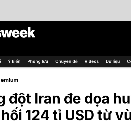
ế
Ý kiến
Phong lưu
Chuyên đề
Videos
Dữ liệu
C
remium
 đột Iran đe dọa h
 hối 124 tỉ USD từ v