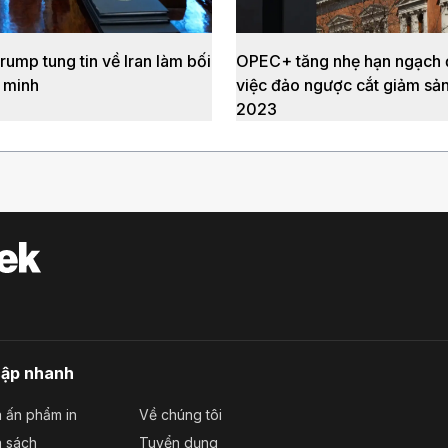
ump tung tin về Iran làm bối
OPEC+ tăng nhẹ hạn ngạch đ
 minh
việc đảo ngược cắt giảm sả
2023
cập nhanh
 ấn phẩm in
Về chúng tôi
a sách
Tuyển dụng