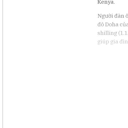
Kenya.
Người đàn ô
đô Doha của
shilling (1
giúp gia đìn