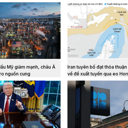
dầu Mỹ giảm mạnh, châu Á
Iran tuyên bố đạt thỏa thuậ
 ro nguồn cung
về đề xuất tuyến qua eo Ho