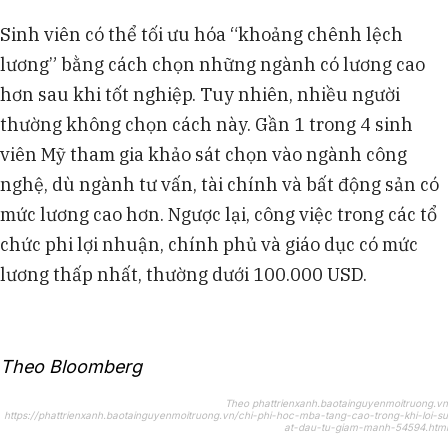
Sinh viên có thể tối ưu hóa “khoảng chênh lệch
lương” bằng cách chọn những ngành có lương cao
hơn sau khi tốt nghiệp. Tuy nhiên, nhiều người
thường không chọn cách này. Gần 1 trong 4 sinh
viên Mỹ tham gia khảo sát chọn vào ngành công
nghệ, dù ngành tư vấn, tài chính và bất động sản có
mức lương cao hơn. Ngược lại, công việc trong các tổ
chức phi lợi nhuận, chính phủ và giáo dục có mức
lương thấp nhất, thường dưới 100.000 USD.
Theo Bloomberg
Theo phattrienxanh.baotainguyenmoitruong.vn
https://phattrienxanh.baotainguyenmoitruong.vn/chi-phi-hoc-mba-tang-cao-trong-khi-loi-su
at-dau-tu-giam-manh-54594.html