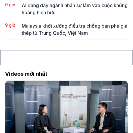
9 giờ
AI đang đẩy ngành nhân sự lâm vào cuộc khủng
hoảng hiện hữu
9 giờ
Malaysia khởi xướng điều tra chống bán phá giá
thép từ Trung Quốc, Việt Nam
10 giờ
Vụ hack công cụ bảo mật ví lạnh chứa Bitcoin
làm lung lay niềm tin của giới đầu tư
Videos mới nhất