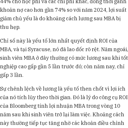
44% cho học phí và các chi phí khác, đồng thời gánh
khoản nợ cao hơn gần 74% so với năm 2024, lợi suất
giảm chủ yếu là do khoảng cách lương sau MBA bị
thu hẹp.
Chỉ số này là yếu tố lớn nhất quyết định ROI của
MBA, và tại Syracuse, nó đã lao dốc rõ rệt. Năm ngoái,
sinh viên MBA ở đây thường có mức lương sau khi tốt
nghiệp cao gấp gần 5 lần trước đó; còn năm nay, chỉ
gấp 3 lần.
Sự chênh lệch về lương là yếu tố then chốt vì lợi ích
của nó tích lũy theo thời gian. Đó là lý do công cụ ROI
của Bloomberg tính lợi nhuận MBA trong vòng 10
năm sau khi sinh viên trở lại làm việc. Khoảng cách
này thường tiếp tục tăng nhờ các khoản điều chỉnh