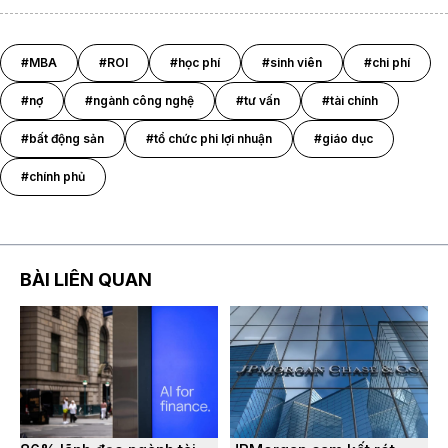
#MBA
#ROI
#học phí
#sinh viên
#chi phí
#nợ
#ngành công nghệ
#tư vấn
#tài chính
#bất động sản
#tổ chức phi lợi nhuận
#giáo dục
#chính phủ
BÀI LIÊN QUAN