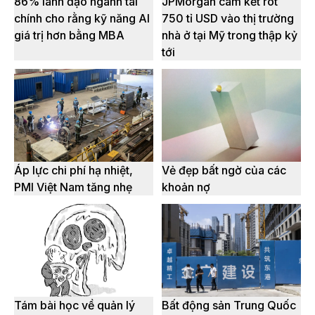
86% lãnh đạo ngành tài
JPMorgan cam kết rót
chính cho rằng kỹ năng AI
750 tỉ USD vào thị trường
giá trị hơn bằng MBA
nhà ở tại Mỹ trong thập kỷ
tới
Áp lực chi phí hạ nhiệt,
Vẻ đẹp bất ngờ của các
PMI Việt Nam tăng nhẹ
khoản nợ
Tám bài học về quản lý
Bất động sản Trung Quốc