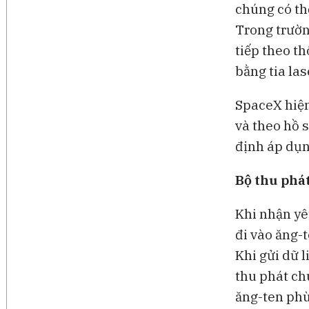
chúng có th
Trong trường
tiếp theo th
bằng tia las
SpaceX hiện
và theo hồ 
định áp dụn
Bộ thu phá
Khi nhận yê
đi vào ăng-t
Khi gửi dữ l
thu phát chu
ăng-ten phù