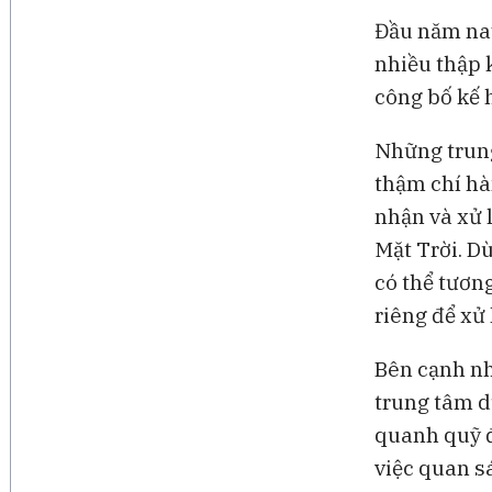
Đầu năm nay
nhiều thập 
công bố kế 
Những trung
thậm chí hà
nhận và xử 
Mặt Trời. D
có thể tươn
riêng để xử 
Bên cạnh nh
trung tâm dữ
quanh quỹ đ
việc quan s