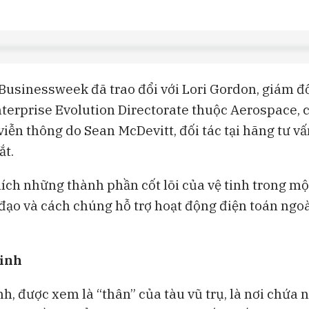
usinessweek đã trao đổi với Lori Gordon, giám đ
nterprise Evolution Directorate thuộc Aerospace,
iễn thông do Sean McDevitt, đối tác tại hãng tư vấ
ắt.
thích những thành phần cốt lõi của vệ tinh trong m
 đạo và cách chúng hỗ trợ hoạt động điện toán ngo
inh
nh, được xem là “thân” của tàu vũ trụ, là nơi chứa 