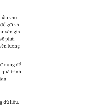
phần vào
để gửi và
chuyên gia
 sẽ phải
uyền lượng
 sử dụng để
g quá trình
ian.
g dữ liệu,