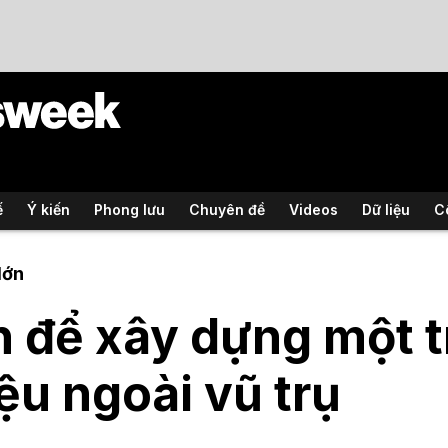
ế
Ý kiến
Phong lưu
Chuyên đề
Videos
Dữ liệu
C
lớn
 để xây dựng một 
iệu ngoài vũ trụ