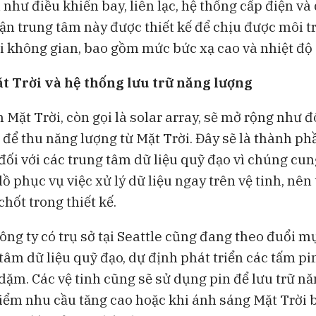
như điều khiển bay, liên lạc, hệ thống cấp điện và
hận trung tâm này được thiết kế để chịu được môi 
i không gian, bao gồm mức bức xạ cao và nhiệt độ
t Trời và hệ thống lưu trữ năng lượng
Mặt Trời, còn gọi là solar array, sẽ mở rộng như đ
 để thu năng lượng từ Mặt Trời. Đây sẽ là thành ph
đối với các trung tâm dữ liệu quỹ đạo vì chúng cu
ồ phục vụ việc xử lý dữ liệu ngay trên vệ tinh, nên
chốt trong thiết kế.
ông ty có trụ sở tại Seattle cũng đang theo đuổi m
tâm dữ liệu quỹ đạo, dự định phát triển các tấm pi
 dặm. Các vệ tinh cũng sẽ sử dụng pin để lưu trữ n
điểm nhu cầu tăng cao hoặc khi ánh sáng Mặt Trời b