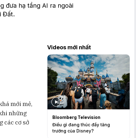
 đưa hạ tầng AI ra ngoài
 Đất.
Videos mới nhất
 khá mới mẻ,
 khi những
levision
Bloomberg Television
S
g các cơ sở
quần quá mỏng
Điều gì đang thúc đẩy tăng
B
ức tăng trưởng của
trưởng của Disney?
c