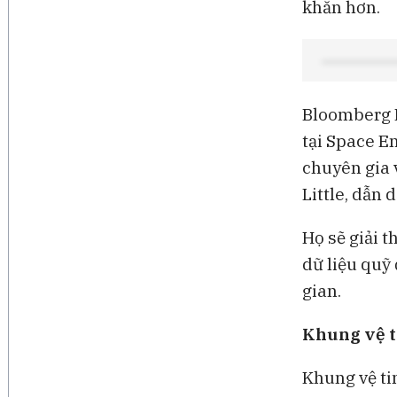
khăn hơn.
Bloomberg B
tại Space E
chuyên gia v
Little, dẫn d
Họ sẽ giải 
dữ liệu quỹ
gian.
Khung vệ t
Khung vệ ti