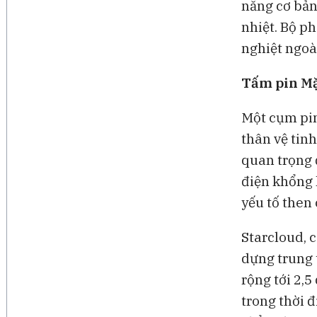
năng cơ bản 
nhiệt. Bộ p
nghiệt ngoà
Tấm pin Mặ
Một cụm pin 
thân vệ tinh
quan trọng 
điện khổng l
yếu tố then 
Starcloud, c
dựng trung 
rộng tới 2,5
trong thời 