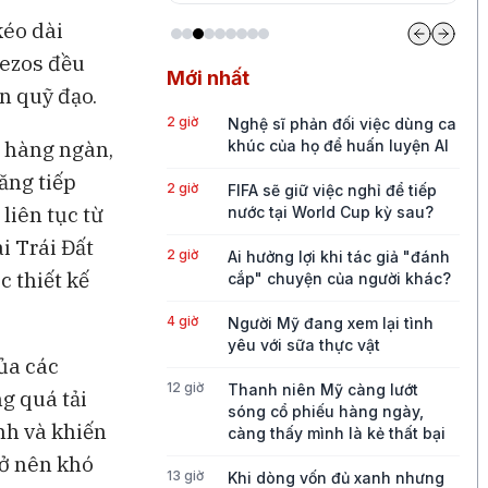
kéo dài
Bezos đều
Mới nhất
n quỹ đạo.
2 giờ
Nghệ sĩ phản đối việc dùng ca
 hàng ngàn,
khúc của họ để huấn luyện AI
ăng tiếp
2 giờ
FIFA sẽ giữ việc nghỉ để tiếp
liên tục từ
nước tại World Cup kỳ sau?
i Trái Đất
2 giờ
Ai hưởng lợi khi tác giả "đánh
c thiết kế
cắp" chuyện của người khác?
4 giờ
Người Mỹ đang xem lại tình
yêu với sữa thực vật
ủa các
12 giờ
Thanh niên Mỹ càng lướt
ng quá tải
sóng cổ phiếu hàng ngày,
nh và khiến
càng thấy mình là kẻ thất bại
rở nên khó
13 giờ
Khi dòng vốn đủ xanh nhưng