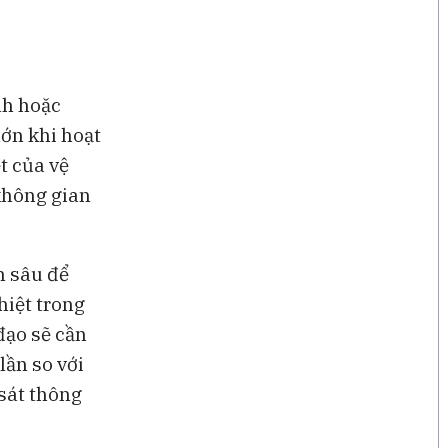
nh hoặc
lớn khi hoạt
t của vệ
không gian
n sâu để
hiệt trong
đạo sẽ cần
lần so với
 sát thông