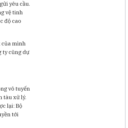
gửi yêu cầu.
ng vệ tinh
ốc độ cao
k của mình
g ty cũng dự
óng vô tuyến
 tàu xử lý.
ợc lại: Bộ
uyền tới