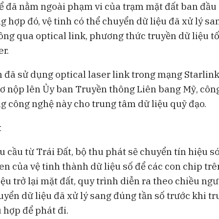
ể đã nằm ngoài phạm vi của trạm mặt đất ban đầu 
 hợp đó, vệ tinh có thể chuyển dữ liệu đã xử lý sa
ông qua optical link, phương thức truyền dữ liệu t
er.
 đã sử dụng optical laser link trong mạng Starlin
sơ nộp lên Ủy ban Truyền thông Liên bang Mỹ, côn
g công nghệ này cho trung tâm dữ liệu quỹ đạo.
t
u cầu từ Trái Đất, bộ thu phát sẽ chuyển tín hiệu s
en của vệ tinh thành dữ liệu số để các con chip trên
iệu trở lại mặt đất, quy trình diễn ra theo chiều ngư
yển dữ liệu đã xử lý sang đúng tần số trước khi tr
 hợp để phát đi.