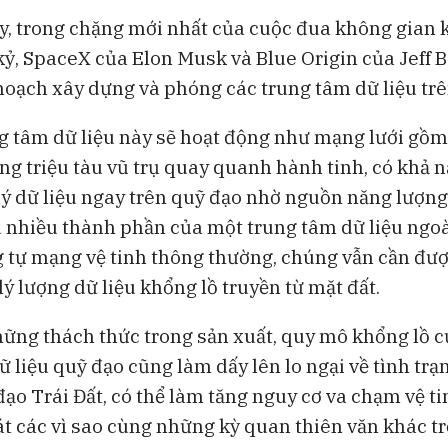
, trong chặng mới nhất của cuộc đua không gian 
kỷ, SpaceX của Elon Musk và Blue Origin của Jeff 
hoạch xây dựng và phóng các trung tâm dữ liệu trê
 tâm dữ liệu này sẽ hoạt động như mạng lưới gồm
ng triệu tàu vũ trụ quay quanh hành tinh, có khả n
lý dữ liệu ngay trên quỹ đạo nhờ nguồn năng lượng 
ù nhiều thành phần của một trung tâm dữ liệu ngoà
g tự mạng vệ tinh thông thường, chúng vẫn cần đượ
lý lượng dữ liệu khổng lồ truyền từ mặt đất.
ững thách thức trong sản xuất, quy mô khổng lồ c
 liệu quỹ đạo cũng làm dấy lên lo ngại về tình trạ
ạo Trái Đất, có thể làm tăng nguy cơ va chạm vệ ti
át các vì sao cùng những kỳ quan thiên văn khác t