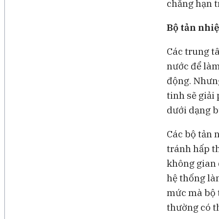
chẳng hạn t
Bộ tản nhiệ
Các trung t
nước để làm
động. Nhưng
tinh sẽ giả
dưới dạng b
Các bộ tản 
tránh hấp th
không gian đ
hệ thống là
mức mà bộ t
thường có t