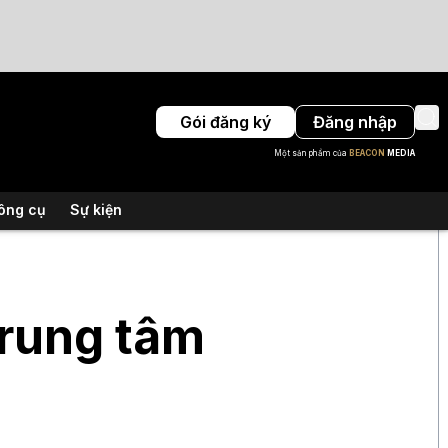
Gói đăng ký
Đăng nhập
Một sản phẩm của
BEACON
MEDIA
ông cụ
Sự kiện
trung tâm