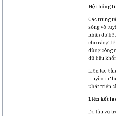
Hệ thống li
Các trung t
sóng vô tuy
nhận dữ liệ
cho rằng để 
dùng công ng
dữ liệu khổn
Liên lạc bằn
truyền dữ l
phát triển c
Liên kết l
Do tàu vũ tr