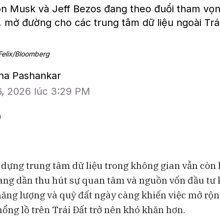
n Musk và Jeff Bezos đang theo đuổi tham vọng
 mở đường cho các trung tâm dữ liệu ngoài Trái
Felix/Bloomberg
ana Pashankar
6, 2026 lúc 3:29 PM
 dựng trung tâm dữ liệu trong không gian vẫn còn
ng dần thu hút sự quan tâm và nguồn vốn đầu tư
BAM Studios
Bloomberg Te
năng lượng và quỹ đất ngày càng khiến việc mở rộn
Bong bóng AI có thể kéo vốn
Những chiếc 
hổng lồ trên Trái Đất trở nên khó khăn hơn.
ngoại khỏi Việt Nam
đang thách th
Lululemon