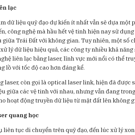
ên lạc
âm dữ liệu quỹ đạo dự kiến ít nhất vẫn sẽ dựa một 
ến, công nghệ mà hầu hết vệ tinh hiện nay sử dụng 
u giữa Trái Đất với không gian. Tuy nhiên, một số 
xử lý dữ liệu hiệu quả, các công ty nhiều khả năng
hệ liên lạc bằng laser, lĩnh vực mới nổi có thể tr
g lồ với tốc độ cao hơn đáng kể.
g laser, còn gọi là optical laser link, hiện đã được
iệu giữa các vệ tinh với nhau, nhưng vẫn đang tron
ho hoạt động truyền dữ liệu từ mặt đất lên không g
aser quang học
ụ liên tục di chuyển trên quỹ đạo, đến lúc xử lý xon