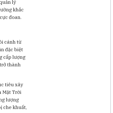
 quản lý
trường khắc
 cực đoan.
ôi cánh từ
ần đặc biệt
ng cấp lượng
 trở thành
ục tiêu xây
n Mặt Trời
ăng lượng
ị che khuất,