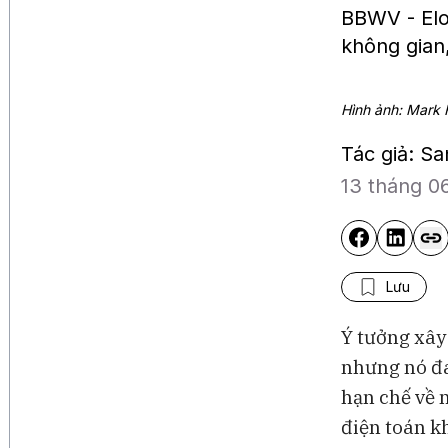
BBWV - Elo
không gian,
Hình ảnh: Mark 
Tác giả: S
13 tháng 0
Lưu
Ý tưởng xây
nhưng nó đa
hạn chế về 
điện toán k