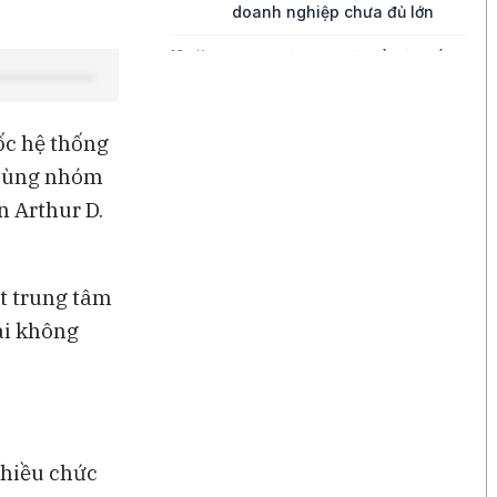
doanh nghiệp chưa đủ lớn
13 giờ
Bong bóng AI có thể kéo vốn
ngoại khỏi Việt Nam
13 giờ
Những chiếc quần quá mỏng
ốc hệ thống
đang thách thức tăng trưởng
của Lululemon
 cùng nhóm
n Arthur D.
14 giờ
Điều gì đang thúc đẩy tăng
trưởng của Disney?
14 giờ
Ba góc nhìn về những cơ hội
ột trung tâm
mới cho thị trường Việt Nam
ài không
nhiều chức