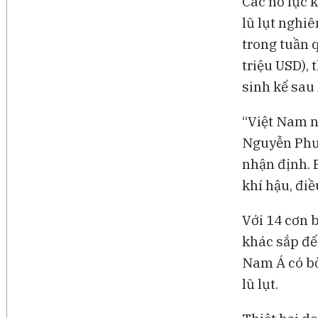
Các nỗ lực 
lũ lụt nghiê
trong tuần q
triệu USD),
sinh kế sau
“Việt Nam nằ
Nguyễn Phươ
nhận định. B
khí hậu, đi
Với 14 cơn 
khác sắp đế
Nam Á có bờ
lũ lụt.