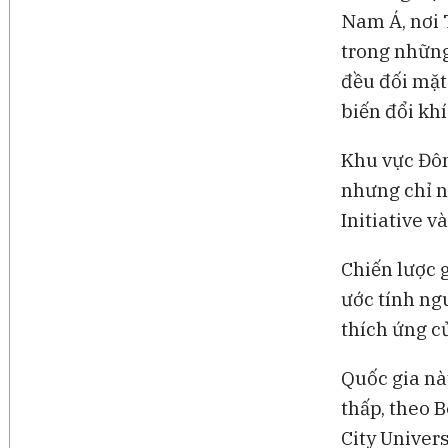
Nam Á, nơi 
trong những
đều đối mặt
biến đổi khí
Khu vực Đôn
nhưng chỉ n
Initiative v
Chiến lược 
ước tính ng
thích ứng c
Quốc gia nà
thấp, theo 
City Univer