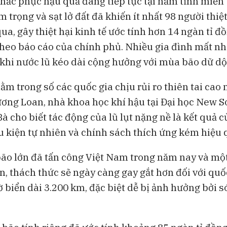
khắc phục hậu quả đang tiếp tục tại năm tỉnh miền
m trọng và sạt lở đất đã khiến ít nhất 98 người thi
BAM Studios
Bloomberg Te
ua, gây thiệt hại kinh tế ước tính hơn 14 ngàn tỉ đ
Bong bóng AI có thể kéo vốn
Những chiếc 
 theo báo cáo của chính phủ. Nhiều gia đình mất nh
ngoại khỏi Việt Nam
đang thách th
Lululemon
 khi nước lũ kéo dài cộng hưởng với mùa bão dữ dộ
m trong số các quốc gia chịu rủi ro thiên tai cao 
ng Loan, nhà khoa học khí hậu tại Đại học New S
à cho biết tác động của lũ lụt nặng nề là kết quả c
ều kiện tự nhiên và chính sách thích ứng kém hiệu 
bão lớn đã tấn công Việt Nam trong năm nay và mộ
n, thách thức sẽ ngày càng gay gắt hơn đối với qu
 biển dài 3.200 km, đặc biệt dễ bị ảnh hưởng bởi s