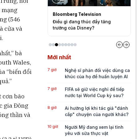
 Trung, nơi
ệt mạng
levision
Bloomberg Television
S
ồng (546
quần quá mỏng
Điều gì đang thúc đẩy tăng
B
à cửa và
ức tăng trưởng của
trưởng của Disney?
c
i.
nhất,” bà
Mới nhất
outh Wales,
7 giờ
Nghệ sĩ phản đối việc dùng ca
ủa “biến đổi
khúc của họ để huấn luyện AI
quả.”
7 giờ
FIFA sẽ giữ việc nghỉ để tiếp
t cơn bão
nước tại World Cup kỳ sau?
ốc gia Đông
8 giờ
Ai hưởng lợi khi tác giả "đánh
óng thần và
cắp" chuyện của người khác?
10 giờ
Người Mỹ đang xem lại tình
yêu với sữa thực vật