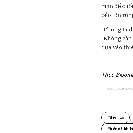
mặn để chốn
bảo tồn rừng
“Chúng ta đã
“Không cần 
dựa vào thi
Theo Bloom
https://phattrienx
#thiên tai
#biến đổi khí h