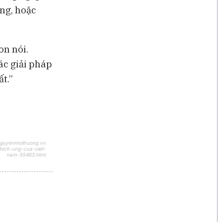
ng, hoặc
on nói.
ác giải pháp
t.”
nguyenmoitruong.vn
thich-ung-cua-viet-
nam-55483.html