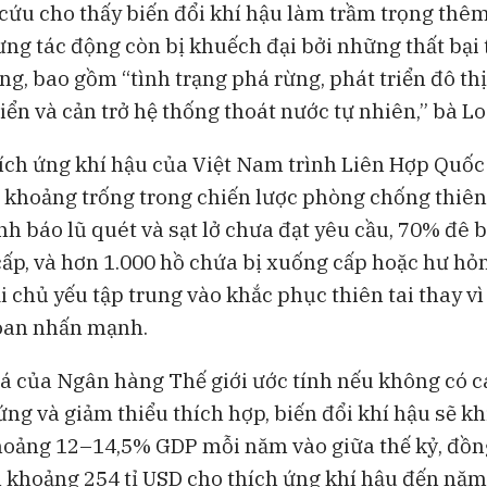
cứu cho thấy biến đổi khí hậu làm trầm trọng thêm
ưng tác động còn bị khuếch đại bởi những thất bại 
ng, bao gồm “tình trạng phá rừng, phát triển đô th
iển và cản trở hệ thống thoát nước tự nhiên,” bà Lo
ích ứng khí hậu của Việt Nam trình Liên Hợp Quốc
u khoảng trống trong chiến lược phòng chống thiên 
nh báo lũ quét và sạt lở chưa đạt yêu cầu, 70% đê 
ấp, và hơn 1.000 hồ chứa bị xuống cấp hoặc hư hỏ
i chủ yếu tập trung vào khắc phục thiên tai thay v
oan nhấn mạnh.
á của Ngân hàng Thế giới ước tính nếu không có c
ng và giảm thiểu thích hợp, biến đổi khí hậu sẽ kh
ảng 12–14,5% GDP mỗi năm vào giữa thế kỷ, đồng
 khoảng 254 tỉ USD cho thích ứng khí hậu đến năm