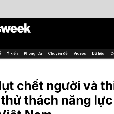
ế
Ý kiến
Phong lưu
Chuyên đề
Videos
Dữ liệu
C
lụt chết người và thi
thử thách năng lực