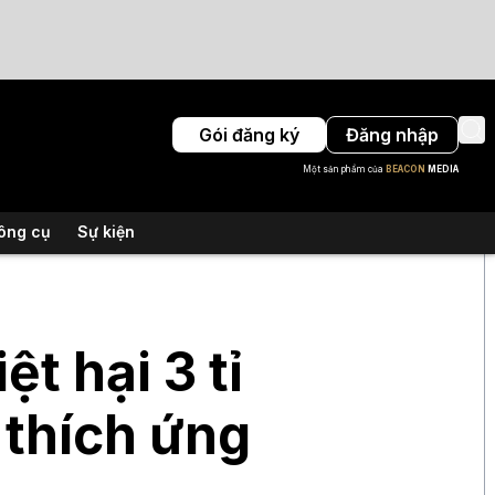
Gói đăng ký
Đăng nhập
Một sản phẩm của
BEACON
MEDIA
ông cụ
Sự kiện
ệt hại 3 tỉ
 thích ứng