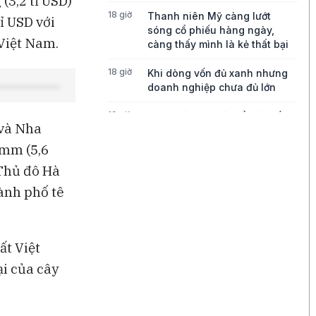
(3,2 tỉ USD)
18 giờ
Thanh niên Mỹ càng lướt
tỉ USD với
sóng cổ phiếu hàng ngày,
 Việt Nam.
càng thấy mình là kẻ thất bại
18 giờ
Khi dòng vốn đủ xanh nhưng
doanh nghiệp chưa đủ lớn
19 giờ
Bong bóng AI có thể kéo vốn
 và Nha
ngoại khỏi Việt Nam
 mm (5,6
19 giờ
Những chiếc quần quá mỏng
 Thủ đô Hà
đang thách thức tăng trưởng
của Lululemon
hành phố tê
19 giờ
Điều gì đang thúc đẩy tăng
trưởng của Disney?
ất Việt
20 giờ
Ba góc nhìn về những cơ hội
i của cây
mới cho thị trường Việt Nam