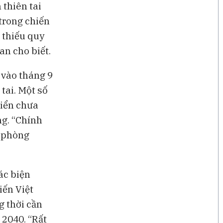
 thiên tai
trong chiến
ị thiếu quy
an cho biết.
 vào tháng 9
tai. Một số
biển chưa
ng. “Chính
ì phòng
ác biện
iến Việt
 thời cần
 2040. “Rất