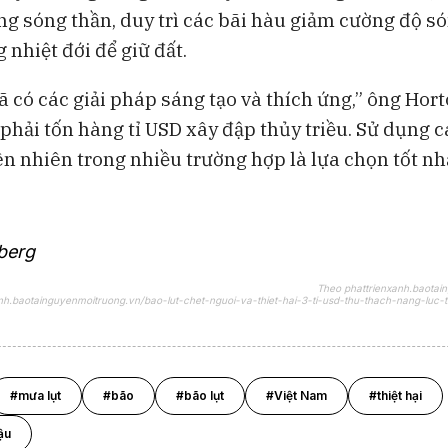
g sóng thần, duy trì các bãi hàu giảm cường độ só
 nhiệt đới để giữ đất.
 có các giải pháp sáng tạo và thích ứng,” ông Hort
phải tốn hàng tỉ USD xây đập thủy triều. Sử dụng c
ên nhiên trong nhiều trường hợp là lựa chọn tốt nhấ
berg
Theo phattrienxanh.baotai
anh.baotainguyenmoitruong.vn/bao-lut-chet-nguoi-va-thiet-hai-3-ti-usd-thu-thach-nang-luc-
#mưa lụt
#bão
#bão lụt
#Việt Nam
#thiệt hại
ậu