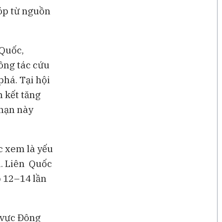
óp từ nguồn
 Quốc,
công tác cứu
phá. Tại hội
 kết tăng
 hạn này
c xem là yếu
u. Liên Quốc
p 12–14 lần
 vực Đông