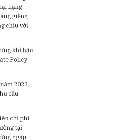
hại nặng
láng giềng
g chịu với
 ứng khí hậu
ate Policy
ố năm 2022,
nhu cầu
iên chi phí
ường tại
 rừng ngập