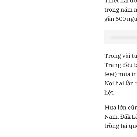
Thiệt hại do
trong năm na
gần 500 ngư
Trong vài t
Trang đều b
feet) mưa t
Nội hai lần
liệt.
Mưa lớn cũn
Nam, Đắk Lắ
trồng tại qu