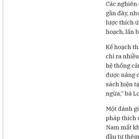
Các nghiên 
gần đây, nh
lược thích ứ
hoạch, lấn b
Kế hoạch th
chỉ ra nhiề
hệ thống cả
được nâng c
sách hiện tạ
ngừa,” bà L
Một đánh gi
pháp thích ứ
Nam mất kho
đầu tư thêm