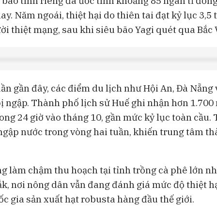
 bão tính riêng đã ước tính khoảng 85 ngàn tỉ đồng 
y. Năm ngoái, thiệt hại do thiên tai đạt kỷ lục 3,5 
ời thiệt mạng, sau khi siêu bão Yagi quét qua Bắc
uần gần đây, các điểm du lịch như Hội An, Đà Nẵng
ị ngập. Thành phố lịch sử Huế ghi nhận hơn 1.700
rong 24 giờ vào tháng 10, gần mức kỷ lục toàn cầu.
 ngập nước trong vòng hai tuần, khiến trung tâm t
g làm chậm thu hoạch tại tỉnh trồng cà phê lớn nh
k, nơi nông dân vẫn đang đánh giá mức độ thiệt hạ
ốc gia sản xuất hạt robusta hàng đầu thế giới.