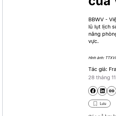
của 
BBWV - Việ
lũ lụt lịch
năng phòng
vực.
Hình ảnh: TTXV
Tác giả: F
28 tháng 1
Lưu