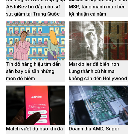
AB InBev bù đắp cho sự
MSR, tăng mạnh mục tiêu
sụt giảm tại Trung Quốc
lợi nhuận cả năm
Tín đồ hàng hiệu tìm đến
Markiplier đã biến Iron
sân bay để săn những
Lung thành cú hit mà
món đồ hiếm
không cần đến Hollywood
Match vượt dự báo khi đà
Doanh thu AMD, Super