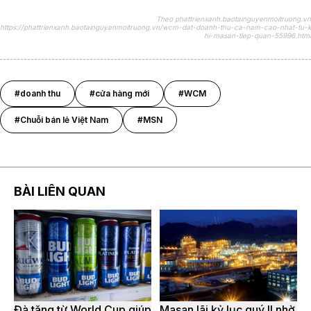
Theo phattrienxanh.baotainguyenmoitruong.vn
https://phattrienxanh.baotainguyenmoitruong.vn/wcm-dat-doanh-thu-ca-nam-cao-nhat-tu-k
hi-masan-tiep-quan-55996.html
#doanh thu
#cửa hàng mới
#WCM
#Chuỗi bán lẻ Việt Nam
#MSN
BÀI LIÊN QUAN
Đà tăng từ World Cup giúp
Masan lãi kỷ lục quý II nhờ