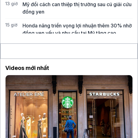
13 giờ
Mỹ đổi cách can thiệp thị trường sau cú giải cứu
đồng yen
15 giờ
Honda nâng triển vọng lợi nhuận thêm 30% nhờ
đồng yen yếu và nhu cầu tại Mỹ tăng cao
15 giờ
GIC tìm cách bán danh mục quỹ cổ phần tư
nhân trị giá khoảng 1 tỉ USD
Videos mới nhất