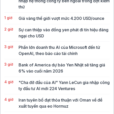
nhập hệ thống công ty bên ngoài trong đợt kiểm
thử
1 giờ
Giá vàng thế giới vượt mức 4.200 USD/ounce
2 giờ
Sự can thiệp vào đồng yen phát đi tín hiệu đáng
ngại cho USD
3 giờ
Phần lớn doanh thu AI của Microsoft đến từ
OpenAI, theo báo cáo tài chính
3 giờ
Bank of America dự báo Yen Nhật sẽ tăng giá
6% vào cuối năm 2026
4 giờ
"Cha đỡ đầu của AI" Yann LeCun gia nhập công
ty đầu tư AI mới 224 Ventures
4 giờ
Iran tuyên bố đạt thỏa thuận với Oman về đề
xuất tuyến qua eo Hormuz