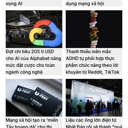
vọng AI
dụng mạng xã hội
Đợt chi tiêu 205 tỉ USD
Thanh thiếu niên mắc
cho AI của Alphabet nâng
ADHD tự phối hợp thực
mức đặt cược cho toàn
phẩm chức năng theo lời
ngành công nghệ
khuyên từ Reddit, TikTok
Mạng xã hội tạo ra 'miền
Liệu các ông lớn điện tử
Tây hoang dã' cho thị
Nhật Bản rồi sẽ thành "quá