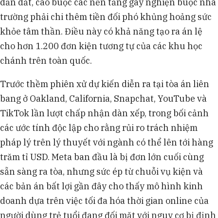
dẫn dắt, cáo buộc các nền tảng gây nghiện buộc nhà
trường phải chi thêm tiền đối phó khủng hoảng sức
khỏe tâm thần. Điều này có khả năng tạo ra án lệ
cho hơn 1.200 đơn kiện tương tự của các khu học
chánh trên toàn quốc.
Trước thềm phiên xử dự kiến diễn ra tại tòa án liên
bang ở Oakland, California, Snapchat, YouTube và
TikTok lần lượt chấp nhận dàn xếp, trong bối cảnh
các ước tính độc lập cho rằng rủi ro trách nhiệm
pháp lý trên lý thuyết với ngành có thể lên tới hàng
trăm tỉ USD. Meta ban đầu là bị đơn lớn cuối cùng
sẵn sàng ra tòa, nhưng sức ép từ chuỗi vụ kiện và
các bản án bất lợi gần đây cho thấy mô hình kinh
doanh dựa trên việc tối đa hóa thời gian online của
người dùng trẻ tuổi đang đối mặt với nguy cơ bị định