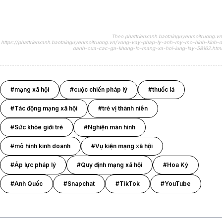
Theo phattrienxanh.baotainguyenmoitruong.vn
https://phattrienxanh.baotainguyenmoitruong.vn/vong-vay-phap-ly-anh-my-mo-hinh-kinh-d
oanh-cua-cac-ga-khong-lo-mang-xa-hoi-lung-lay-58162.html
#mạng xã hội
#cuộc chiến pháp lý
#thuốc lá
#Tác động mạng xã hội
#trẻ vị thành niên
#Sức khỏe giới trẻ
#Nghiện màn hình
#mô hình kinh doanh
#Vụ kiện mạng xã hội
#Áp lực pháp lý
#Quy định mạng xã hội
#Hoa Kỳ
#Anh Quốc
#Snapchat
#TikTok
#YouTube