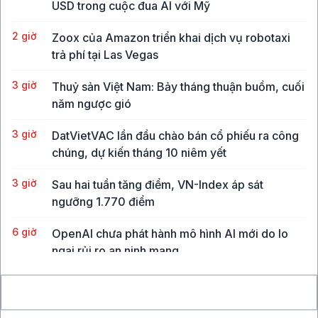
USD trong cuộc đua AI với Mỹ
2 giờ
Zoox của Amazon triển khai dịch vụ robotaxi
trả phí tại Las Vegas
3 giờ
Thuỷ sản Việt Nam: Bảy tháng thuận buồm, cuối
năm ngược gió
3 giờ
DatVietVAC lần đầu chào bán cổ phiếu ra công
chúng, dự kiến tháng 10 niêm yết
3 giờ
Sau hai tuần tăng điểm, VN-Index áp sát
ngưỡng 1.770 điểm
6 giờ
OpenAI chưa phát hành mô hình AI mới do lo
ngại rủi ro an ninh mạng
7 giờ
Các nước châu Á tìm cách hỗ trợ nội tệ, duy trì
quỹ dự trữ ngoại hối