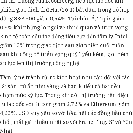
tin thị trường của Bloomberg, tiếp tục lao dốc khi
phiên giao dịch thứ Hai (26.1) bắt đầu, trong đó hợp
đồng S&P 500 giảm 0,54%. Tại châu Á, Topix giảm
0,8% khi những lo ngại về thuế quan và triển vọng
kinh tế toàn cầu tác động tiêu cực đến tâm lý. Intel
giảm 13% trong giao dịch sau giờ phiên cuối tuần
sau khi công bố triển vọng quý I yếu kém, tạo thêm
áp lực lên thị trường công nghệ.
Tâm lý né tránh rủi ro kích hoạt nhu cầu đối với các
tài sản trú ẩn như vàng và bạc, khiến cả hai đều
chạm mức kỷ lục. Trong khi đó, thị trường tiền điện
tử lao dốc với Bitcoin giảm 2,72% và Ethereum giảm
4,22%. USD suy yếu so với hầu hết các đồng tiền chủ
chốt, mất giá nhiều nhất so với Franc Thụy Sĩ và Yên
Nhật.