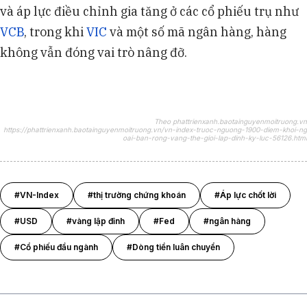
và áp lực điều chỉnh gia tăng ở các cổ phiếu trụ như
VCB
, trong khi
VIC
và một số mã ngân hàng, hàng
không vẫn đóng vai trò nâng đỡ.
Theo phattrienxanh.baotainguyenmoitruong.vn
https://phattrienxanh.baotainguyenmoitruong.vn/vn-index-truoc-nguong-1900-diem-khoi-ng
oai-ban-rong-vang-the-gioi-lap-dinh-ky-luc-56126.html
#VN-Index
#thị trường chứng khoán
#Áp lực chốt lời
#USD
#vàng lập đỉnh
#Fed
#ngân hàng
#Cổ phiếu đầu ngành
#Dòng tiền luân chuyển