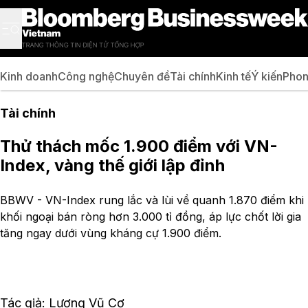
Kinh doanh
Công nghệ
Chuyên đề
Tài chính
Kinh tế
Ý kiến
Phon
Tài chính
Thử thách mốc 1.900 điểm với VN-
Index, vàng thế giới lập đỉnh
BBWV - VN-Index rung lắc và lùi về quanh 1.870 điểm khi
khối ngoại bán ròng hơn 3.000 tỉ đồng, áp lực chốt lời gia
tăng ngay dưới vùng kháng cự 1.900 điểm.
Tác giả: Lương Vũ Cơ