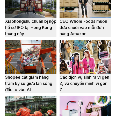
Xiaohongshu chuẩn bị nộp
CEO Whole Foods muốn
hồ sơ IPO tại Hong Kong
đưa chuối vào mỗi đơn
tháng này
hàng Amazon
Shopee cắt giảm hàng
Các dịch vụ sinh ra vì gen
trăm kỹ sư giữa làn sóng
Z, và chuyển mình vì gen
đầu tư vào AI
Z