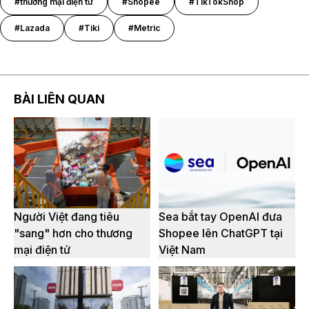
#thương mại điện tử
#Shopee
#TikTokShop
#Lazada
#Tiki
#Metric
BÀI LIÊN QUAN
Người Việt đang tiêu
Sea bắt tay OpenAI đưa
"sang" hơn cho thương
Shopee lên ChatGPT tại
mại điện tử
Việt Nam