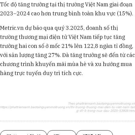
Tốc độ tăng trưởng tại thị trường Việt Nam giai đoạn
2023–2024 cao hơn trung bình toàn khu vực (15%).
Metric.vn dự báo qua quý 3.2025, doanh số thị
trường thương mại điện tử Việt Nam tiếp tục tăng
trưởng hai con số ở mốc 21% lên 122,8 ngàn tỉ đồng,
với sản lượng tăng 27%. Đà tăng trưởng sẽ đến từ các
chương trình khuyến mãi mùa hè và xu hướng mua
hàng trực tuyến duy trì tích cực.
Theo phattrienxanh.baotainguyenmoitruong.vn
https://phattrienxanh.baotainguyenmoitruong.vn/thi-truong-thuong-mai-dien-tu-viet-nam-tan
g-41-5-trong-nua-dau-2025-53909.html