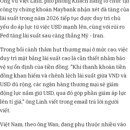
Ông Vũ Việt Linh, phó phòng Khách hàng tổ chức tại
công ty chứng khoán Maybank nhận xét đà tăng của
lãi suất trong năm 2026 tiếp tục được duy trì chủ
yếu do áp lực từ việc USD mạnh lên, cùng với rủi ro
Fed tăng lãi suất sau căng thẳng Mỹ - Iran.
Trong bối cảnh thâm hụt thương mại ở mức cao, việc
duy trì mặt bằng lãi suất cao là cần thiết nhằm bảo
vệ sự ổn định của tiền đồng. "Khi thanh khoản tiền
đồng khan hiếm và chênh lệch lãi suất giữa VND và
USD đủ rộng, các ngân hàng thương mại sẽ giảm
động lực nắm giữ USD, qua đó góp phần giảm áp lực
lên tỉ giá," ông Linh viết trong email trả lời người
viết.
Việt Nam, theo ông Wan, đang phụ thuộc nhiều vào