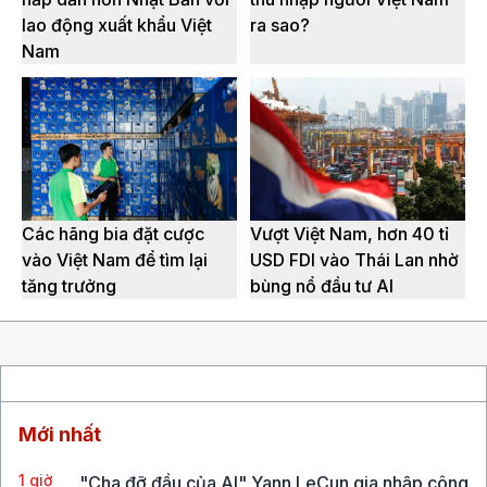
lao động xuất khẩu Việt
ra sao?
Nam
Các hãng bia đặt cược
Vượt Việt Nam, hơn 40 tỉ
vào Việt Nam để tìm lại
USD FDI vào Thái Lan nhờ
tăng trưởng
bùng nổ đầu tư AI
Mới nhất
1 giờ
"Cha đỡ đầu của AI" Yann LeCun gia nhập công