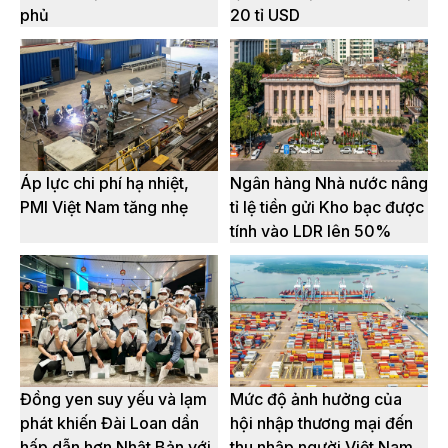
phủ
20 tỉ USD
Áp lực chi phí hạ nhiệt,
Ngân hàng Nhà nước nâng
PMI Việt Nam tăng nhẹ
tỉ lệ tiền gửi Kho bạc được
tính vào LDR lên 50%
Đồng yen suy yếu và lạm
Mức độ ảnh hưởng của
phát khiến Đài Loan dần
hội nhập thương mại đến
hấp dẫn hơn Nhật Bản với
thu nhập người Việt Nam