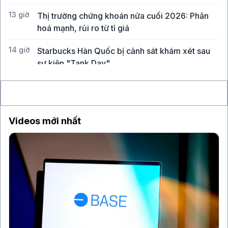
13 giờ
Thị trường chứng khoán nửa cuối 2026: Phân
hoá mạnh, rủi ro từ tỉ giá
14 giờ
Starbucks Hàn Quốc bị cảnh sát khám xét sau
sự kiện "Tank Day"
15 giờ
AI của OpenAI, Anthropic bị phát hiện chèn mã
độc trong thử nghiệm an ninh
Videos mới nhất