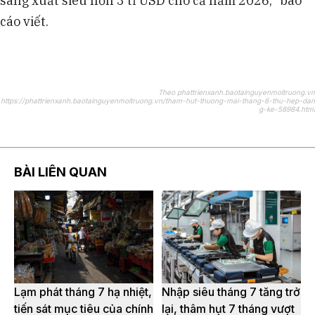
sang xuất siêu hơn 3 tỉ USD cho cả năm 2026,” báo
cáo viết.
Theo phattrienxanh.baotainguyenmoitruong.vn
https://phattrienxanh.baotainguyenmoitruong.vn/tham-hut-thuong-mai-thang-6-thu-hep-dan
g-ke-58984.html
BÀI LIÊN QUAN
Lạm phát tháng 7 hạ nhiệt,
Nhập siêu tháng 7 tăng trở
tiến sát mục tiêu của chính
lại, thâm hụt 7 tháng vượt