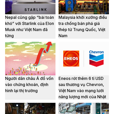
Nepal cũng gặp “bài toán
Malaysia khởi xướng điều
khó” với Starlink của Elon
tra chống bán phá giá
Musk như Việt Nam đã
thép từ Trung Quốc, Việt
từng
Nam
Người dân châu Á đổ vốn
Eneos rót thêm 6 tỉ USD
vào chứng khoán, định
sau thương vụ Chevron,
hình lại thị trường
Việt Nam vào mạng lưới
năng lượng mới của Nhật