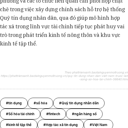
phương và các tổ chức liên quan cần phối hợp chặt
chẽ trong việc xây dựng chính sách hỗ trợ hệ thống
Quỹ tín dụng nhân dân, qua đó giúp mô hình hợp
tác xã trong lĩnh vực tài chính tiếp tục phát huy vai
trò trong phát triển kinh tế nông thôn và khu vực
kinh tế tập thể.
Theo phattrienxanh.baotainguyenmoitruong.vn
https://phattrienxanh.baotainguyenmoitruong.vn/quy-tin-dung-nhan-dan-viet-nam-truoc-lan
-song-so-hoa-tai-chinh-56640.html
#tín dụng
#số hóa
#Quỹ tín dụng nhân dân
#Số hóa tài chính
#fintech
#ngân hàng số
#kinh tế tập thể
#Hợp tác xã tín dụng
#Việt Nam