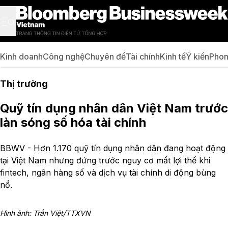
Kinh doanh
Công nghệ
Chuyên đề
Tài chính
Kinh tế
Ý kiến
Phon
Thị trường
Quỹ tín dụng nhân dân Việt Nam trước
làn sóng số hóa tài chính
BBWV - Hơn 1.170 quỹ tín dụng nhân dân đang hoạt động
tại Việt Nam nhưng đứng trước nguy cơ mất lợi thế khi
fintech, ngân hàng số và dịch vụ tài chính di động bùng
nổ.
Hình ảnh: Trần Việt/TTXVN