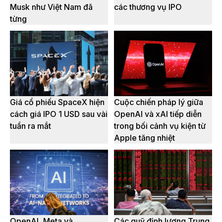
Musk như Việt Nam đã
các thương vụ IPO
từng
Giá cổ phiếu SpaceX hiện
Cuộc chiến pháp lý giữa
cách giá IPO 1 USD sau vài
OpenAI và xAI tiếp diễn
tuần ra mắt
trong bối cảnh vụ kiện từ
Apple tăng nhiệt
OpenAI, Meta và
Các quỹ định lượng Trung