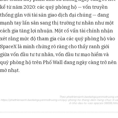
kể từ năm 2020: các quỹ phòng hộ — vốn truyền
thống gắn với tài sản giao dịch đại chúng — đang
mạnh tay lấn sân sang thị trường tư nhân như một
cách gia tăng lợi nhuận. Một cố vấn tài chính nhận
xét rằng mức độ tham gia của các quỹ phòng hộ vào
SpaceX là minh chứng rõ ràng cho thấy ranh giới
giữa vốn đầu tư tư nhân, vốn đầu tư mạo hiểm và
quỹ phòng hộ trên Phố Wall đang ngày càng trở nên
mờ nhạt.
Theo phattrienxanh.baotainguyenmoitruong.vn
https://phattrienxanh.baotainguyenmoitruong.vn/quy-phong-ho-thang-dam-hang-chuc-ti-us
d-nho-dau-tu-vao-spacex-58006.html