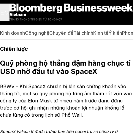
Kinh doanh
Công nghệ
Chuyên đề
Tài chính
Kinh tế
Ý kiến
Phon
Chiến lược
Quỹ phòng hộ thắng đậm hàng chục tỉ
USD nhờ đầu tư vào SpaceX
BBWV - Khi SpaceX chuẩn bị lên sàn chứng khoán vào
tháng tới, một số quỹ phòng hộ từng âm thầm rót vốn vào
công ty của Elon Musk từ nhiều năm trước đang đứng
trước cơ hội ghi nhận những khoản lợi nhuận khổng lồ
chưa từng có trong lịch sử Phố Wall.
SpaceX Falcon 9 được trưng bày bên ngoài trụ sở công ty ở