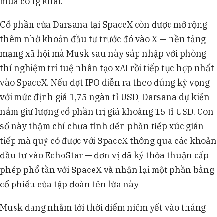
mua công khai.
Cổ phần của Darsana tại SpaceX còn được mở rộng
thêm nhờ khoản đầu tư trước đó vào X — nền tảng
mạng xã hội mà Musk sau này sáp nhập với phòng
thí nghiệm trí tuệ nhân tạo xAI rồi tiếp tục hợp nhất
vào SpaceX. Nếu đợt IPO diễn ra theo đúng kỳ vọng
với mức định giá 1,75 ngàn tỉ USD, Darsana dự kiến
nắm giữ lượng cổ phần trị giá khoảng 15 tỉ USD. Con
số này thậm chí chưa tính đến phần tiếp xúc gián
tiếp mà quỹ có được với SpaceX thông qua các khoản
đầu tư vào EchoStar — đơn vị đã ký thỏa thuận cấp
phép phổ tần với SpaceX và nhận lại một phần bằng
cổ phiếu của tập đoàn tên lửa này.
Musk đang nhắm tới thời điểm niêm yết vào tháng