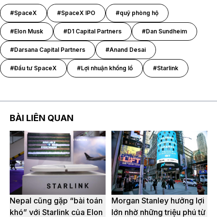
#SpaceX
#SpaceX IPO
#quỹ phòng hộ
#Elon Musk
#D1 Capital Partners
#Dan Sundheim
#Darsana Capital Partners
#Anand Desai
#Đầu tư SpaceX
#Lợi nhuận khổng lồ
#Starlink
BÀI LIÊN QUAN
Nepal cũng gặp “bài toán
Morgan Stanley hưởng lợi
khó” với Starlink của Elon
lớn nhờ những triệu phú từ