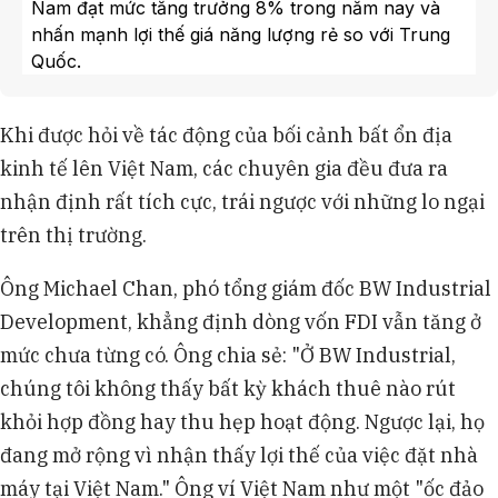
Nam đạt mức tăng trưởng 8% trong năm nay và
nhấn mạnh lợi thế giá năng lượng rẻ so với Trung
Quốc.
Ông Joseph Low của Keppel cho rằng GDP
tăng trưởng khoảng 8% và dòng vốn FDI mạnh mẽ
Khi được hỏi về tác động của bối cảnh bất ổn địa
giúp nhà đầu tư có tâm lý tích cực về Việt Nam.
kinh tế lên Việt Nam, các chuyên gia đều đưa ra
Các chuyên gia nhận định Việt Nam cần tập
trung phát triển nguồn nhân lực lành nghề, nâng
nhận định rất tích cực, trái ngược với những lo ngại
cấp chuỗi giá trị và cải thiện nền tảng pháp lý.
trên thị trường.
Các diễn giả khuyến nghị Chính phủ Việt Nam
cần có chính sách minh bạch, dễ dự đoán và nên
Ông Michael Chan, phó tổng giám đốc BW Industrial
đi từng bước trong lộ trình phát triển kinh tế.
Development, khẳng định dòng vốn FDI vẫn tăng ở
mức chưa từng có. Ông chia sẻ: "Ở BW Industrial,
chúng tôi không thấy bất kỳ khách thuê nào rút
khỏi hợp đồng hay thu hẹp hoạt động. Ngược lại, họ
đang mở rộng vì nhận thấy lợi thế của việc đặt nhà
máy tại Việt Nam." Ông ví Việt Nam như một "ốc đảo