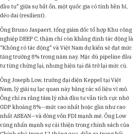
đầu tư" giữa sự bất ổn, một quốc gia có tính bền bỉ,
dẻo dai (resilient).
Ông Bruno Jaspaert, tổng giám đốc tổ hợp Khu công
nghiệp DEEP C, thậm chí còn khẳng định tác động là
"Không có tác động" và Việt Nam dự kiến sẽ đạt mức
tăng trưởng 8% trong năm nay. Mặc dù pipeline đầu
tư từng chững lại, nhưng hiện tại đã trở lại mức cũ.
Ông Joseph Low, trưởng đại diện Keppel tại Việt
Nam, lý giải sự lạc quan này bằng các số liệu vĩ mô.
Ông chỉ ra rằng tâm lý nhà đầu tư vẫn tích cực nhờ
GDP khoảng 8%—mức cao nhất hoặc gần như cao
nhất ASEAN—và dòng vốn FDI mạnh mẽ. Ông Low
cũng nhấn mạnh sự cải thiện trong chính sách của
Chính phủ trong 12 tháng qua, diễn ra trong bối