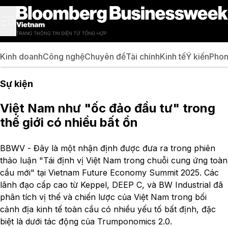
Kinh doanh
Công nghệ
Chuyên đề
Tài chính
Kinh tế
Ý kiến
Phon
Sự kiện
Việt Nam như "ốc đảo đầu tư" trong
thế giới có nhiều bất ổn
BBWV - Đây là một nhận định được đưa ra trong phiên
thảo luận "Tái định vị Việt Nam trong chuỗi cung ứng toàn
cầu mới" tại Vietnam Future Economy Summit 2025. Các
lãnh đạo cấp cao từ Keppel, DEEP C, và BW Industrial đã
phân tích vị thế và chiến lược của Việt Nam trong bối
cảnh địa kinh tế toàn cầu có nhiều yếu tố bất định, đặc
biệt là dưới tác động của Trumponomics 2.0.