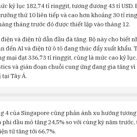
c kỷ lục 182,74 tỉ ringgit, tương đương 43 tỉ USD.
rưởng thứ 10 liên tiếp và cao hơn khoảng 30 tỉ ring
hàng tháng trước đó được thiết lập vào tháng 12.
iện và điện tử dẫn đầu đà tăng. Bộ này cho biết n
an đến AI và điện tử ô tô đang thúc đẩy xuất khẩu.
 mại đạt 336,73 tỉ ringgit, cũng là mức cao kỷ lục
istics và gián đoạn chuỗi cung ứng đang gia tăng vì
 tại Tây Á.
ng 4 của Singapore cũng phản ánh xu hướng tương 
a phi dầu mỏ tăng 24,5% so với cùng kỳ năm trước,
ện tử tăng tới 66,7%.