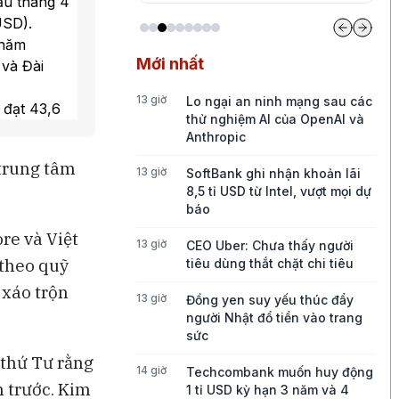
ẩu tháng 4
USD).
 năm
Mới nhất
và Đài
13 giờ
Lo ngại an ninh mạng sau các
 đạt 43,6
thử nghiệm AI của OpenAI và
ỳ năm
Anthropic
 trung tâm
h theo
13 giờ
SoftBank ghi nhận khoản lãi
8,5 tỉ USD từ Intel, vượt mọi dự
hệ cao.
báo
re và Việt
13 giờ
CEO Uber: Chưa thấy người
 theo quỹ
tiêu dùng thắt chặt chi tiêu
 xáo trộn
13 giờ
Đồng yen suy yếu thúc đẩy
người Nhật đổ tiền vào trang
sức
 thứ Tư rằng
14 giờ
Techcombank muốn huy động
m trước. Kim
1 tỉ USD kỳ hạn 3 năm và 4