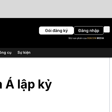
Gói đăng ký
Đăng nhập
Một sản phẩm của
BEACON
MEDIA
ông cụ
Sự kiện
 Á lập kỷ