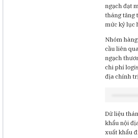
ngạch đạt mứ
tháng tăng t
mức kỷ lục 
Nhóm hàng đ
cầu liên qu
ngạch thương
chi phí log
địa chính trị
Dữ liệu thá
khẩu nội đị
xuất khẩu đi