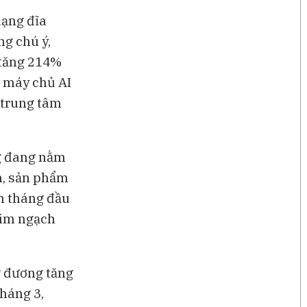
dạng đĩa
ng chú ý,
 tăng 214%
g máy chủ AI
u trung tâm
ng đang nằm
h, sản phẩm
ốn tháng đầu
kim ngạch
g đương tăng
tháng 3,