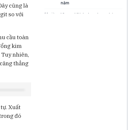
năm
 Đây cũng là
git so với
14 giờ
Vì sao VN-Index chưa phản
ánh đúng quy mô kinh tế Việt
Nam?
hu cầu toàn
14 giờ
Điện Máy Xanh kết phiên giao
dịch đầu tiên với mức tăng
 Tổng kim
2,5% so với giá tham chiếu
. Tuy nhiên,
15 giờ
Xuất khẩu dầu Mỹ giảm mạnh,
 căng thẳng
châu Á đối mặt rủi ro nguồn
cung
16 giờ
Cuộc đua AI toàn cầu tăng
nhiệt
17 giờ
Binance kiện RedotPay, đòi
tự. Xuất
bồi thường 470 triệu USD vì
cáo buộc 'lôi kéo' người dùng
 trong đó