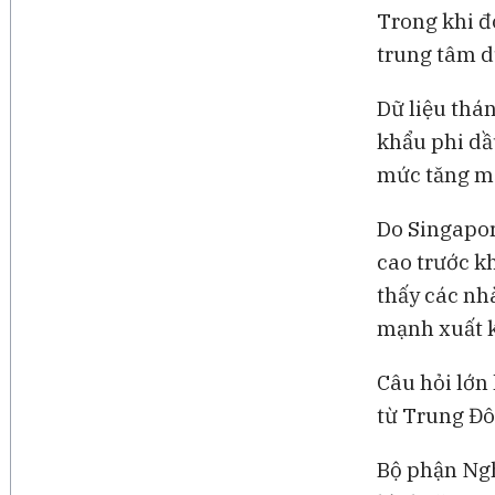
Trong khi đ
trung tâm d
Dữ liệu thán
khẩu phi dầ
mức tăng mạ
Do Singapor
cao trước k
thấy các nh
mạnh xuất k
Câu hỏi lớn
từ Trung Đô
Bộ phận Ngh