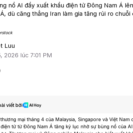
g nổ AI đẩy xuất khẩu điện tử Đông Nam Á lên 
, dù căng thẳng Iran làm gia tăng rủi ro chuỗi
erstock
et Luu
5, 2026 lúc 7:01 PM
ài viết bởi
Bloomberg Television
Bloomberg Te
 thương mại tháng 4 của Malaysia, Singapore và Việt Nam 
các
CEO Uber: Chưa thấy người tiêu
Đồng yen suy 
và
 điện tử từ Đông Nam Á tăng kỷ lục nhờ sự bùng nổ của AI
dùng thắt chặt chi tiêu
Nhật đổ tiền 