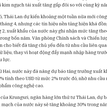
i kim ngạch tái xuất tăng gấp đôi so với cùng kỳ nă
ó, Thái Lan dự kiến khoảng một tuần nữa mới công
tháng 4, nhưng các tín hiệu nền tảng hiện khá đồn
 2, xuất khẩu của nước này ghi nhận mức tăng th
rong bốn năm. Văn phòng Chính sách và Chiến lư
n cho biết đà tăng chủ yếu đến từ nhu cầu liên qua
ữ liệu, thay vì hoạt động đẩy mạnh nhập hàng trướ
u lực.
 Hai, nước này đã nâng dự báo tăng trưởng xuất 
6% tính theo USD từ mức 2% trước đó, nhờ nhu cầu
 phẩm công nghệ cao.
của Krungsri, ngân hàng lớn thứ tư Thái Lan, dự bá
i mạch của nước này sẽ tăng khoảng 30% trong nă