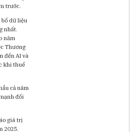
m trước.
 bố dữ liệu
g nhất.
eo năm
ợc Thương
n đến AI và
c khi thuế
khẩu cả năm
 mạnh đối
o giá trị
m 2025.