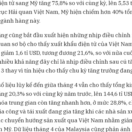
ện tử sang Mỹ tăng 75,8% so với cùng kỳ, lên 5,53 
 cục Hải quan Việt Nam, Mỹ hiện chiếm hơn 40% tổ
ngành hàng này.
tăng cũng bắt đầu xuất hiện những nhịp điều chỉnh
 quan sơ bộ cho thấy xuất khẩu điện tử của Việt Na
giảm 1,6 tỉ USD, tương đương 21,6%, so với nửa cuố
nhiều khả năng đây chỉ là nhịp điều chỉnh sau cú 
3 thay vì tín hiệu cho thấy chu kỳ tăng trưởng đan
số liệu lũy kế đến giữa tháng 4 vẫn cho thấy tổng 
ăng 20,3% so với cùng kỳ năm trước, lên 144,6 tỉ U
óa trung gian còn tăng nhanh hơn, ở mức 28,8%, c
ia công và tái xuất đang gia tăng khi các nhà sản 
ục chuyển hướng sản xuất qua Việt Nam nhằm giả
n Mỹ. Dữ liệu tháng 4 của Malaysia cũng phản ánh