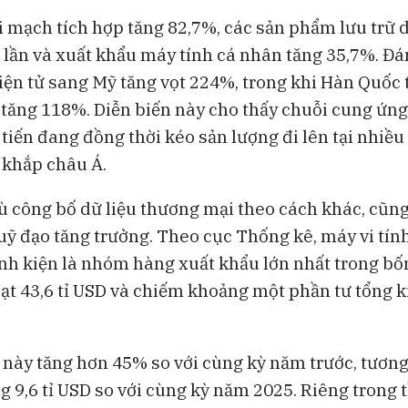
i mạch tích hợp tăng 82,7%, các sản phẩm lưu trữ 
5 lần và xuất khẩu máy tính cá nhân tăng 35,7%. Đá
iện tử sang Mỹ tăng vọt 224%, trong khi Hàn Quốc
 tăng 118%. Diễn biến này cho thấy chuỗi cung ứn
 tiến đang đồng thời kéo sản lượng đi lên tại nhiề
n khắp châu Á.
ù công bố dữ liệu thương mại theo cách khác, cũ
uỹ đạo tăng trưởng. Theo cục Thống kê, máy vi tín
linh kiện là nhóm hàng xuất khẩu lớn nhất trong b
ạt 43,6 tỉ USD và chiếm khoảng một phần tư tổng 
ày tăng hơn 45% so với cùng kỳ năm trước, tươn
 9,6 tỉ USD so với cùng kỳ năm 2025. Riêng trong 