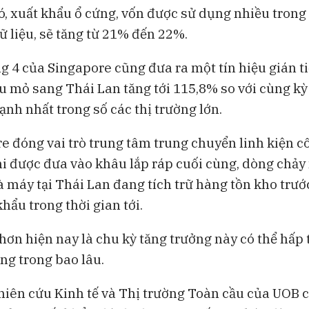
ó, xuất khẩu ổ cứng, vốn được sử dụng nhiều trong
ữ liệu, sẽ tăng từ 21% đến 22%.
g 4 của Singapore cũng đưa ra một tín hiệu gián ti
u mỏ sang Thái Lan tăng tới 115,8% so với cùng kỳ
nh nhất trong số các thị trường lớn.
e đóng vai trò trung tâm trung chuyển linh kiện 
hi được đưa vào khâu lắp ráp cuối cùng, dòng chảy
à máy tại Thái Lan đang tích trữ hàng tồn kho trướ
hẩu trong thời gian tới.
 hơn hiện nay là chu kỳ tăng trưởng này có thể hấp 
ng trong bao lâu.
iên cứu Kinh tế và Thị trường Toàn cầu của UOB 