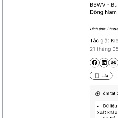
BBWV - Bùn
Đông Nam Á
Hình ảnh: Shutt
Tác giả: Ki
21 tháng 0
Lưu
Tóm tắt b
Bloomberg Television
Dữ liệu
Lo ngại an ninh mạng sau 
thử nghiệm AI của OpenAI 
xuất khẩu
Anthropic