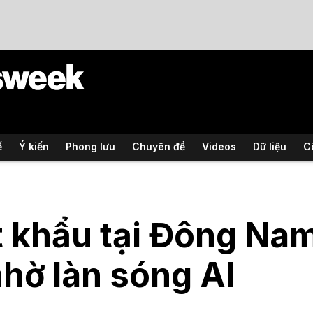
ế
Ý kiến
Phong lưu
Chuyên đề
Videos
Dữ liệu
C
 khẩu tại Đông Nam
nhờ làn sóng AI