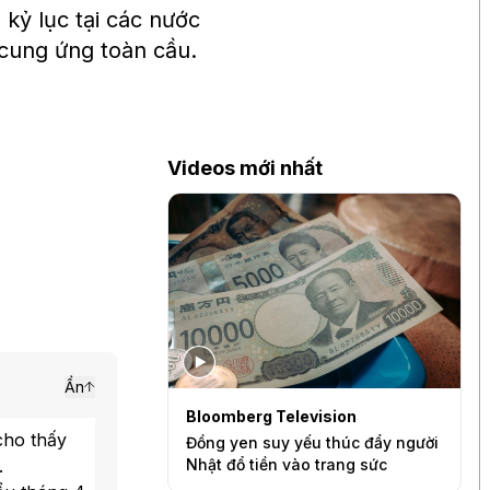
kỷ lục tại các nước
 cung ứng toàn cầu.
Videos mới nhất
Ẩn
levision
BAM Studios
B
cho thấy
yếu thúc đẩy người
Vì sao VN-Index chưa phản ánh
J
.
vào trang sức
đúng quy mô kinh tế Việt Nam?
p