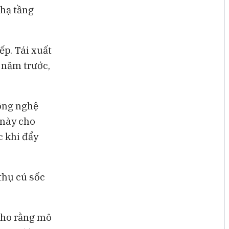
 hạ tầng
ếp. Tái xuất
 năm trước,
công nghệ
 này cho
c khi đẩy
thụ cú sốc
cho rằng mô