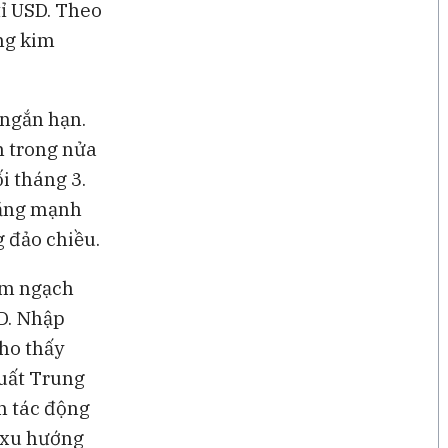
tỉ USD. Theo
ng kim
 ngắn hạn.
m trong nửa
i tháng 3.
tăng mạnh
g đảo chiều.
kim ngạch
SD. Nhập
ho thấy
xuất Trung
m tác động
 xu hướng