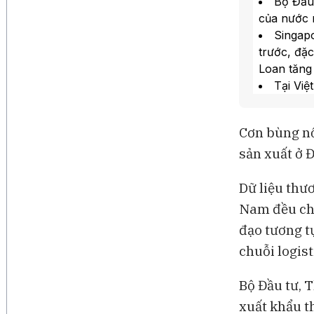
Bộ Đầu 
của nước n
Singapo
trước, đặ
Loan tăng
Tại Việ
tỉ USD tr
trước.
Cơn bùng nổ
Thái La
sản xuất ở 
USD, từ m
Dữ liệu thư
Nam đều cho
đạo tương t
chuỗi logist
Bộ Đầu tư, 
xuất khẩu t