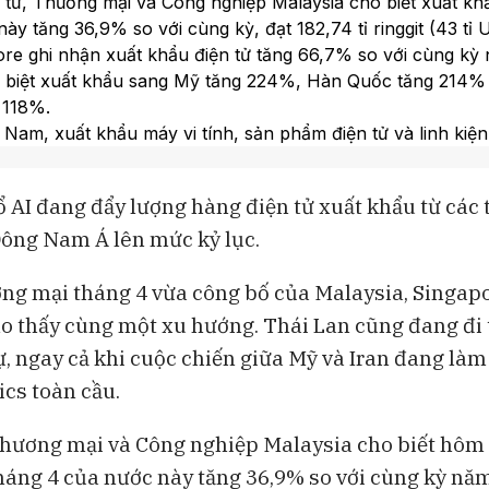
tư, Thương mại và Công nghiệp Malaysia cho biết xuất kh
ày tăng 36,9% so với cùng kỳ, đạt 182,74 tỉ ringgit (43 tỉ 
re ghi nhận xuất khẩu điện tử tăng 66,7% so với cùng kỳ
c biệt xuất khẩu sang Mỹ tăng 224%, Hàn Quốc tăng 214% 
 118%.
t Nam, xuất khẩu máy vi tính, sản phẩm điện tử và linh kiện
ong bốn tháng đầu năm 2024, tăng hơn 45% so với cùng k
 AI đang đẩy lượng hàng điện tử xuất khẩu từ các
n dự kiến tăng trưởng xuất khẩu cả năm 2024 lên 9,6% tín
Đông Nam Á lên mức kỷ lục.
ức 2% trước đó, nhờ nhu cầu mạnh về sản phẩm công ng
ơng mại tháng 4 vừa công bố của Malaysia, Singapo
 thấy cùng một xu hướng. Thái Lan cũng đang đi
ự, ngay cả khi cuộc chiến giữa Mỹ và Iran đang làm
ics toàn cầu.
Thương mại và Công nghiệp Malaysia cho biết hôm
háng 4 của nước này tăng 36,9% so với cùng kỳ nă