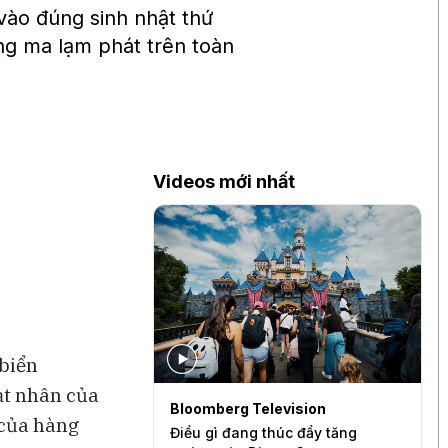
vào đúng sinh nhật thứ
ng ma lạm phát trên toàn
Videos mới nhất
 biển
ạt nhân của
levision
Bloomberg Television
S
 của hàng
quần quá mỏng
Điều gì đang thúc đẩy tăng
B