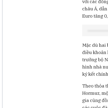
với các đồn
châu Á, dẫn 
Euro tăng 0
Mặc dù hai 
điều khoản 
trưởng bộ N
hình nhà nư
ký kết chính
Theo thỏa t
Hormuz, một
gia cũng đồ
các cuộc đà