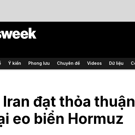
ế
Ý kiến
Phong lưu
Chuyên đề
Videos
Dữ liệu
C
 Iran đạt thỏa thuận
ại eo biển Hormuz