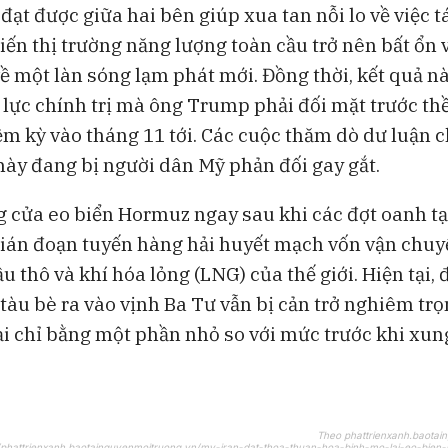
ạt được giữa hai bên giúp xua tan nỗi lo về việc t
iến thị trường năng lượng toàn cầu trở nên bất ổn 
 về một làn sóng lạm phát mới. Đồng thời, kết quả n
 lực chính trị mà ông Trump phải đối mặt trước t
ệm kỳ vào tháng 11 tới. Các cuộc thăm dò dư luận c
này đang bị người dân Mỹ phản đối gay gắt.
g cửa eo biển Hormuz ngay sau khi các đợt oanh t
 gián đoạn tuyến hàng hải huyết mạch vốn vận chu
u thô và khí hóa lỏng (LNG) của thế giới. Hiện tại,
tàu bè ra vào vịnh Ba Tư vẫn bị cản trở nghiêm trọn
ại chỉ bằng một phần nhỏ so với mức trước khi xung
Theo phattrienxanh.baotai
//phattrienxanh.baotainguyenmoitruong.vn/my-iran-dat-thoa-thuan-hoa-binh-mo-lai-eo-bien