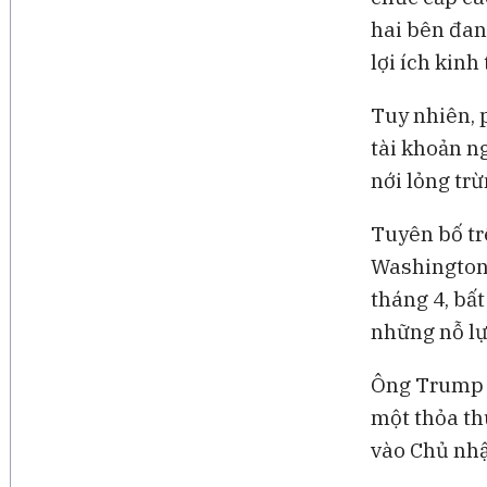
hai bên đan
lợi ích kinh
Tuy nhiên, 
tài khoản n
nới lỏng tr
Tuyên bố tr
Washington 
tháng 4, bấ
những nỗ lự
Ông Trump đ
một thỏa th
vào Chủ nhậ