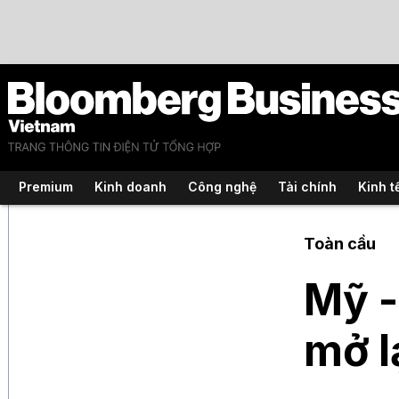
Premium
Kinh doanh
Công nghệ
Tài chính
Kinh t
Toàn cầu
Mỹ -
mở l