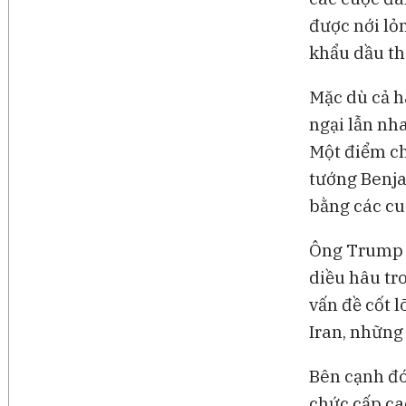
được nới lỏ
khẩu dầu thô
Mặc dù cả h
ngại lẫn nh
Một điểm ch
tướng Benja
bằng các cu
Ông Trump c
diều hâu tr
vấn đề cốt 
Iran, những
Bên cạnh đó
chức cấp ca