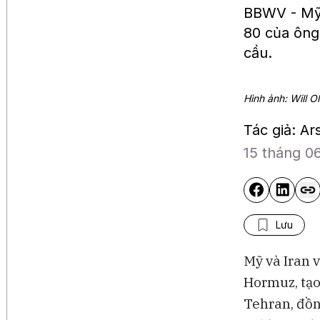
BBWV - Mỹ 
80 của ông
cầu.
Hình ảnh: Will O
Tác giả: A
15 tháng 0
Lưu
Mỹ và Iran 
Hormuz, tạo
Tehran, đồn