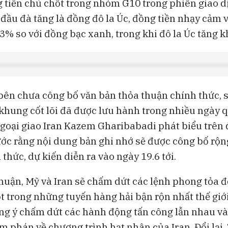
g tiền chủ chốt trong nhóm G10 trong phiên giao d
đầu đà tăng là đồng đô la Úc, đồng tiền nhạy cảm vớ
,3% so với đồng bạc xanh, trong khi đô la Úc tăng 
bên chưa công bố văn bản thỏa thuận chính thức, 
khung cốt lõi đã được lưu hành trong nhiều ngày 
goại giao Iran Kazem Gharibabadi phát biểu trên 
ớc rằng nội dung bản ghi nhớ sẽ được công bố rộng
 thức, dự kiến diễn ra vào ngày 19.6 tới.
huận, Mỹ và Iran sẽ chấm dứt các lệnh phong tỏa đ
 trong những tuyến hàng hải bận rộn nhất thế giới
ng ý chấm dứt các hành động tấn công lẫn nhau và
m phán về chương trình hạt nhân của Iran. Đổi lại,