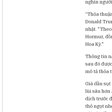
nghìn người
“Thỏa thuận
Donald Trum
nhật. "Theo
Hormuz, đồn
Hoa Kỳ."
Thông tin n
sau đó được
mô tả thỏa 
Giá dầu sụt
lùi sâu hơn
dịch trước 
thô ngọt nh