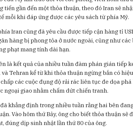
g tiến gần đến một thỏa thuận, theo đó Iran sẽ nh
 tế mỗi khi đáp ứng được các yêu sách từ phía Mỹ.
phía Iran cũng đã yêu cầu được tiếp cận hàng tỉ US
gân hàng bị phong tỏa ở nước ngoài, cũng như các
ừng phạt mang tính dài hạn.
ên là kết quả của nhiều tuần đàm phán gián tiếp k
và Tehran kể từ khi thỏa thuận ngừng bắn có hiệu
t chấp các cuộc đụng độ rải rác liên tục đe dọa ph
c ngoại giao nhằm chấm dứt chiến tranh.
ã khẳng định trong nhiều tuần rằng hai bên đang 
uận. Vào hôm thứ Bảy, ông cho biết thỏa thuận sẽ đ
t, đúng dịp sinh nhật lần thứ 80 của ông.