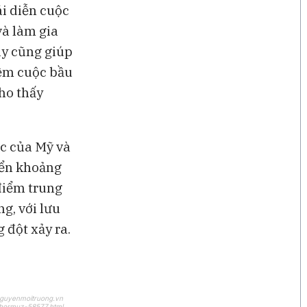
ái diễn cuộc
và làm gia
ày cũng giúp
hềm cuộc bầu
ho thấy
ạc của Mỹ và
yển khoảng
 điểm trung
g, với lưu
 đột xảy ra.
nguyenmoitruong.vn
-hormuz-58577.html