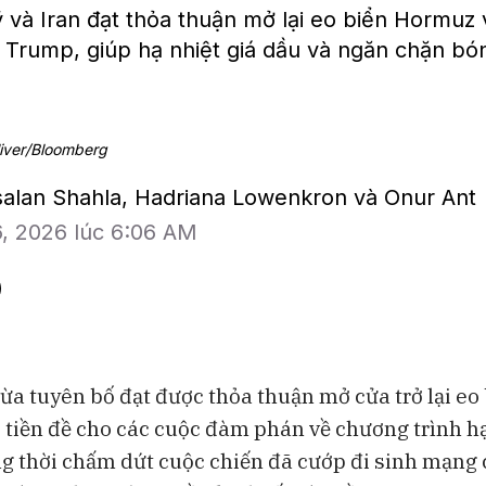
và Iran đạt thỏa thuận mở lại eo biển Hormuz 
 Trump, giúp hạ nhiệt giá dầu và ngăn chặn bó
liver/Bloomberg
rsalan Shahla, Hadriana Lowenkron và Onur Ant
6, 2026 lúc 6:06 AM
vừa tuyên bố đạt được thỏa thuận mở cửa trở lại eo
 tiền đề cho các cuộc đàm phán về chương trình h
BAM Studios
Bloomberg Te
g thời chấm dứt cuộc chiến đã cướp đi sinh mạng
Bong bóng AI có thể kéo vốn
Những chiếc 