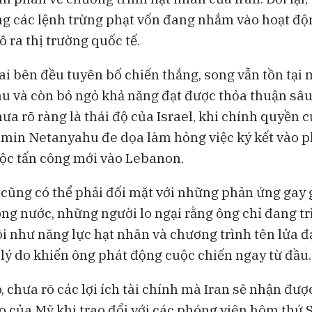
ng các lệnh trừng phạt vốn đang nhắm vào hoạt độ
 ra thị trường quốc tế.
ai bên đều tuyên bố chiến thắng, song vẫn tồn tại 
au và còn bỏ ngỏ khả năng đạt được thỏa thuận sâu
ưa rõ ràng là thái độ của Israel, khi chính quyền 
min Netanyahu đe dọa làm hỏng việc ký kết vào p
ộc tấn công mới vào Lebanon.
ũng có thể phải đối mặt với những phản ứng gay 
ong nước, những người lo ngại rằng ông chỉ đang tr
lõi như năng lực hạt nhân và chương trình tên lửa 
 lý do khiến ông phát động cuộc chiến ngay từ đầu.
, chưa rõ các lợi ích tài chính mà Iran sẽ nhận đư
o của Mỹ khi trao đổi với các phóng viên hôm thứ S