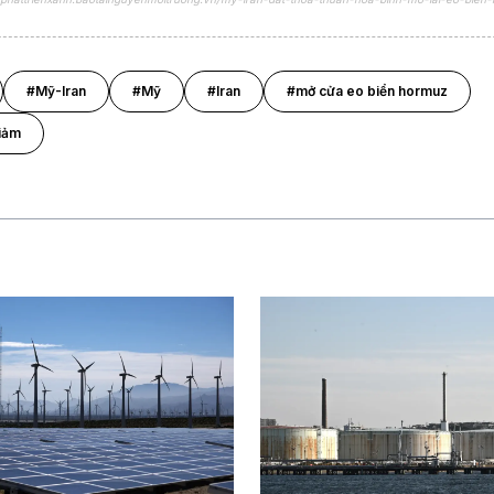
#Mỹ-Iran
#Mỹ
#Iran
#mở cửa eo biển hormuz
giảm