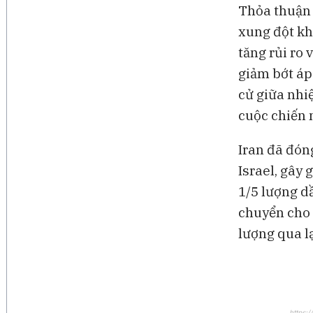
Thỏa thuận đ
xung đột kh
tăng rủi ro
giảm bớt áp
cử giữa nhi
cuộc chiến 
Iran đã đón
Israel, gây
1/5 lượng dầ
chuyển cho 
lượng qua l
https: