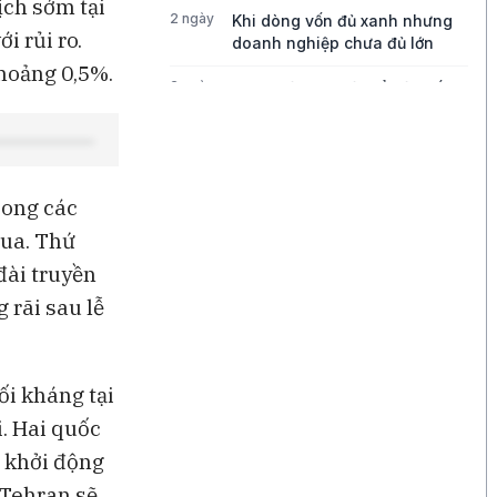
ịch sớm tại
2 ngày
Khi dòng vốn đủ xanh nhưng
i rủi ro.
doanh nghiệp chưa đủ lớn
khoảng 0,5%.
2 ngày
Bong bóng AI có thể kéo vốn
ngoại khỏi Việt Nam
2 ngày
Những chiếc quần quá mỏng
đang thách thức tăng trưởng
của Lululemon
song các
qua. Thứ
2 ngày
Điều gì đang thúc đẩy tăng
trưởng của Disney?
đài truyền
 rãi sau lễ
2 ngày
Ba góc nhìn về những cơ hội
mới cho thị trường Việt Nam
ối kháng tại
. Hai quốc
 khởi động
 Tehran sẽ