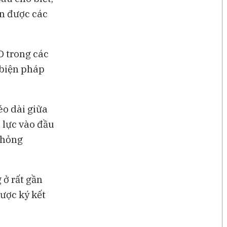
ận được các
D trong các
 biện pháp
éo dài giữa
 lực vào đầu
á hỏng
ở rất gần
ược ký kết