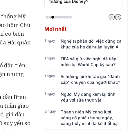
ức tăng trưởng của
trưởng của Disney?
c
g thống Mỹ
vào hôm Chủ
Mới nhất
hí eo biển
1 ngày
Nghệ sĩ phản đối việc dùng ca
của Hải quân
khúc của họ để huấn luyện AI
1 ngày
FIFA sẽ giữ việc nghỉ để tiếp
 đầu tiên,
nước tại World Cup kỳ sau?
hận nhưng
1 ngày
Ai hưởng lợi khi tác giả "đánh
cắp" chuyện của người khác?
1 ngày
Người Mỹ đang xem lại tình
á dầu Brent
yêu với sữa thực vật
i tuần giao
2 ngày
Thanh niên Mỹ càng lướt
ó, giá dầu
sóng cổ phiếu hàng ngày,
D suy yếu so
càng thấy mình là kẻ thất bại