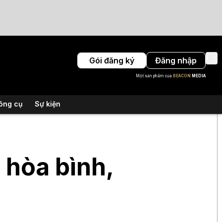
Gói đăng ký
Đăng nhập
Một sản phẩm của
BEACON
MEDIA
ông cụ
Sự kiện
 hòa bình,