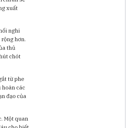
ng xuất
mối nghi
 rộng hơn.
của thủ
hút chót
gắt từ phe
ì hoãn các
đạn đạo của
ợc. Một quan
áu cho biết,