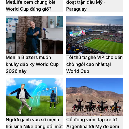
MetLife xem chung kết
đoạt trận đấu Mỹ -
World Cup đúng giờ?
Paraguay
Men in Blazers muốn
Tôi thử từ ghế VIP cho đến
khuấy đảo kỳ World Cup
chỗ ngồi cao nhất tại
2026 này
World Cup
Người gánh vác sứ mệnh
Cổ động viên đạp xe từ
hồi sinh Nike đang đối mặt
Argentina tới Mỹ để xem