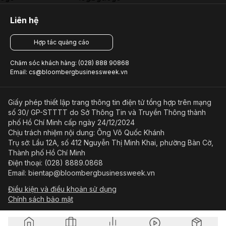
Liên hệ
Hợp tác quảng cáo
Chăm sóc khách hàng: (028) 888 90868
Email: cs@bloombergbusinessweek.vn
Giấy phép thiết lập trang thông tin điện tử tổng hợp trên mạng
số 30/ GP-STTTT do Sở Thông Tin và Truyền Thông thành
phố Hồ Chí Minh cấp ngày 24/12/2024
Chịu trách nhiệm nội dung: Ông Võ Quốc Khánh
Trụ sở: Lầu 12A, số 412 Nguyễn Thị Minh Khai, phường Bàn Cờ,
Thành phố Hồ Chí Minh
Điện thoại: (028) 8889.0868
Email: bientap@bloombergbusinessweek.vn
Điều kiện và điều khoản sử dụng
Chính sách bảo mật
© Copyright 2023-2026 Công ty Cổ phần Beacon Asia Media