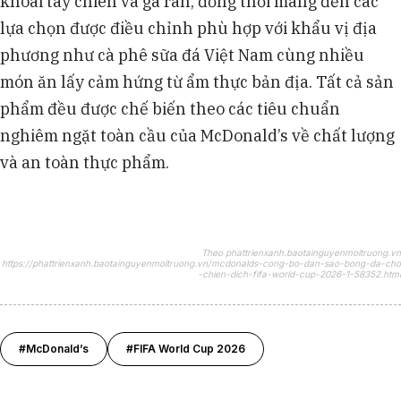
khoai tây chiên và gà rán, đồng thời mang đến các
lựa chọn được điều chỉnh phù hợp với khẩu vị địa
phương như cà phê sữa đá Việt Nam cùng nhiều
món ăn lấy cảm hứng từ ẩm thực bản địa. Tất cả sản
phẩm đều được chế biến theo các tiêu chuẩn
nghiêm ngặt toàn cầu của McDonald’s về chất lượng
và an toàn thực phẩm.
Theo phattrienxanh.baotainguyenmoitruong.vn
https://phattrienxanh.baotainguyenmoitruong.vn/mcdonalds-cong-bo-dan-sao-bong-da-cho
-chien-dich-fifa-world-cup-2026-1-58352.html
#McDonald’s
#FIFA World Cup 2026