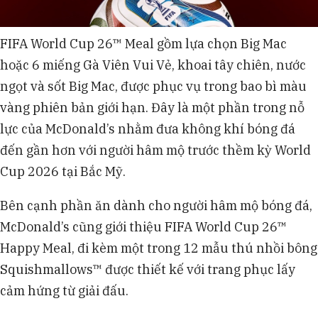
FIFA World Cup 26™ Meal gồm lựa chọn Big Mac
hoặc 6 miếng Gà Viên Vui Vẻ, khoai tây chiên, nước
ngọt và sốt Big Mac, được phục vụ trong bao bì màu
vàng phiên bản giới hạn. Đây là một phần trong nỗ
lực của McDonald’s nhằm đưa không khí bóng đá
đến gần hơn với người hâm mộ trước thềm kỳ World
Cup 2026 tại Bắc Mỹ.
Bên cạnh phần ăn dành cho người hâm mộ bóng đá,
McDonald’s cũng giới thiệu FIFA World Cup 26™
Happy Meal, đi kèm một trong 12 mẫu thú nhồi bông
Squishmallows™ được thiết kế với trang phục lấy
cảm hứng từ giải đấu.