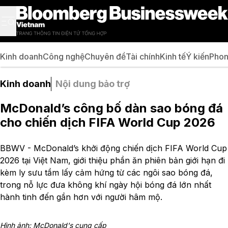
Kinh doanh
Công nghệ
Chuyên đề
Tài chính
Kinh tế
Ý kiến
Phon
Kinh doanh
Nội dung bảo trợ
McDonald’s công bố dàn sao bóng đá
cho chiến dịch FIFA World Cup 2026
BBWV - McDonald’s khởi động chiến dịch FIFA World Cup
2026 tại Việt Nam, giới thiệu phần ăn phiên bản giới hạn đi
kèm ly sưu tầm lấy cảm hứng từ các ngôi sao bóng đá,
trong nỗ lực đưa không khí ngày hội bóng đá lớn nhất
hành tinh đến gần hơn với người hâm mộ.
Hình ảnh: McDonald's cung cấp