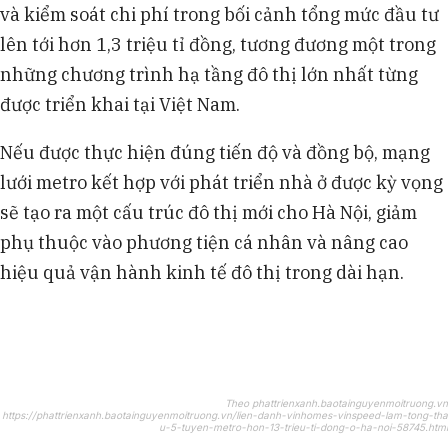
và kiểm soát chi phí trong bối cảnh tổng mức đầu tư
lên tới hơn 1,3 triệu tỉ đồng, tương đương một trong
những chương trình hạ tầng đô thị lớn nhất từng
được triển khai tại Việt Nam.
Nếu được thực hiện đúng tiến độ và đồng bộ, mạng
lưới metro kết hợp với phát triển nhà ở được kỳ vọng
sẽ tạo ra một cấu trúc đô thị mới cho Hà Nội, giảm
phụ thuộc vào phương tiện cá nhân và nâng cao
hiệu quả vận hành kinh tế đô thị trong dài hạn.
Theo phattrienxanh.baotainguyenmoitruong.vn
https://phattrienxanh.baotainguyenmoitruong.vn/lien-danh-vinhomes-vinspeed-lam-tong-tha
u-5-tuyen-metro-hon-13-trieu-ti-dong-o-ha-noi-58745.html