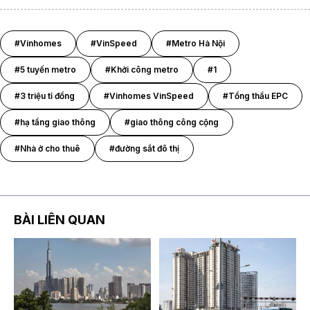
#Vinhomes
#VinSpeed
#Metro Hà Nội
#5 tuyến metro
#Khởi công metro
#1
#3 triệu tỉ đồng
#Vinhomes VinSpeed
#Tổng thầu EPC
#hạ tầng giao thông
#giao thông công cộng
#Nhà ở cho thuê
#đường sắt đô thị
BÀI LIÊN QUAN