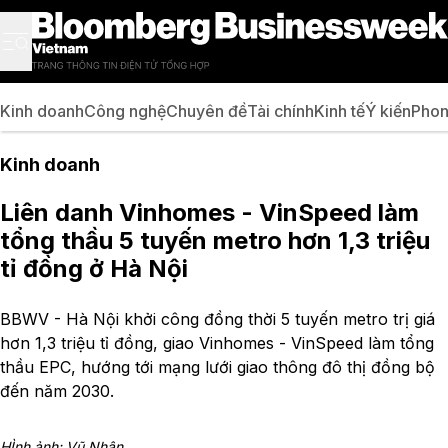
Kinh doanh
Công nghệ
Chuyên đề
Tài chính
Kinh tế
Ý kiến
Phon
Kinh doanh
Liên danh Vinhomes - VinSpeed làm
tổng thầu 5 tuyến metro hơn 1,3 triệu
tỉ đồng ở Hà Nội
BBWV - Hà Nội khởi công đồng thời 5 tuyến metro trị giá
hơn 1,3 triệu tỉ đồng, giao Vinhomes - VinSpeed làm tổng
thầu EPC, hướng tới mạng lưới giao thông đô thị đồng bộ
đến năm 2030.
HÌnh ảnh: Vũ Nhân