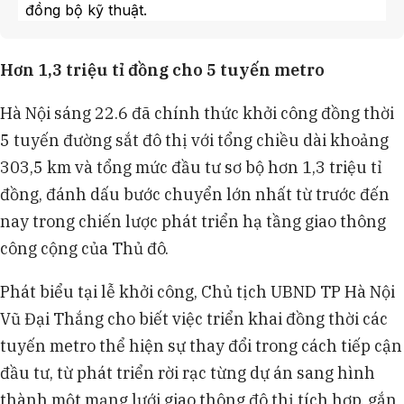
đồng bộ kỹ thuật.
Chủ tịch UBND TP Hà Nội Vũ Đại Thắng cho
biết việc triển khai đồng thời các tuyến metro thể
Hơn 1,3 triệu tỉ đồng cho 5 tuyến metro
hiện sự thay đổi lớn từ phát triển rời rạc sang mạng
lưới tích hợp.
Hà Nội sáng 22.6 đã chính thức khởi công đồng thời
Năm tuyến metro được khởi công gồm tuyến số
5 tuyến đường sắt đô thị với tổng chiều dài khoảng
1, số 2, số 8, số 10 và số 14, kết nối các khu vực
trọng điểm từ Nội Bài đến các đô thị vệ tinh.
303,5 km và tổng mức đầu tư sơ bộ hơn 1,3 triệu tỉ
Hà Nội cũng triển khai 3 dự án nhà ở cho thuê
đồng, đánh dấu bước chuyển lớn nhất từ trước đến
quy mô hơn 8.000 căn hộ với tổng vốn đầu tư hơn
nay trong chiến lược phát triển hạ tầng giao thông
30.000 tỉ đồng tại Pháp Vân, Việt Hưng và Long
công cộng của Thủ đô.
Biên.
Phát biểu tại lễ khởi công, Chủ tịch UBND TP Hà Nội
Vũ Đại Thắng cho biết việc triển khai đồng thời các
tuyến metro thể hiện sự thay đổi trong cách tiếp cận
đầu tư, từ phát triển rời rạc từng dự án sang hình
thành một mạng lưới giao thông đô thị tích hợp, gắn