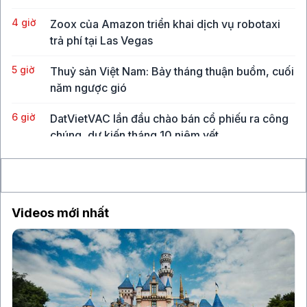
4 giờ
Zoox của Amazon triển khai dịch vụ robotaxi
trả phí tại Las Vegas
5 giờ
Thuỷ sản Việt Nam: Bảy tháng thuận buồm, cuối
năm ngược gió
6 giờ
DatVietVAC lần đầu chào bán cổ phiếu ra công
chúng, dự kiến tháng 10 niêm yết
6 giờ
Sau hai tuần tăng điểm, VN-Index áp sát
ngưỡng 1.770 điểm
Videos mới nhất