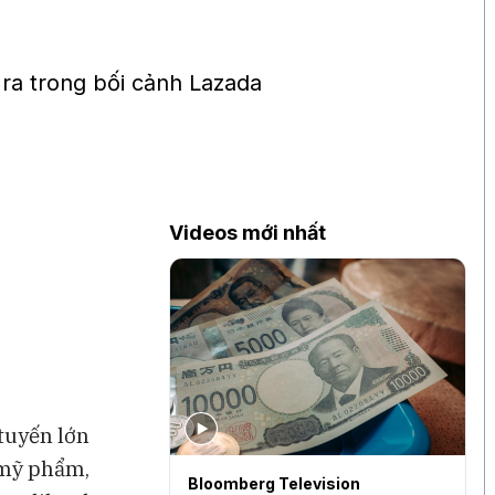
ra trong bối cảnh Lazada
Videos mới nhất
tuyến lớn
 mỹ phẩm,
levision
Bloomberg Television
B