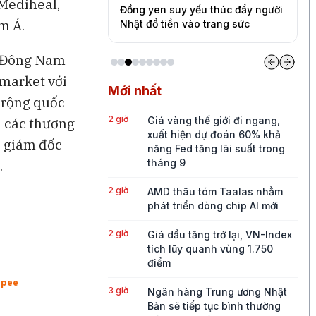
 Mediheal,
a thấy người tiêu
Đồng yen suy yếu thúc đẩy người
V
m Á.
 chi tiêu
Nhật đổ tiền vào trang sức
đ
i Đông Nam
Gmarket với
Mới nhất
 rộng quốc
2 giờ
Giá vàng thế giới đi ngang,
a các thương
xuất hiện dự đoán 60% khả
, giám đốc
năng Fed tăng lãi suất trong
tháng 9
.
2 giờ
AMD thâu tóm Taalas nhằm
phát triển dòng chip AI mới
2 giờ
Giá dầu tăng trở lại, VN-Index
tích lũy quanh vùng 1.750
điểm
3 giờ
Ngân hàng Trung ương Nhật
Bản sẽ tiếp tục bình thường