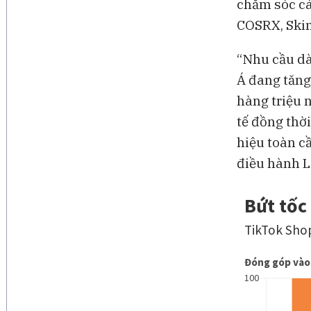
chăm sóc cá
COSRX, Skin
“Nhu cầu dà
Á đang tăng
hàng triệu 
tế đồng thờ
hiệu toàn c
điều hành L