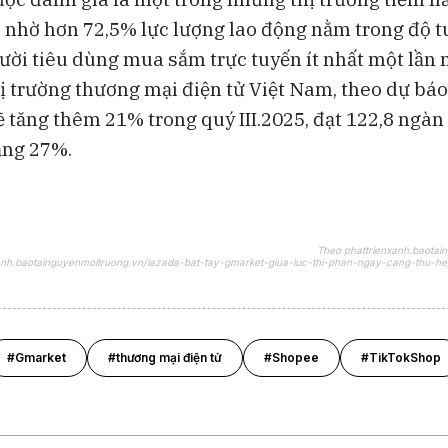
 nhờ hơn 72,5% lực lượng lao động nằm trong độ t
ười tiêu dùng mua sắm trực tuyến ít nhất một lần 
ị trường thương mại điện tử Việt Nam, theo dự báo
ẽ tăng thêm 21% trong quý III.2025, đạt 122,8 ngàn 
ăng 27%.
Theo phattrienxanh.baotai
nxanh.baotainguyenmoitruong.vn/lazada-bat-tay-gmarket-giua-luc-thi-phan-ngay-cang-thu-he
#Gmarket
#thương mại điện tử
#Shopee
#TikTokShop