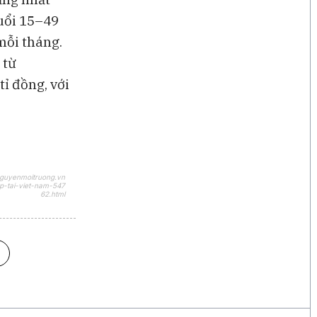
uổi 15–49
mỗi tháng.
 từ
tỉ đồng, với
nguyenmoitruong.vn
p-tai-viet-nam-547
62.html