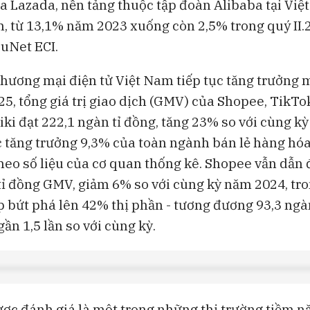
a Lazada, nền tảng thuộc tập đoàn Alibaba tại Việ
m, từ 13,1% năm 2023 xuống còn 2,5% trong quý II.
ouNet ECI.
thương mại điện tử Việt Nam tiếp tục tăng trưởng
5, tổng giá trị giao dịch (GMV) của Shopee, TikTo
iki đạt 222,1 ngàn tỉ đồng, tăng 23% so với cùng kỳ
 tăng trưởng 9,3% của toàn ngành bán lẻ hàng hóa
theo số liệu của cơ quan thống kê. Shopee vẫn dẫn 
tỉ đồng GMV, giảm 6% so với cùng kỳ năm 2024, tro
 bứt phá lên 42% thị phần - tương đương 93,3 ngà
ần 1,5 lần so với cùng kỳ.
ợc đánh giá là một trong những thị trường tiềm n