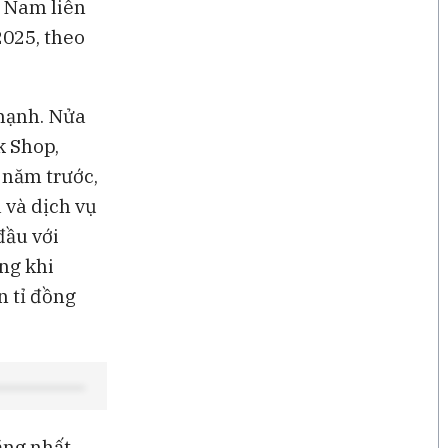
t Nam liên
18 giờ
CEO Uber: Chưa thấy người
2025, theo
tiêu dùng thắt chặt chi tiêu
 mạnh. Nửa
k Shop,
 năm trước,
 và dịch vụ
đầu với
ng khi
n tỉ đồng
ăng nhất