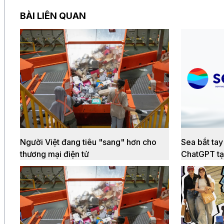
BÀI LIÊN QUAN
Người Việt đang tiêu "sang" hơn cho
Sea bắt ta
thương mại điện tử
ChatGPT tạ