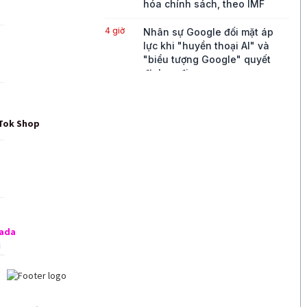
hóa chính sách, theo IMF
4 giờ
Nhân sự Google đối mặt áp
lực khi "huyền thoại AI" và
"biểu tượng Google" quyết
định ra đi
5 giờ
Mỹ áp thuế 15% và thiết lập
giá sàn đối với polysilicon
nhập khẩu
5 giờ
Giá dầu tăng khi có tin Iran
tấn công các mục tiêu tại eo
biển Hormuz
18 giờ
Lo ngại an ninh mạng sau các
thử nghiệm AI của OpenAI và
Anthropic
18 giờ
SoftBank ghi nhận khoản lãi
8,5 tỉ USD từ Intel, vượt mọi dự
báo