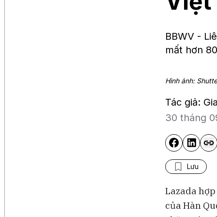
Việ
BBWV - Liê
mất hơn 80
Hình ảnh: Shutt
Tác giả: Gi
30 tháng 0
Lưu
Lazada hợp 
của Hàn Quố