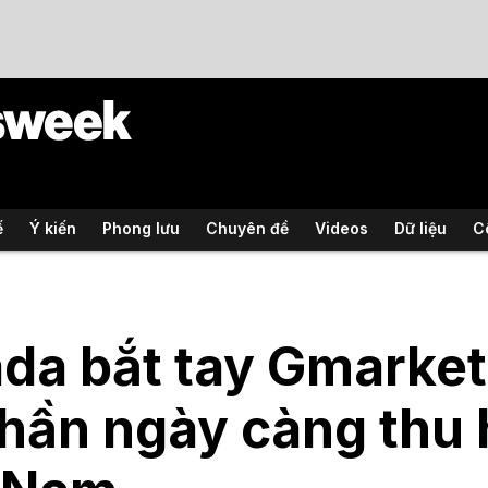
ế
Ý kiến
Phong lưu
Chuyên đề
Videos
Dữ liệu
C
da bắt tay Gmarket
phần ngày càng thu 