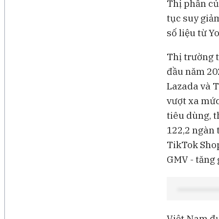
Thị phần củ
tục suy giả
số liệu từ Y
Thị trường 
đầu năm 202
Lazada và T
vượt xa mức
tiêu dùng, 
122,2 ngàn 
TikTok Shop
GMV - tăng g
Việt Nam đư