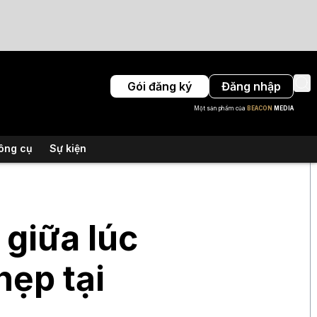
Gói đăng ký
Đăng nhập
Một sản phẩm của
BEACON
MEDIA
ông cụ
Sự kiện
 giữa lúc
hẹp tại