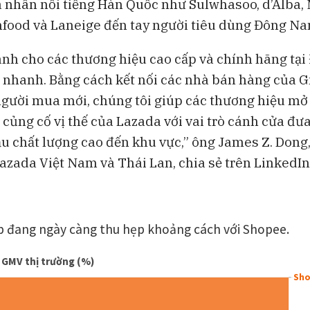
 nhân nổi tiếng Hàn Quốc như Sulwhasoo, d’Alba,
Lo ngại an ninh mạng sau các
CEO Uber: Chư
food và Laneige đến tay người tiêu dùng Đông Na
thử nghiệm AI của OpenAI và
dùng thắt chặt
Anthropic
nh cho các thương hiệu cao cấp và chính hãng tạ
 nhanh. Bằng cách kết nối các nhà bán hàng của 
người mua mới, chúng tôi giúp các thương hiệu mở
i củng cố vị thế của Lazada với vai trò cánh cửa đư
ầu chất lượng cao đến khu vực,” ông James Z. Dong
azada Việt Nam và Thái Lan, chia sẻ trên LinkedIn