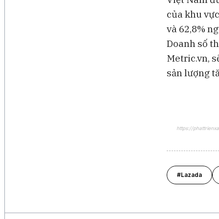
của khu vực
và 62,8% ng
Doanh số th
Metric.vn, s
sản lượng t
https://phattrie
#Lazada