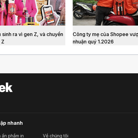
 sinh ra vì gen Z, và chuyển
Công ty mẹ của Shopee vượt
 Z
nhuận quý 1.2026
cập nhanh
 ấn phẩm in
Về chúng tôi