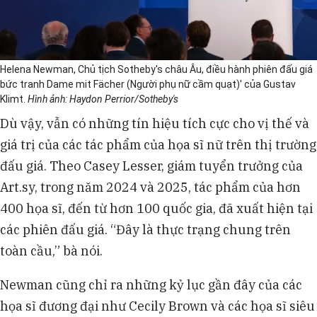
Helena Newman, Chủ tịch Sotheby's châu Âu, điều hành phiên đấu giá
bức tranh Dame mit Fächer (Người phụ nữ cầm quạt)' của Gustav
Klimt.
Hình ảnh: Haydon Perrior/Sotheby's
Dù vậy, vẫn có những tín hiệu tích cực cho vị thế và
giá trị của các tác phẩm của họa sĩ nữ trên thị trường
đấu giá. Theo Casey Lesser, giám tuyển trưởng của
Art.sy, trong năm 2024 và 2025, tác phẩm của hơn
400 họa sĩ, đến từ hơn 100 quốc gia, đã xuất hiện tại
các phiên đấu giá. “Đây là thực trạng chung trên
toàn cầu,” bà nói.
Newman cũng chỉ ra những kỷ lục gần đây của các
họa sĩ đương đại như Cecily Brown và các họa sĩ siêu