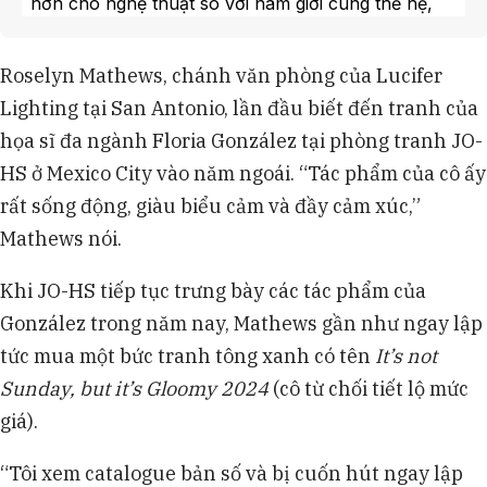
hơn cho nghệ thuật so với nam giới cùng thế hệ,
lần lượt là 537.400 USD và 643.700 USD trong
năm 2024.
Roselyn Mathews, chánh văn phòng của Lucifer
Phụ nữ trẻ có xu hướng mua tác phẩm của các
Lighting tại San Antonio, lần đầu biết đến tranh của
họa sĩ ít tên tuổi và họa sĩ nữ nhiều hơn, với trung
bình 49% bộ sưu tập của họ là tác phẩm của họa
họa sĩ đa ngành Floria González tại phòng tranh JO-
sĩ nữ, so với 40% của nam giới.
HS ở Mexico City vào năm ngoái. “Tác phẩm của cô ấy
Báo cáo Thị trường Nghệ thuật Toàn cầu 2025
rất sống động, giàu biểu cảm và đầy cảm xúc,”
của Art Basel và UBS cho thấy họa sĩ nữ chiếm
Mathews nói.
46% số họa sĩ được đại diện và 42% doanh số tại
các phòng tranh sơ cấp trong năm 2024.
Khi JO-HS tiếp tục trưng bày các tác phẩm của
Bức tranh "El sueño (La cama)" của Frida Kahlo
đã lập kỷ lục đấu giá mới cho một họa sĩ nữ với giá
González trong năm nay, Mathews gần như ngay lập
54,7 triệu USD tại Sotheby’s vào tháng 11, vượt
tức mua một bức tranh tông xanh có tên
It’s not
qua kỷ lục trước đó của Georgia O’Keeffe.
Sunday, but it’s Gloomy 2024
(cô từ chối tiết lộ mức
giá).
“Tôi xem catalogue bản số và bị cuốn hút ngay lập