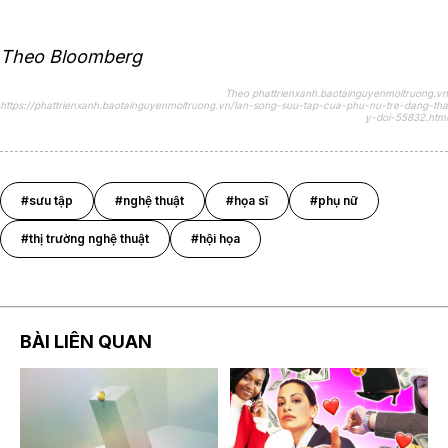
Theo Bloomberg
Theo phattrienxanh.baotainguyenmoitruong.vn
https://phattrienxanh.baotainguyenmoitruong.vn/lan-song-suu-tap-cua-phu-nu-tre-dang-tha
y-doi-55832.html
#sưu tập
#nghệ thuật
#họa sĩ
#phụ nữ
#thị trường nghệ thuật
#hội họa
BÀI LIÊN QUAN