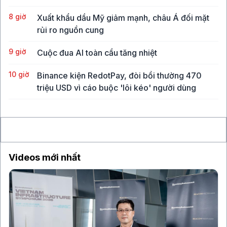
8 giờ
Xuất khẩu dầu Mỹ giảm mạnh, châu Á đối mặt
rủi ro nguồn cung
9 giờ
Cuộc đua AI toàn cầu tăng nhiệt
10 giờ
Binance kiện RedotPay, đòi bồi thường 470
triệu USD vì cáo buộc 'lôi kéo' người dùng
10 giờ
Vàng SJC vượt 143 triệu đồng/lượng sau khi giá
thế giới tăng mạnh nhất 6 tháng qua
Videos mới nhất