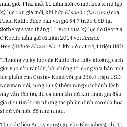
nam giới. Phải mất 11 năm mới có một họa sĩ nữ lập
kỷ lục đấu giá mới, khi bức
El sueño (La cama)
của
Frida Kahlo được bán với giá 54,7 triệu USD tại
Sotheby’s vào tháng 11, vượt qua kỷ lục do Georgia
O’Keeffe nắm giữ từ năm 2014 với
Jimson
Weed/White Flower No. 1
, khi đó đạt 44,4 triệu USD.
“Thương vụ kỷ lục của Kahlo cho thấy khoảng cách
giới vẫn còn rất lớn, bởi chúng tôi cũng vừa bán một
tác phẩm của Gustav Klimt với giá 236,4 triệu USD,”
Newman nói, cũng lưu ý thêm rằng sự chênh lệch
này vẫn tồn tại, dù cả nam lẫn nữ khi tham gia đấu
giá đều tìm kiếm những tác phẩm đỉnh cao của họa
sĩ nữ với mức độ như nhau.
Theo dữ liệu Art.sy cung cấp cho Bloomberg, chỉ 11