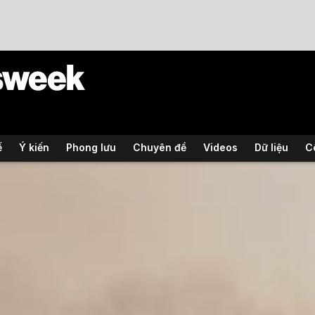
ế
Ý kiến
Phong lưu
Chuyên đề
Videos
Dữ liệu
C