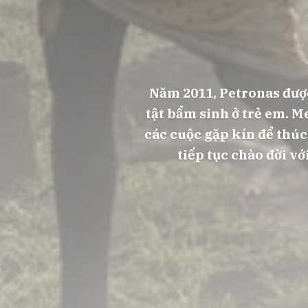
Năm 2011, Petronas được
tật bẩm sinh ở trẻ em. M
các cuộc gặp kín để thúc
tiếp tục chào đời v