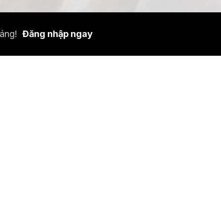
tháng!
Đăng nhập ngay
Hình ảnh: Diana Zeyneb Alhindawi cho Bloomberg