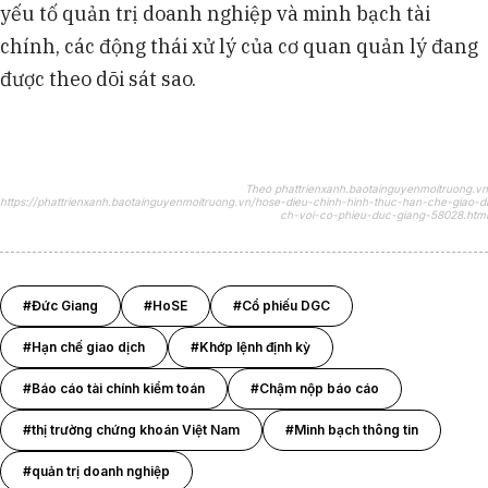
yếu tố quản trị doanh nghiệp và minh bạch tài
chính, các động thái xử lý của cơ quan quản lý đang
được theo dõi sát sao.
Theo phattrienxanh.baotainguyenmoitruong.vn
https://phattrienxanh.baotainguyenmoitruong.vn/hose-dieu-chinh-hinh-thuc-han-che-giao-di
ch-voi-co-phieu-duc-giang-58028.html
#Đức Giang
#HoSE
#Cổ phiếu DGC
#Hạn chế giao dịch
#Khớp lệnh định kỳ
#Báo cáo tài chính kiểm toán
#Chậm nộp báo cáo
#thị trường chứng khoán Việt Nam
#Minh bạch thông tin
#quản trị doanh nghiệp