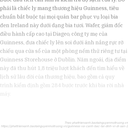
phải là chiếc ly mang thương hiệu Guinness, tiêu
chuẩn bắt buộc tại mọi quán bar phục vụ loại bia
đen Ireland này dưới dạng bia tươi. Wafer, giám đốc
điều hành cấp cao tại Diageo, công ty mẹ của
Guinness, đưa chiếc ly lên soi dưới ánh nắng rực rỡ
chiếu qua cửa sổ của một phòng nếm thử riêng tư tại
Guinness Storehouse ở Dublin. Năm ngoái, địa điểm
này đã thu hút 1,8 triệu lượt khách đến tìm hiểu về
lịch sử lâu đời của thương hiệu, bao gồm cả quy
trình kiểm định gồm 284 bước trước khi bia rời nhà
máy.
Theo phattrienxanh.baotainguyenmoitruong.vn
https://phattrienxanh.baotainguyenmoitruong.vn/guinness-va-canh-bac-tai-dinh-vi-di-san-2