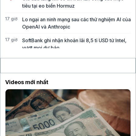
tiêu tại eo biển Hormuz
17 giờ
Lo ngại an ninh mạng sau các thử nghiệm AI của
OpenAI và Anthropic
17 giờ
SoftBank ghi nhận khoản lãi 8,5 tỉ USD từ Intel,
vượt mọi dự báo
17 giờ
CEO Uber: Chưa thấy người tiêu dùng thắt chặt
chi tiêu
Videos mới nhất