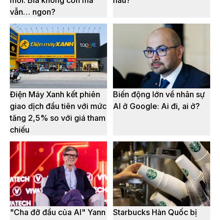
mới: Bia không cồn mà
hàu?
vẫn… ngon?
Điện Máy Xanh kết phiên
Biến động lớn về nhân sự
giao dịch đầu tiên với mức
AI ở Google: Ai đi, ai ở?
tăng 2,5% so với giá tham
chiếu
"Cha đỡ đầu của AI" Yann
Starbucks Hàn Quốc bị