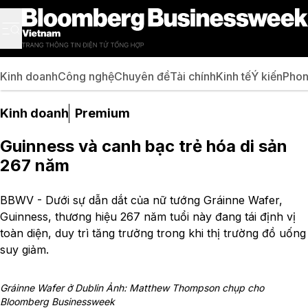
Kinh doanh
Công nghệ
Chuyên đề
Tài chính
Kinh tế
Ý kiến
Phon
Kinh doanh
Premium
Guinness và canh bạc trẻ hóa di sản
267 năm
BBWV - Dưới sự dẫn dắt của nữ tướng Gráinne Wafer,
Guinness, thương hiệu 267 năm tuổi này đang tái định vị
toàn diện, duy trì tăng trưởng trong khi thị trường đồ uống
suy giảm.
Gráinne Wafer ở Dublin Ảnh: Matthew Thompson chụp cho
Bloomberg Businessweek