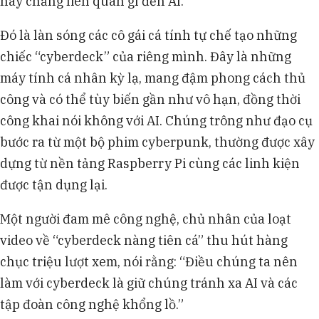
nay chẳng liên quan gì đến AI.
đồng sáng lập.
Chủ tịch Microsoft, Ông Brad Smith, nhận định
Đó là làn sóng các cô gái cá tính tự chế tạo những
việc sinh viên phản đối các bài phát biểu về AI là
lời cảnh tỉnh, buộc ngành công nghệ phải lắng
chiếc “cyberdeck” của riêng mình. Đây là những
nghe thế hệ trẻ.
máy tính cá nhân kỳ lạ, mang đậm phong cách thủ
Phong trào kháng AI thể hiện phản ứng của
công và có thể tùy biến gần như vô hạn, đồng thời
Gen Z nhằm bảo vệ quyền tự quyết, sự tập trung
công khai nói không với AI. Chúng trông như đạo cụ
và dữ liệu cá nhân trước các tập đoàn công nghệ
lớn.
bước ra từ một bộ phim cyberpunk, thường được xây
dựng từ nền tảng Raspberry Pi cùng các linh kiện
được tận dụng lại.
Một người đam mê công nghệ, chủ nhân của loạt
video về “cyberdeck nàng tiên cá” thu hút hàng
chục triệu lượt xem, nói rằng: “Điều chúng ta nên
làm với cyberdeck là giữ chúng tránh xa AI và các
tập đoàn công nghệ khổng lồ.”