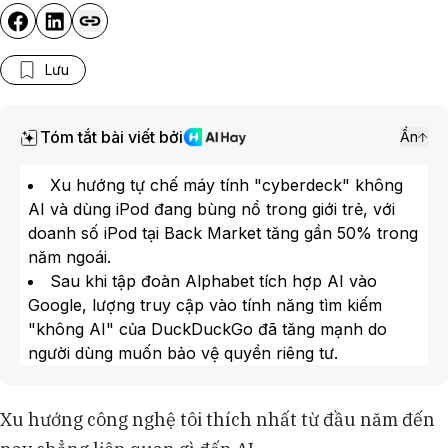
Lưu
Tóm tắt bài viết bởi
Ẩn
Xu hướng tự chế máy tính "cyberdeck" không
AI và dùng iPod đang bùng nổ trong giới trẻ, với
doanh số iPod tại Back Market tăng gần 50% trong
năm ngoái.
Sau khi tập đoàn Alphabet tích hợp AI vào
Google, lượng truy cập vào tính năng tìm kiếm
"không AI" của DuckDuckGo đã tăng mạnh do
người dùng muốn bảo vệ quyền riêng tư.
Nhiều người tiêu dùng ưu tiên thiết bị đơn năng
như máy ghi chữ King Jim, đồng thời ủng hộ danh
Xu hướng công nghệ tôi thích nhất từ đầu năm đến
mục trực tuyến AI Resist List do Bà Karen Hao