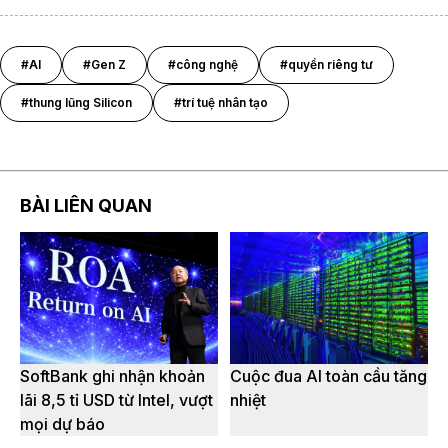
#AI
#Gen Z
#công nghệ
#quyền riêng tư
#thung lũng Silicon
#trí tuệ nhân tạo
BÀI LIÊN QUAN
SoftBank ghi nhận khoản
Cuộc đua AI toàn cầu tăng
lãi 8,5 tỉ USD từ Intel, vượt
nhiệt
mọi dự báo