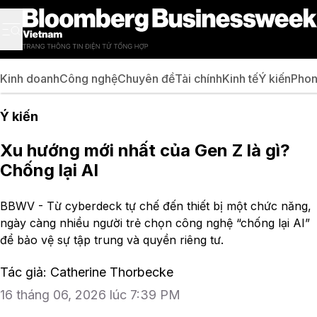
Kinh doanh
Công nghệ
Chuyên đề
Tài chính
Kinh tế
Ý kiến
Phon
Ý kiến
Xu hướng mới nhất của Gen Z là gì?
Chống lại AI
BBWV - Từ cyberdeck tự chế đến thiết bị một chức năng,
ngày càng nhiều người trẻ chọn công nghệ “chống lại AI”
để bảo vệ sự tập trung và quyền riêng tư.
Tác giả: Catherine Thorbecke
16 tháng 06, 2026 lúc 7:39 PM