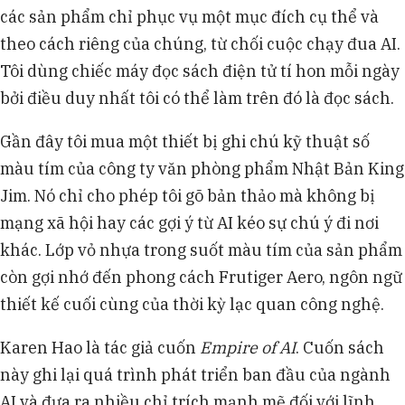
các sản phẩm chỉ phục vụ một mục đích cụ thể và
theo cách riêng của chúng, từ chối cuộc chạy đua AI.
Tôi dùng chiếc máy đọc sách điện tử tí hon mỗi ngày
bởi điều duy nhất tôi có thể làm trên đó là đọc sách.
Gần đây tôi mua một thiết bị ghi chú kỹ thuật số
màu tím của công ty văn phòng phẩm Nhật Bản King
Jim. Nó chỉ cho phép tôi gõ bản thảo mà không bị
mạng xã hội hay các gợi ý từ AI kéo sự chú ý đi nơi
khác. Lớp vỏ nhựa trong suốt màu tím của sản phẩm
còn gợi nhớ đến phong cách Frutiger Aero, ngôn ngữ
thiết kế cuối cùng của thời kỳ lạc quan công nghệ.
Karen Hao là tác giả cuốn
Empire of AI
. Cuốn sách
này ghi lại quá trình phát triển ban đầu của ngành
AI và đưa ra nhiều chỉ trích mạnh mẽ đối với lĩnh