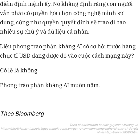
điểm định mệnh ấy. Nó khẳng định rằng con người
vẫn phải có quyền lựa chọn công nghệ mình sử
dụng, cũng như quyền quyết định sẽ trao đi bao
nhiêu sự chú ý và dữ liệu cá nhân.
Liệu phong trào phản kháng AI có cơ hội trước hàng
chục tỉ USD đang được đổ vào cuộc cách mạng này?
Có lẽ là không.
Phong trào phản kháng AI muôn năm.
Theo Bloomberg
Theo phattrienxanh.baotainguyenmoitruong.vn
https://phattrienxanh.baotainguyenmoitruong.vn/gen-z-tim-den-cong-nghe-khang-ai-de-gia
nh-lai-tap-trung-58597.html