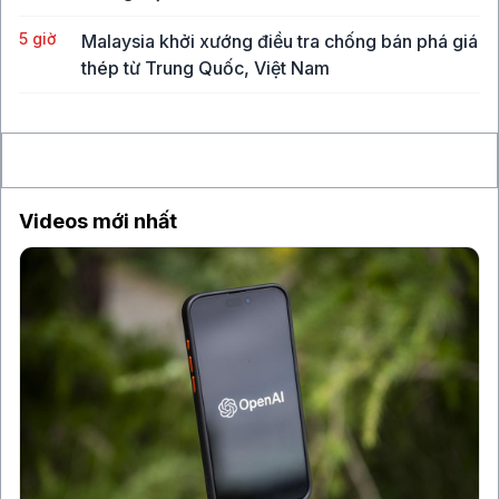
5 giờ
Malaysia khởi xướng điều tra chống bán phá giá
thép từ Trung Quốc, Việt Nam
6 giờ
Vụ hack công cụ bảo mật ví lạnh chứa Bitcoin
làm lung lay niềm tin của giới đầu tư
Videos mới nhất