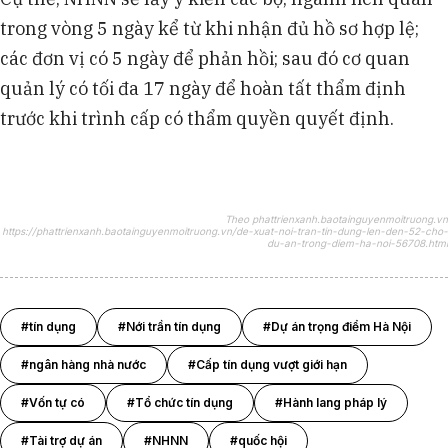
trong vòng 5 ngày kể từ khi nhận đủ hồ sơ hợp lệ;
các đơn vị có 5 ngày để phản hồi; sau đó cơ quan
quản lý có tối đa 17 ngày để hoàn tất thẩm định
trước khi trình cấp có thẩm quyền quyết định.
Theo phattrienxanh.baotainguyenmoitruong.vn
https://phattrienxanh.baotainguyenmoitruong.vn/de-xuat-noi-tran-tin-dung-len-den-52-cho-
du-an-trong-diem-ha-noi-56708.html
#tín dụng
#Nới trần tín dụng
#Dự án trọng điểm Hà Nội
#ngân hàng nhà nước
#Cấp tín dụng vượt giới hạn
#Vốn tự có
#Tổ chức tín dụng
#Hành lang pháp lý
#Tài trợ dự án
#NHNN
#quốc hội