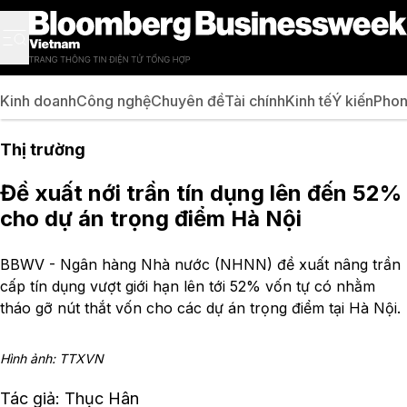
Kinh doanh
Công nghệ
Chuyên đề
Tài chính
Kinh tế
Ý kiến
Phon
Thị trường
Đề xuất nới trần tín dụng lên đến 52%
cho dự án trọng điểm Hà Nội
BBWV - Ngân hàng Nhà nước (NHNN) đề xuất nâng trần
cấp tín dụng vượt giới hạn lên tới 52% vốn tự có nhằm
tháo gỡ nút thắt vốn cho các dự án trọng điểm tại Hà Nội.
Hình ảnh: TTXVN
Tác giả: Thục Hân