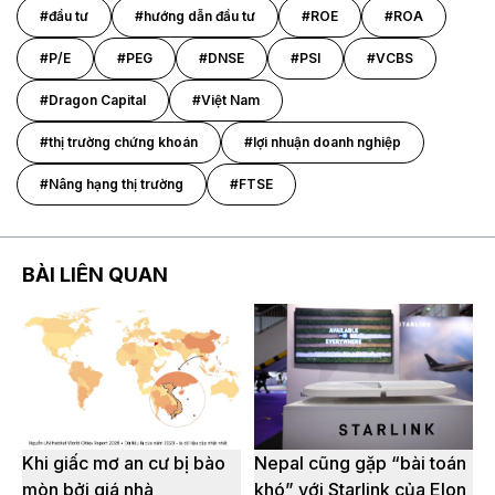
#đầu tư
#hướng dẫn đầu tư
#ROE
#ROA
#P/E
#PEG
#DNSE
#PSI
#VCBS
#Dragon Capital
#Việt Nam
#thị trường chứng khoán
#lợi nhuận doanh nghiệp
#Nâng hạng thị trường
#FTSE
BÀI LIÊN QUAN
Khi giấc mơ an cư bị bào
Nepal cũng gặp “bài toán
mòn bởi giá nhà
khó” với Starlink của Elon