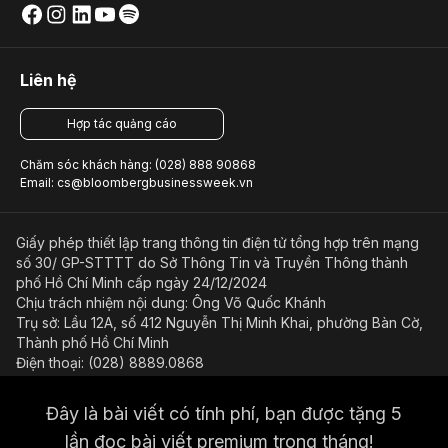
Liên hệ
Hợp tác quảng cáo
Chăm sóc khách hàng: (028) 888 90868
Email: cs@bloombergbusinessweek.vn
Giấy phép thiết lập trang thông tin điện tử tổng hợp trên mạng
số 30/ GP-STTTT do Sở Thông Tin và Truyền Thông thành
phố Hồ Chí Minh cấp ngày 24/12/2024
Chịu trách nhiệm nội dung: Ông Võ Quốc Khánh
Trụ sở: Lầu 12A, số 412 Nguyễn Thị Minh Khai, phường Bàn Cờ,
Thành phố Hồ Chí Minh
Điện thoại: (028) 8889.0868
Email: bientap@bloombergbusinessweek.vn
Đây là bài viết có tính phí, bạn được tặng 5
Điều kiện và điều khoản sử dụng
Chính sách bảo mật
lần đọc bài viết premium trong tháng!