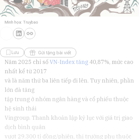
Minh họa: Truybao
Lưu
Gửi tặng bài viết
Năm 2025 chỉ số
VN-Index tăng
40,87%, mức cao
nhất kể từ 2017
và là năm thứ ba liên tiếp đi lên. Tuy nhiên, phần
lớn đà tăng
tập trung ở nhóm ngân hàng và cổ phiếu thuộc
hệ sinh thái
Vingroup. Thanh khoản lập kỷ lục với giá trị giao
dịch bình quân
vượt 29.300 tỉ đồng/phiên, thị trường phụ thuộc