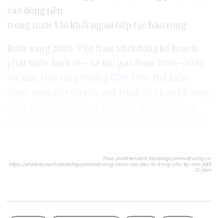
vào dòng tiền
trong nước khi khối ngoại tiếp tục bán ròng.
Bước sang 2026, Việt Nam khởi động kế hoạch
phát triển kinh tế – xã hội giai đoạn 2026–2030
với mục tiêu
tăng trưởng GDP 10%
, thể hiện
tham vọng đẩy nhanh quá trình thu hẹp khoảng
cách phát triển. Trong bối cảnh đó, thị trường
chứng khoán Việt Nam bước vào một chu kỳ mới.
Theo phattrienxanh.baotainguyenmoitruong.vn
https://phattrienxanh.baotainguyenmoitruong.vn/co-hoi-dau-tu-trong-chu-ky-moi-563
12.html