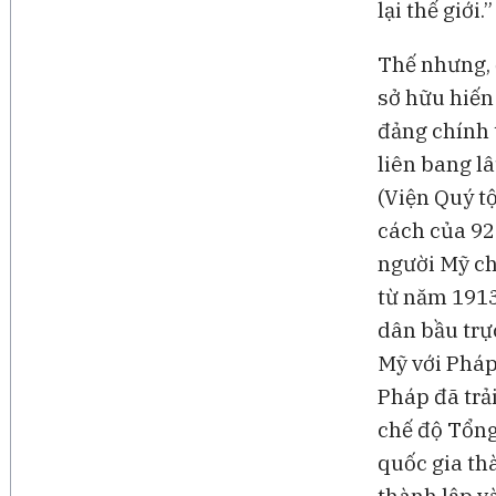
lại thế giới.”
Thế nhưng, ở
sở hữu hiến
đảng chính 
liên bang l
(Viện Quý t
cách của 92 
người Mỹ ch
từ năm 1913
dân bầu trực
Mỹ với Pháp
Pháp đã trải
chế độ Tổng 
quốc gia th
thành lập v