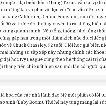
Granger, đại biểu đến từ bang Texas, vẫn tại vị dù
u dưỡng lão và phải vật lộn với "các vấn đề sa sút t
 sĩ bang California, Dianne Feinstein, qua đời nga
tuổi 90 và trước đó thường xuyên tỏ ra không hiểu 
a xung quanh mình. Nếu tổng thống, phó tổng thố
n cùng gặp nạn trong một thảm kịch nào đó, chiếc g
ộc về Chuck Grassley, 92 tuổi. Giới học giả biên ni
mai những sự sắp xếp này, nhưng chính các khoa 
 đại học Ivy League cũng theo hệ thống cai trị của
i thăng tiến chỉ xuất hiện sau mỗi lần có người qu
già hóa của các nhà lãnh đạo Mỹ một phần có lỗi từ
 sơ sinh (Baby Boom). Thế hệ này từng mang lại sức