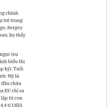
ng chính
ự trẻ trung
ge, Sergey
sau, họ thấy
ngạc (sự
ính biểu thị
p kỷ). Tuổi
ước Mỹ là
g đầu châu
ủa EU chỉ ra
 lập từ con
,4 tỉ USD).