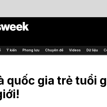
ế
Ý kiến
Phong lưu
Chuyên đề
Videos
Dữ liệu
C
à quốc gia trẻ tuổi g
iới!