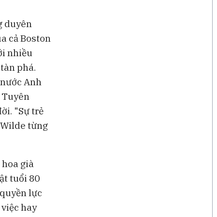
g duyên
ủa cả Boston
ới nhiều
tàn phá.
à nước Anh
n Tuyên
ời. "Sự trẻ
 Wilde từng
 hoa già
ật tuổi 80
 quyền lực
 việc hay