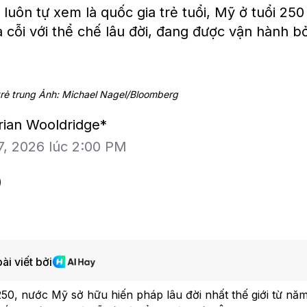
uôn tự xem là quốc gia trẻ tuổi, Mỹ ở tuổi 250
ià cỗi với thể chế lâu đời, đang được vận hành b
 trẻ trung Ảnh: Michael Nagel/Bloomberg
drian Wooldridge*
7, 2026 lúc 2:00 PM
ài viết bởi
BAM Studios
Bloomberg Te
250, nước Mỹ sở hữu hiến pháp lâu đời nhất thế giới từ nă
Bong bóng AI có thể kéo vốn
Những chiếc 