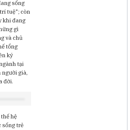
 đang sống
rí tuệ"; còn
y khi đang
những gì
ng và chủ
hế tổng
ên ký
ngành tại
 người già,
a đời.
 thế hệ
 sống trẻ