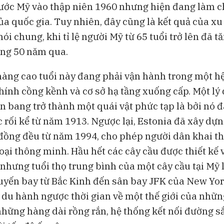
ước Mỹ vào thập niên 1960 nhưng hiện đang làm 
của quốc gia. Tuy nhiên, đây cũng là kết quả của x
ói chung, khi tỉ lệ người Mỹ từ 65 tuổi trở lên đã t
òng 50 năm qua.
àng cao tuổi này đang phải vận hành trong một h
ính cồng kềnh và cơ sở hạ tầng xuống cấp. Một lý 
ên bang trở thành một quái vật phức tạp là bởi nó đ
c rối kể từ năm 1913. Ngược lại, Estonia đã xây dự
đồng đều từ năm 1994, cho phép người dân khai t
oại thông minh. Hầu hết các cây cầu được thiết kế v
nhưng tuổi thọ trung bình của một cây cầu tại Mỹ l
yến bay từ Bắc Kinh đến sân bay JFK của New Yo
du hành ngược thời gian về một thế giới của những
những hàng dài rồng rắn, hệ thống kết nối đường sắ