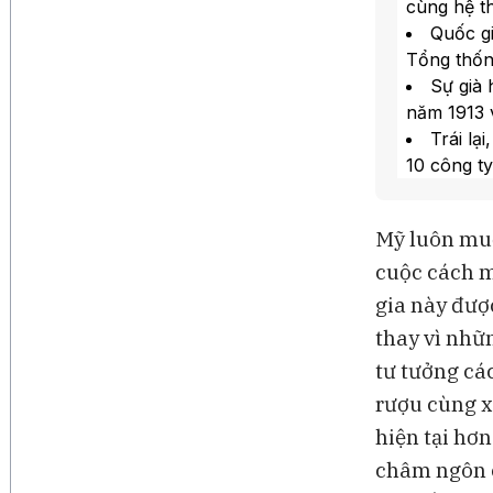
cùng hệ th
Quốc gi
Tổng thốn
Sự già 
năm 1913 
Trái lạ
10 công t
Trong 5
trong khi
Mỹ luôn muố
cuộc cách m
gia này đượ
thay vì nhữ
tư tưởng cá
rượu cùng x
hiện tại hơn
châm ngôn c