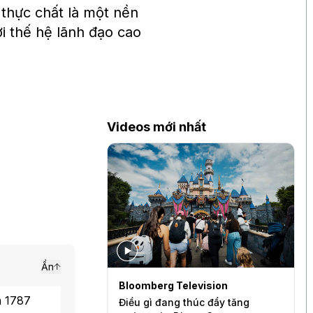
 thực chất là một nền
ởi thế hệ lãnh đạo cao
Videos mới nhất
Ẩn
levision
Bloomberg Television
S
m 1787
quần quá mỏng
Điều gì đang thúc đẩy tăng
B