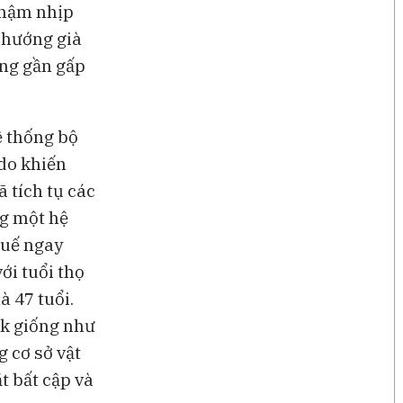
chậm nhịp
u hướng già
ăng gần gấp
ệ thống bộ
do khiến
ã tích tụ các
ng một hệ
huế ngay
ới tuổi thọ
à 47 tuổi.
rk giống như
 cơ sở vật
t bất cập và