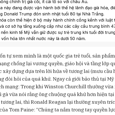
ống chính trị già cỗi, ít cải tổ so với châu Âu.
ngoại khỏi Việt Nam
đang thách th
Lululemon
a này đang được vận hành bởi thế hệ lãnh đạo già hóa, điể
g Donald Trump đón sinh nhật tuổi 80 tại Nhà Trắng.
hóa còn thể hiện ở bộ máy hành chính cồng kềnh với luật 
và cơ sở hạ tầng xuống cấp như các cây cầu trung bình 47
i, nền kinh tế Mỹ vẫn giữ được sự trẻ trung khi tuổi đời trun
y vốn hóa lớn nhất nước này là dưới 50 năm.
0 năm qua, Mỹ đã sản sinh ra 6 công ty trị giá trên 1.000 
 châu Âu không có doanh nghiệp khởi nghiệp nào đạt 100 t
n tự xem mình là một quốc gia trẻ tuổi, sản phẩ
ạng chống lại vương quyền, giáo hội và tầng lớp q
c xây dựng dựa trên lời hứa về tương lai (mưu cầu
ng đòi hỏi của quá khứ. Ngay cả giới bảo thủ tại 
ch mạng: Trong khi Winston Churchill thường vừa
ì gà vừa nói rằng ông chuộng quá khứ hơn hiện tại
 tương lai, thì Ronald Reagan lại thường xuyên trí
ủa Tom Paine: “Chúng ta nắm trong tay quyền lực 