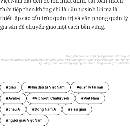
Việt Nam đạt đến độ lớn nhất định, bài toán thách
thức tiếp theo không chỉ là đầu tư sinh lời mà là
thiết lập các cấu trúc quản trị và văn phòng quản lý
gia sản để chuyển giao một cách bền vững.
Theo phattrienxanh.baotainguyenmoitruong.vn
https://phattrienxanh.baotainguyenmoitruong.vn/chan-dung-nguoi-giau-viet-nam-ua-rui-ro-
ky-vong-cao-va-khong-ngung-tim-kiem-tang-truong-58568.html
#giàu
#Nhà đầu tư Việt Nam
#quản lý tài sản
#Avaloq
#Vibhooti Chaturvedi
#Việt Nam
#châu Á
#Đông Nam Á
#siêu giàu
#người giàu Việt Nam