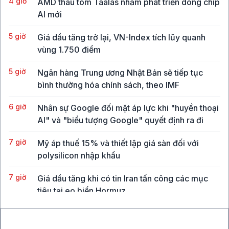
4 giờ
AMD thâu tóm Taalas nhằm phát triển dòng chip
AI mới
5 giờ
Giá dầu tăng trở lại, VN-Index tích lũy quanh
vùng 1.750 điểm
5 giờ
Ngân hàng Trung ương Nhật Bản sẽ tiếp tục
bình thường hóa chính sách, theo IMF
6 giờ
Nhân sự Google đối mặt áp lực khi "huyền thoại
AI" và "biểu tượng Google" quyết định ra đi
7 giờ
Mỹ áp thuế 15% và thiết lập giá sàn đối với
polysilicon nhập khẩu
7 giờ
Giá dầu tăng khi có tin Iran tấn công các mục
tiêu tại eo biển Hormuz
20 giờ
Lo ngại an ninh mạng sau các thử nghiệm AI của
OpenAI và Anthropic