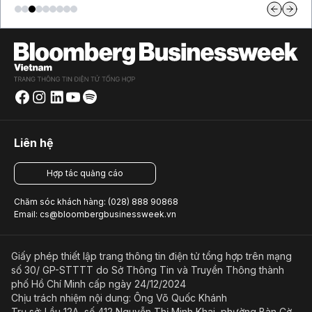
Liên hệ
Hợp tác quảng cáo
Chăm sóc khách hàng: (028) 888 90868
Email: cs@bloombergbusinessweek.vn
Giấy phép thiết lập trang thông tin điện tử tổng hợp trên mạng
số 30/ GP-STTTT do Sở Thông Tin và Truyền Thông thành
phố Hồ Chí Minh cấp ngày 24/12/2024
Chịu trách nhiệm nội dung: Ông Võ Quốc Khánh
Trụ sở: Lầu 12A, số 412 Nguyễn Thị Minh Khai, phường Bàn Cờ,