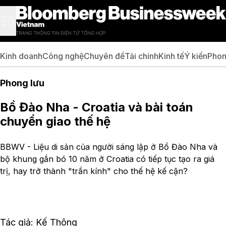
Kinh doanh
Công nghệ
Chuyên đề
Tài chính
Kinh tế
Ý kiến
Phon
Phong lưu
Bồ Đào Nha - Croatia và bài toán
chuyển giao thế hệ
BBWV - Liệu di sản của người sáng lập ở Bồ Đào Nha và
bộ khung gắn bó 10 năm ở Croatia có tiếp tục tạo ra giá
trị, hay trở thành "trần kính" cho thế hệ kế cận?
Tác giả: Kế Thông