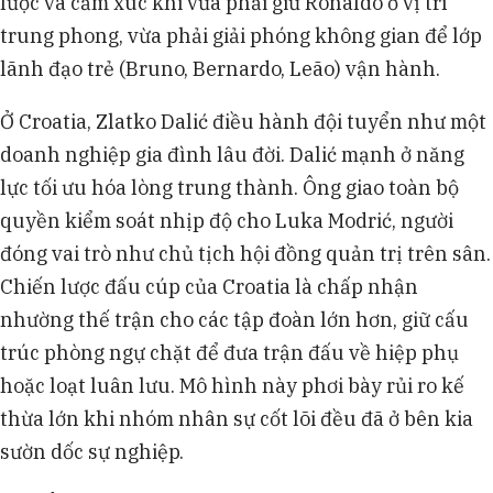
lược và cảm xúc khi vừa phải giữ Ronaldo ở vị trí
trung phong, vừa phải giải phóng không gian để lớp
lãnh đạo trẻ (Bruno, Bernardo, Leão) vận hành.
Ở Croatia, Zlatko Dalić điều hành đội tuyển như một
doanh nghiệp gia đình lâu đời. Dalić mạnh ở năng
lực tối ưu hóa lòng trung thành. Ông giao toàn bộ
quyền kiểm soát nhịp độ cho Luka Modrić, người
đóng vai trò như chủ tịch hội đồng quản trị trên sân.
Chiến lược đấu cúp của Croatia là chấp nhận
nhường thế trận cho các tập đoàn lớn hơn, giữ cấu
trúc phòng ngự chặt để đưa trận đấu về hiệp phụ
hoặc loạt luân lưu. Mô hình này phơi bày rủi ro kế
thừa lớn khi nhóm nhân sự cốt lõi đều đã ở bên kia
sườn dốc sự nghiệp.