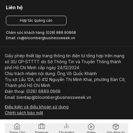
Liên hệ
Hợp tác quảng cáo
Chăm sóc khách hàng: (028) 888 90868
Email: cs@bloombergbusinessweek.vn
Giấy phép thiết lập trang thông tin điện tử tổng hợp trên mạng
số 30/ GP-STTTT do Sở Thông Tin và Truyền Thông thành
phố Hồ Chí Minh cấp ngày 24/12/2024
Chịu trách nhiệm nội dung: Ông Võ Quốc Khánh
Trụ sở: Lầu 12A, số 412 Nguyễn Thị Minh Khai, phường Bàn Cờ,
Thành phố Hồ Chí Minh
Điện thoại: (028) 8889.0868
Email: bientap@bloombergbusinessweek.vn
Điều kiện và điều khoản sử dụng
Chính sách bảo mật
© Copyright 2023-2026 Công ty Cổ phần Beacon Asia Media
Trang Chủ
Premium
Thị trường
Video
Gói đăng ký