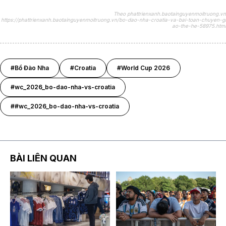
Theo phattrienxanh.baotainguyenmoitruong.vn
https://phattrienxanh.baotainguyenmoitruong.vn/bo-dao-nha-croatia-va-bai-toan-chuyen-gi
ao-the-he-58975.html
#Bồ Đào Nha
#Croatia
#World Cup 2026
#wc_2026_bo-dao-nha-vs-croatia
##wc_2026_bo-dao-nha-vs-croatia
BÀI LIÊN QUAN