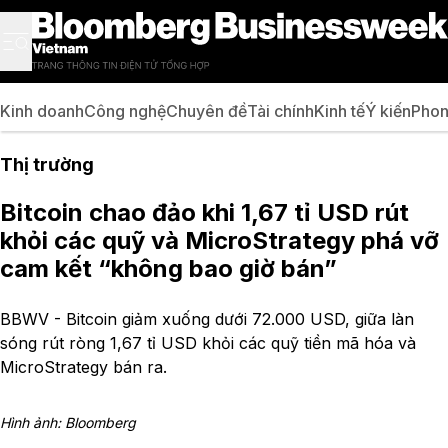
Kinh doanh
Công nghệ
Chuyên đề
Tài chính
Kinh tế
Ý kiến
Phon
Thị trường
Bitcoin chao đảo khi 1,67 tỉ USD rút
khỏi các quỹ và MicroStrategy phá vỡ
cam kết “không bao giờ bán”
BBWV - Bitcoin giảm xuống dưới 72.000 USD, giữa làn
sóng rút ròng 1,67 tỉ USD khỏi các quỹ tiền mã hóa và
MicroStrategy bán ra.
Hình ảnh: Bloomberg