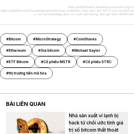
Theo phattrienxanh.baotainguyenmoitruong.vn
https://phattrienxanh.baotainguyenmoitruong.vn/bitcoin-chao-dao-khi-167-ti-usd-rut-khoi-qu
y-va-microstrategy-pha-vo-cam-ket-khong-bao-gio-ban-58314.html
#Bitcoin
#MicroStrategy
#CoinShares
#Ethereum
#Giá bitcoin
#Michael Saylor
#ETF Bitcoin
#Cổ phiếu MSTR
#Cổ phiếu STRC
#thị trường tiền mã hóa
BÀI LIÊN QUAN
Nhà sản xuất ví lạnh bị
hack từ chối ước tính giá
trị số bitcoin thất thoát