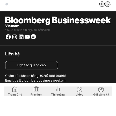
Liên hệ
Hợp tác quảng cáo
Chăm sóc khách hàng: (028) 888 90868
Email: cs@bloombergbusinessweek.vn
Trang Chủ
Premium
Thị trường
Video
Gói đăng ký
Giấy phép thiết lập trang thông tin điện tử tổng hợp trên mạng
số 30/ GP-STTTT do Sở Thông Tin và Truyền Thông thành
phố Hồ Chí Minh cấp ngày 24/12/2024
Chịu trách nhiệm nội dung: Ông Võ Quốc Khánh