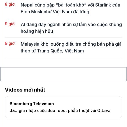
8 giờ
Nepal cũng gặp “bài toán khó” với Starlink của
Elon Musk như Việt Nam đã từng
9 giờ
AI đang đẩy ngành nhân sự lâm vào cuộc khủng
hoảng hiện hữu
9 giờ
Malaysia khởi xướng điều tra chống bán phá giá
thép từ Trung Quốc, Việt Nam
9 giờ
Vụ hack công cụ bảo mật ví lạnh chứa Bitcoin
làm lung lay niềm tin của giới đầu tư
Videos mới nhất
Bloomberg Television
J&J gia nhập cuộc đua robot phẫu thuật với Ottava