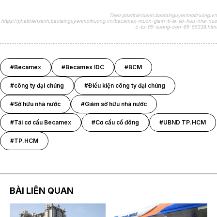
Theo phattrienxanh.baotainguyenmoitruong.vn
https://phattrienxanh.baotainguyenmoitruong.vn/becamex-muon-giam-ti-le-so-huu-nha-nuo
c-tu-95-xuong-con-65-58338.html
#Becamex
#Becamex IDC
#BCM
#công ty đại chúng
#Điều kiện công ty đại chúng
#Sở hữu nhà nước
#Giảm sở hữu nhà nước
#Tái cơ cấu Becamex
#Cơ cấu cổ đông
#UBND TP.HCM
#TP.HCM
BÀI LIÊN QUAN