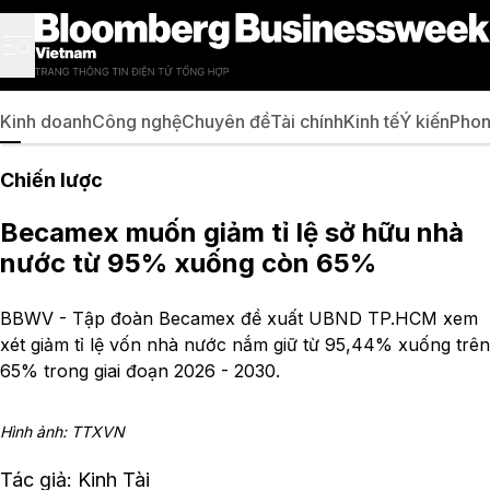
Kinh doanh
Công nghệ
Chuyên đề
Tài chính
Kinh tế
Ý kiến
Phon
Chiến lược
Becamex muốn giảm tỉ lệ sở hữu nhà
nước từ 95% xuống còn 65%
BBWV - Tập đoàn Becamex đề xuất UBND TP.HCM xem
xét giảm tỉ lệ vốn nhà nước nắm giữ từ 95,44% xuống trên
65% trong giai đoạn 2026 - 2030.
Hình ảnh: TTXVN
Tác giả: Kinh Tài