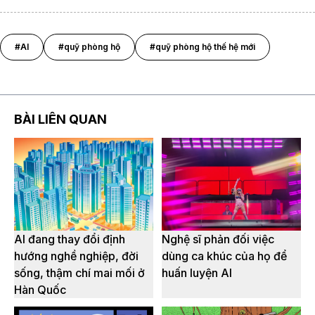
#AI
#quỹ phòng hộ
#quỹ phòng hộ thế hệ mới
BÀI LIÊN QUAN
AI đang thay đổi định
Nghệ sĩ phản đối việc
hướng nghề nghiệp, đời
dùng ca khúc của họ để
sống, thậm chí mai mối ở
huấn luyện AI
Hàn Quốc