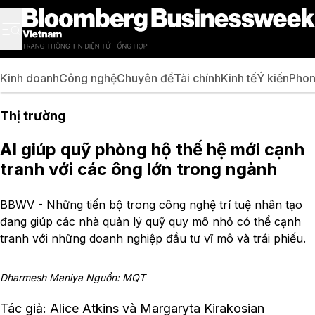
Kinh doanh
Công nghệ
Chuyên đề
Tài chính
Kinh tế
Ý kiến
Phon
Thị trường
AI giúp quỹ phòng hộ thế hệ mới cạnh
tranh với các ông lớn trong ngành
BBWV - Những tiến bộ trong công nghệ trí tuệ nhân tạo
đang giúp các nhà quản lý quỹ quy mô nhỏ có thể cạnh
tranh với những doanh nghiệp đầu tư vĩ mô và trái phiếu.
Dharmesh Maniya Nguồn: MQT
Tác giả: Alice Atkins và Margaryta Kirakosian