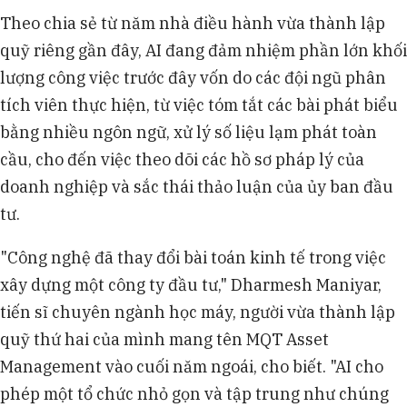
400 nhà đầu tư cho thấy, phần lớn các quỹ phòng
Theo chia sẻ từ năm nhà điều hành vừa thành lập
hộ hiện đang sử dụng AI hàng ngày cho mục đích
quỹ riêng gần đây, AI đang đảm nhiệm phần lớn khối
nghiên cứu.
Tại Alpha Curve Investments, Ông Philippe
lượng công việc trước đây vốn do các đội ngũ phân
Gougenheim và Ông Pierre Ahlsell de Toulza đã
tích viên thực hiện, từ việc tóm tắt các bài phát biểu
dùng mô hình Claude để cơ cấu 70% danh mục
bằng nhiều ngôn ngữ, xử lý số liệu lạm phát toàn
đầu tư trị giá 100 triệu bảng Anh.
cầu, cho đến việc theo dõi các hồ sơ pháp lý của
Ông Eric Lonergan từ Calibrate Management sử
dụng AI để lọc tài sản, giúp các quỹ nhỏ không bị
doanh nghiệp và sắc thái thảo luận của ủy ban đầu
ràng buộc bởi hệ thống cũ dễ dàng áp dụng công
tư.
nghệ mới.
"Công nghệ đã thay đổi bài toán kinh tế trong việc
xây dựng một công ty đầu tư," Dharmesh Maniyar,
tiến sĩ chuyên ngành học máy, người vừa thành lập
quỹ thứ hai của mình mang tên MQT Asset
Management vào cuối năm ngoái, cho biết. "AI cho
phép một tổ chức nhỏ gọn và tập trung như chúng