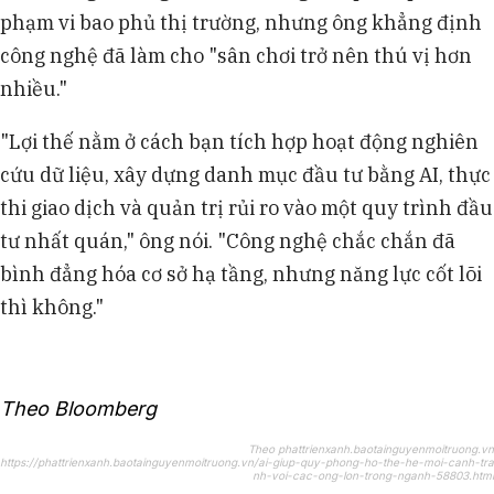
phạm vi bao phủ thị trường, nhưng ông khẳng định
công nghệ đã làm cho "sân chơi trở nên thú vị hơn
nhiều."
"Lợi thế nằm ở cách bạn tích hợp hoạt động nghiên
cứu dữ liệu, xây dựng danh mục đầu tư bằng AI, thực
thi giao dịch và quản trị rủi ro vào một quy trình đầu
tư nhất quán," ông nói. "Công nghệ chắc chắn đã
bình đẳng hóa cơ sở hạ tầng, nhưng năng lực cốt lõi
thì không."
Theo Bloomberg
Theo phattrienxanh.baotainguyenmoitruong.vn
https://phattrienxanh.baotainguyenmoitruong.vn/ai-giup-quy-phong-ho-the-he-moi-canh-tra
nh-voi-cac-ong-lon-trong-nganh-58803.html