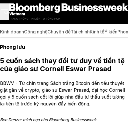
Kinh doanh
Công nghệ
Chuyên đề
Tài chính
Kinh tế
Ý kiến
Phon
Phong lưu
5 cuốn sách thay đổi tư duy về tiền tệ
của giáo sư Cornell Eswar Prasad
BBWV - Từ chín trang Sách trắng Bitcoin đến tiểu thuyết
giật gân về crypto, giáo sư Eswar Prasad, đại học Cornell
gợi ý 5 cuốn sách cốt lõi giúp nhà đầu tư thấu suốt tương
lai tiền tệ trước kỷ nguyên đầy biến động.
Ben Denzer minh họa cho Bloomberg Businessweek