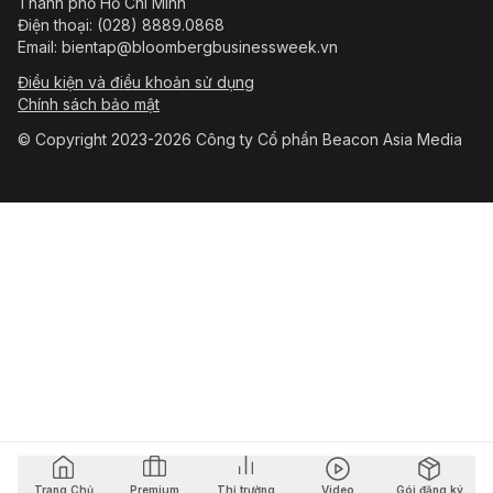
Thành phố Hồ Chí Minh
Điện thoại: (028) 8889.0868
Email: bientap@bloombergbusinessweek.vn
Điều kiện và điều khoản sử dụng
Chính sách bảo mật
© Copyright 2023-2026 Công ty Cổ phần Beacon Asia Media
Trang Chủ
Premium
Thị trường
Video
Gói đăng ký