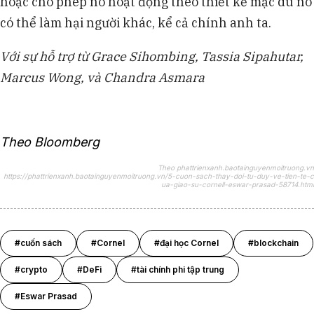
hoặc cho phép nó hoạt động theo thiết kế mặc dù nó
có thể làm hại người khác, kể cả chính anh ta.
Với sự hỗ trợ từ Grace Sihombing, Tassia Sipahutar,
Marcus Wong, và Chandra Asmara
Theo Bloomberg
Theo phattrienxanh.baotainguyenmoitruong.vn
https://phattrienxanh.baotainguyenmoitruong.vn/5-cuon-sach-thay-doi-tu-duy-ve-tien-te-c
ua-giao-su-cornell-eswar-prasad-58714.html
#cuốn sách
#Cornel
#đại học Cornel
#blockchain
#crypto
#DeFi
#tài chính phi tập trung
#Eswar Prasad