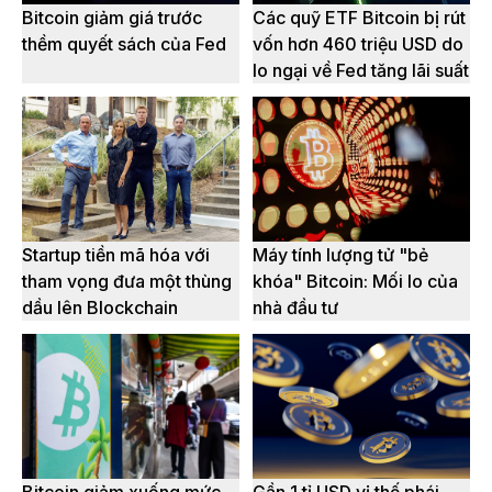
Bitcoin giảm giá trước
Các quỹ ETF Bitcoin bị rút
thềm quyết sách của Fed
vốn hơn 460 triệu USD do
lo ngại về Fed tăng lãi suất
Startup tiền mã hóa với
Máy tính lượng tử "bẻ
tham vọng đưa một thùng
khóa" Bitcoin: Mối lo của
dầu lên Blockchain
nhà đầu tư
Bitcoin giảm xuống mức
Gần 1 tỉ USD vị thế phái