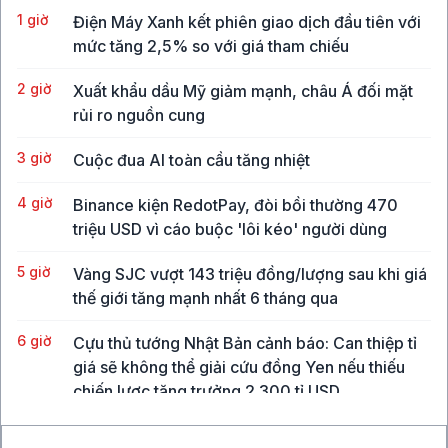
1 giờ
Điện Máy Xanh kết phiên giao dịch đầu tiên với
mức tăng 2,5% so với giá tham chiếu
2 giờ
Xuất khẩu dầu Mỹ giảm mạnh, châu Á đối mặt
rủi ro nguồn cung
3 giờ
Cuộc đua AI toàn cầu tăng nhiệt
4 giờ
Binance kiện RedotPay, đòi bồi thường 470
triệu USD vì cáo buộc 'lôi kéo' người dùng
5 giờ
Vàng SJC vượt 143 triệu đồng/lượng sau khi giá
thế giới tăng mạnh nhất 6 tháng qua
6 giờ
Cựu thủ tướng Nhật Bản cảnh báo: Can thiệp tỉ
giá sẽ không thể giải cứu đồng Yen nếu thiếu
chiến lược tăng trưởng 2.300 tỉ USD
6 giờ
J&J gia nhập cuộc đua robot phẫu thuật với