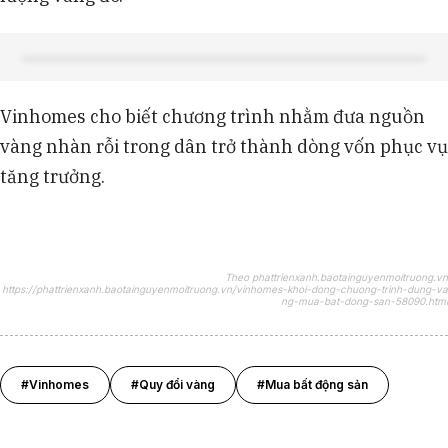
Vinhomes cho biết chương trình nhằm đưa nguồn
vàng nhàn rỗi trong dân trở thành dòng vốn phục vụ
tăng trưởng.
Theo phattrienxanh.baotainguyenmoitruong.vn
https://phattrienxanh.baotainguyenmoitruong.vn/vinhomes-khoi-dong-chuong-trinh-dung-va
ng-mua-bat-dong-san-58090.html
#Vinhomes
#Quy đổi vàng
#Mua bất động sản