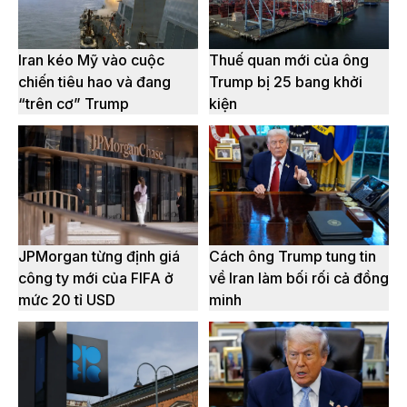
Iran kéo Mỹ vào cuộc
Thuế quan mới của ông
chiến tiêu hao và đang
Trump bị 25 bang khởi
“trên cơ” Trump
kiện
JPMorgan từng định giá
Cách ông Trump tung tin
công ty mới của FIFA ở
về Iran làm bối rối cả đồng
mức 20 tỉ USD
minh