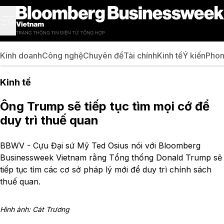
Kinh doanh
Công nghệ
Chuyên đề
Tài chính
Kinh tế
Ý kiến
Phon
Kinh tế
Ông Trump sẽ tiếp tục tìm mọi cớ để
duy trì thuế quan
BBWV - Cựu Đại sứ Mỹ Ted Osius nói với Bloomberg
Businessweek Vietnam rằng Tổng thống Donald Trump sẽ
tiếp tục tìm các cơ sở pháp lý mới để duy trì chính sách
thuế quan.
Hình ảnh: Cát Trương