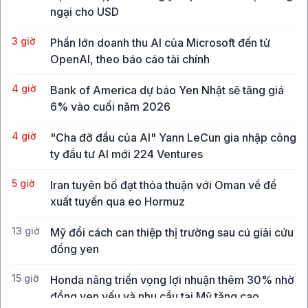
ngại cho USD
3 giờ
Phần lớn doanh thu AI của Microsoft đến từ
OpenAI, theo báo cáo tài chính
4 giờ
Bank of America dự báo Yen Nhật sẽ tăng giá
6% vào cuối năm 2026
4 giờ
"Cha đỡ đầu của AI" Yann LeCun gia nhập công
ty đầu tư AI mới 224 Ventures
5 giờ
Iran tuyên bố đạt thỏa thuận với Oman về đề
xuất tuyến qua eo Hormuz
13 giờ
Mỹ đổi cách can thiệp thị trường sau cú giải cứu
đồng yen
15 giờ
Honda nâng triển vọng lợi nhuận thêm 30% nhờ
đồng yen yếu và nhu cầu tại Mỹ tăng cao