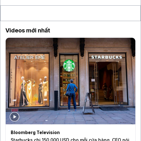
16 giờ
GIC tìm cách bán danh mục quỹ cổ phần tư
nhân trị giá khoảng 1 tỉ USD
Videos mới nhất
Bloomberg Television
Starbucks chi 150.000 USD cho mỗi cửa hàng, CEO nói