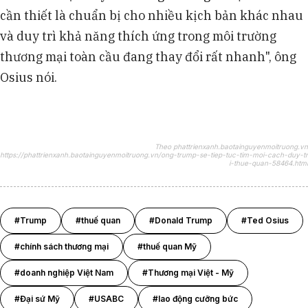
cần thiết là chuẩn bị cho nhiều kịch bản khác nhau
và duy trì khả năng thích ứng trong môi trường
thương mại toàn cầu đang thay đổi rất nhanh", ông
Osius nói.
Theo phattrienxanh.baotainguyenmoitruong.vn
https://phattrienxanh.baotainguyenmoitruong.vn/ong-trump-se-tiep-tuc-tim-moi-cach-duy-tr
i-thue-quan-58464.html
#Trump
#thuế quan
#Donald Trump
#Ted Osius
#chính sách thương mại
#thuế quan Mỹ
#doanh nghiệp Việt Nam
#Thương mại Việt - Mỹ
#Đại sứ Mỹ
#USABC
#lao động cưỡng bức