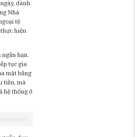
 ngày, dành
àng Nhà
ngoại tệ
 thực hiện
 ngắn hạn.
ếp tục gia
qua mặt bằng
u tiền, mà
ả hệ thống ở