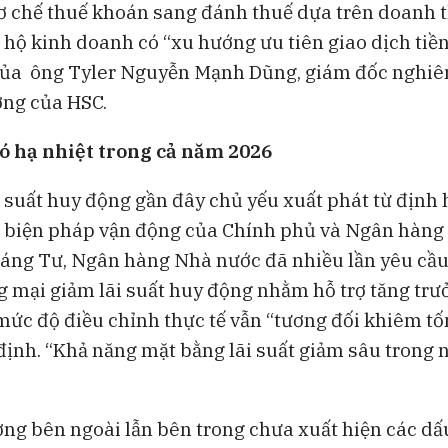
ơ chế thuế khoán sang đánh thuế dựa trên doanh t
 hộ kinh doanh có “xu hướng ưu tiên giao dịch tiề
của ông Tyler Nguyễn Mạnh Dũng, giám đốc nghiê
ờng của HSC.
ó hạ nhiệt trong cả năm 2026
i suất huy động gần đây chủ yếu xuất phát từ định
 biện pháp vận động của Chính phủ và Ngân hàng
háng Tư, Ngân hàng Nhà nước đã nhiều lần yêu cầ
 mại giảm lãi suất huy động nhằm hỗ trợ tăng trưở
mức độ điều chỉnh thực tế vẫn “tương đối khiêm tố
ịnh. “Khả năng mặt bằng lãi suất giảm sâu trong 
ờng bên ngoài lẫn bên trong chưa xuất hiện các dấ