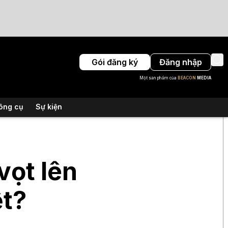
Gói đăng ký
Đăng nhập
Một sản phẩm của
BEACON
MEDIA
ông cụ
Sự kiện
vọt lên
ệt?