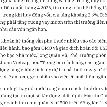
 giữa tăng trưởng tín dụng và tăng trưởng huy độ
ao. Đến cuối tháng 4.2026, tín dụng toàn hệ thống t
, trong khi huy động vốn chỉ tăng khoảng 2,6%. Đi
ng phải tăng cường vay mượn trên thị trường liên
nhu cầu vốn ngắn hạn.
 khoản hệ thống vẫn phụ thuộc nhiều vào các biện
điều hành, bao gồm OMO và giao dịch hoán đổi USD
 Kho bạc Nhà nước,” ông Quân Vũ, Phó Trưởng phòn
hoán Vietcap, nói. “Trong bối cảnh này, các ngân 
ộng tăng cường tích lũy dự trữ bắt buộc ngay từ đ
tỷ lệ an toàn, góp phần vào việc lãi suất liên ngân
, những thay đổi mới trong chính sách thuế đối vớ
đang tạo ra một số tác động nhất định. Mặc dù Ch
 doanh thu chịu quản lý từ 500 triệu đồng lên 1 tỷ