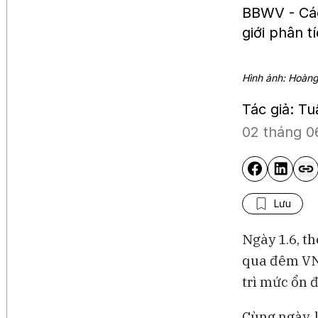
BBWV - Các
giới phân t
Hình ảnh: Hoàng
Tác giả: T
02 tháng 0
Lưu
Ngày 1.6, t
qua đêm VND
trì mức ổn 
Cùng ngày, 