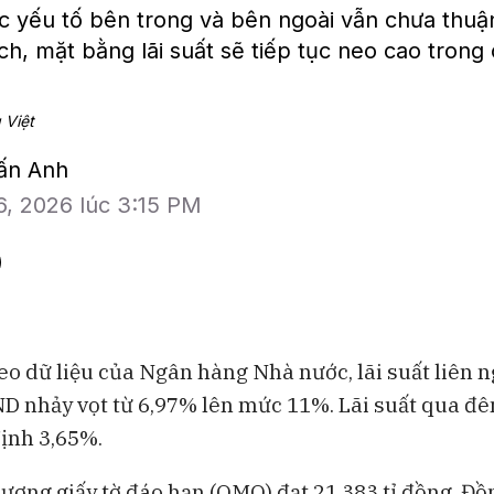
 yếu tố bên trong và bên ngoài vẫn chưa thuận 
ích, mặt bằng lãi suất sẽ tiếp tục neo cao tron
 Việt
uấn Anh
6, 2026 lúc 3:15 PM
heo dữ liệu của Ngân hàng Nhà nước, lãi suất liên 
 nhảy vọt từ 6,97% lên mức 11%. Lãi suất qua đ
BAM Studios
Bloomberg Te
định 3,65%.
Bong bóng AI có thể kéo vốn
Những chiếc 
ngoại khỏi Việt Nam
đang thách th
lượng giấy tờ đáo hạn (OMO) đạt 21.383 tỉ đồng. Đồn
Lululemon