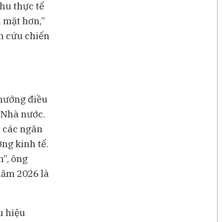
hu thực tế
n mặt hơn,”
n cứu chiến
 hướng điều
 Nhà nước.
u các ngân
ng kinh tế.
n”, ông
năm 2026 là
u hiệu