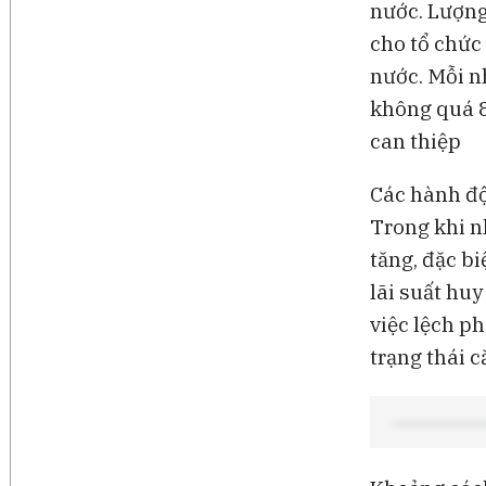
nước. Lượng
cho tổ chức
nước. Mỗi n
không quá 8
can thiệp
Các hành độ
Trong khi n
tăng, đặc b
lãi suất huy
việc lệch p
trạng thái c