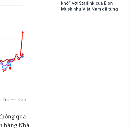
khó” với Starlink của Elon
Musk như Việt Nam đã từng
2 giờ
AI đang đẩy ngành nhân sự
lâm vào cuộc khủng hoảng
hiện hữu
2 giờ
Malaysia khởi xướng điều tra
chống bán phá giá thép từ
Trung Quốc, Việt Nam
2 giờ
Vụ hack công cụ bảo mật ví
lạnh chứa Bitcoin làm lung lay
niềm tin của giới đầu tư
3 giờ
Nhà sản xuất ví lạnh bị hack
từ chối ước tính giá trị số
bitcoin thất thoát
 thông qua
ân hàng Nhà