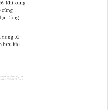
26. Khi xung
) cũng
lại. Dòng
n dụng từ
ện hữu khi
nguyenmoitruong.vn
-len-11-58322.html