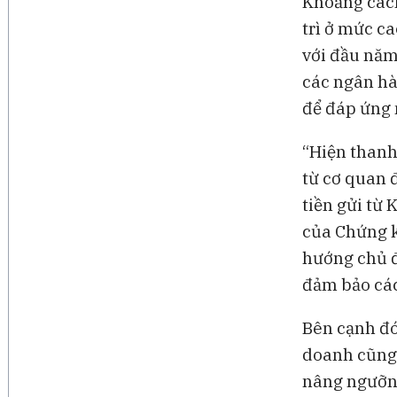
Khoảng cách
trì ở mức c
với đầu năm
các ngân hà
để đáp ứng 
“Hiện thanh
từ cơ quan 
tiền gửi từ
của Chứng k
hướng chủ đ
đảm bảo các 
Bên cạnh đó
doanh cũng 
nâng ngưỡng