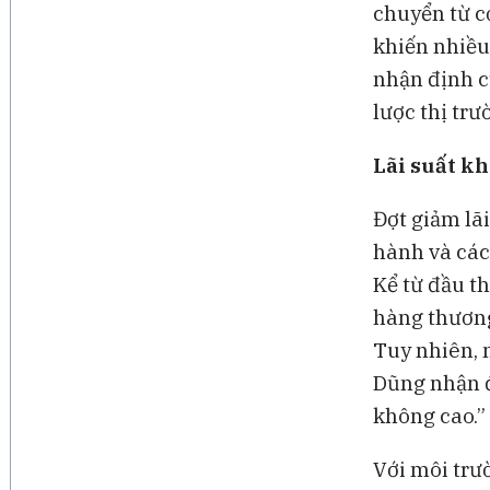
chuyển từ c
khiến nhiều
nhận định 
lược thị trư
Lãi suất kh
Đợt giảm lã
hành và các
Kể từ đầu t
hàng thương
Tuy nhiên, 
Dũng nhận đ
không cao.”
Với môi trư