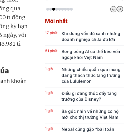
hông qua
00 tỉ đồng
Mới nhất
đồng kỳ hạn
17 phút
Khi dòng vốn đủ xanh nhưng
6 ngày, với
doanh nghiệp chưa đủ lớn
5.931 tỉ
51 phút
Bong bóng AI có thể kéo vốn
ngoại khỏi Việt Nam
1 giờ
Những chiếc quần quá mỏng
đang thách thức tăng trưởng
của Lululemon
1 giờ
Điều gì đang thúc đẩy tăng
trưởng của Disney?
1 giờ
Ba góc nhìn về những cơ hội
mới cho thị trường Việt Nam
1 giờ
Nepal cũng gặp “bài toán