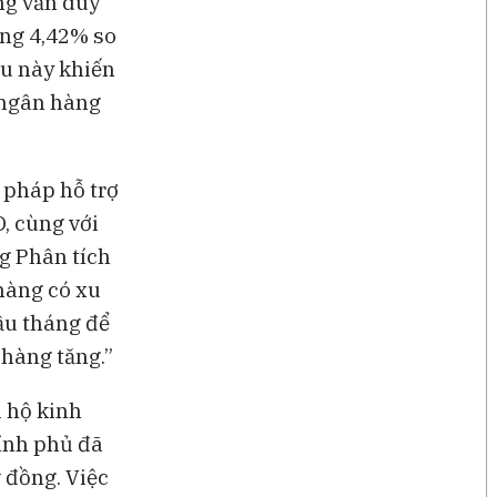
ng vẫn duy
ăng 4,42% so
ều này khiến
 ngân hàng
 pháp hỗ trợ
, cùng với
g Phân tích
hàng có xu
ầu tháng để
 hàng tăng.”
i hộ kinh
ính phủ đã
 đồng. Việc