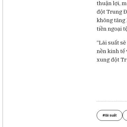
thuận lợi, m
đột Trung Đ
không tăng h
tiền ngoại t
“Lãi suất sẽ
nền kinh tế 
xung đột Tr
#lãi suất