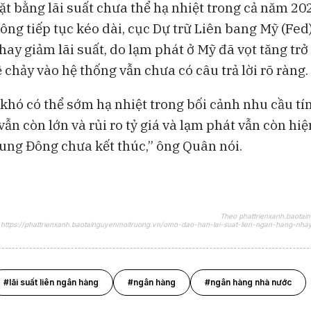
ặt bằng lãi suất chưa thể hạ nhiệt trong cả năm 20
ông tiếp tục kéo dài, cục Dự trữ Liên bang Mỹ (Fed
ay giảm lãi suất, do lạm phát ở Mỹ đã vọt tăng trở 
ệ chảy vào hệ thống vẫn chưa có câu trả lời rõ ràng.
 khó có thể sớm hạ nhiệt trong bối cảnh nhu cầu tí
vẫn còn lớn và rủi ro tỷ giá và lạm phát vẫn còn hi
ung Đông chưa kết thúc,” ông Quân nói.
Theo phattrienxanh.baotai
https://phattrienxanh.baotainguyenmoitruong.vn/omo-dao-han-lai-suat-lien-ngan-hang-nhay
#lãi suất liên ngân hàng
#ngân hàng
#ngân hàng nhà nước