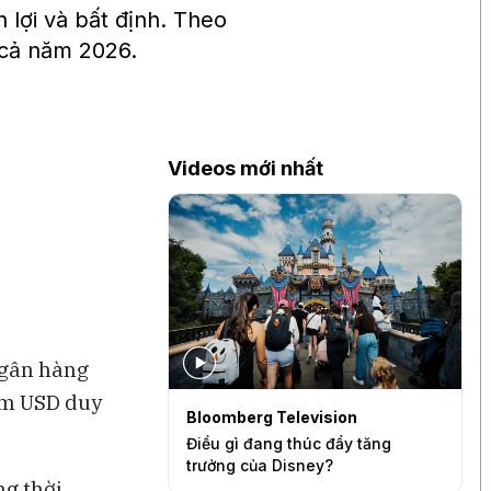
lợi và bất định. Theo
g cả năm 2026.
Videos mới nhất
ngân hàng
êm USD duy
levision
Bloomberg Television
S
quần quá mỏng
Điều gì đang thúc đẩy tăng
B
ức tăng trưởng của
trưởng của Disney?
c
g thời,