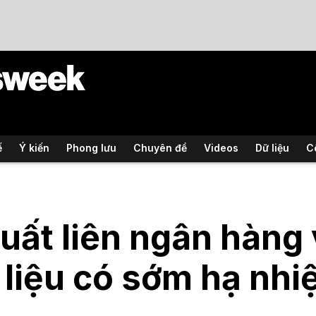
ế
Ý kiến
Phong lưu
Chuyên đề
Videos
Dữ liệu
C
suất liên ngân hàng 
 liệu có sớm hạ nhi